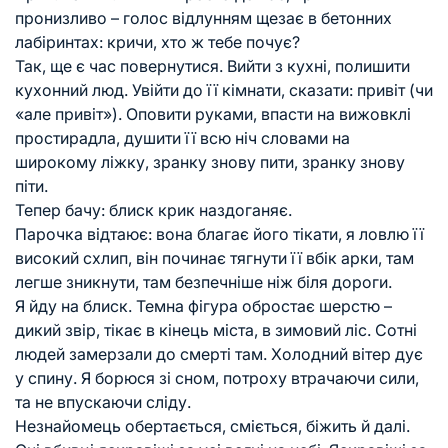
пронизливо – голос відлунням щезає в бетонних
лабіринтах: кричи, хто ж тебе почує?
Так, ще є час повернутися. Вийти з кухні, полишити
кухонний люд. Увійти до її кімнати, сказати: привіт (чи
«але привіт»). Оповити руками, впасти на вижовклі
простирадла, душити її всю ніч словами на
широкому ліжку, зранку знову пити, зранку знову
піти.
Тепер бачу: блиск крик наздоганяє.
Парочка відтаює: вона благає його тікати, я ловлю її
високий схлип, він починає тягнути її вбік арки, там
легше зникнути, там безпечніше ніж біля дороги.
Я йду на блиск. Темна фігура обростає шерстю –
дикий звір, тікає в кінець міста, в зимовий ліс. Сотні
людей замерзали до смерті там. Холодний вітер дує
у спину. Я борюся зі сном, потроху втрачаючи сили,
та не впускаючи сліду.
Незнайомець обертається, сміється, біжить й далі.