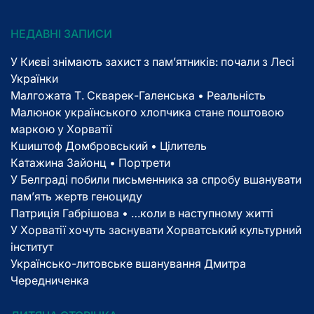
НЕДАВНІ ЗАПИСИ
У Києві знімають захист з пам’ятників: почали з Лесі
Українки
Малгожата Т. Скварек-Галенська • Реальність
Малюнок українського хлопчика стане поштовою
маркою у Хорватії
Кшиштоф Домбровський • Цілитель
Катажина Зайонц • Портрети
У Белграді побили письменника за спробу вшанувати
пам’ять жертв геноциду
Патриція Габрішова • …коли в наступному житті
У Хорватії хочуть заснувати Хорватський культурний
інститут
Українсько-литовське вшанування Дмитра
Чередниченка