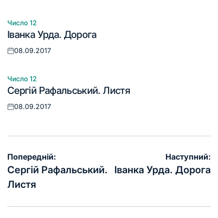
Число 12
Опублікувати
Іванка Урда. Дорога
у
08.09.2017
Оприлюднено
Число 12
Опублікувати
Сергій Рафальський. Листя
у
08.09.2017
Оприлюднено
Навігація
Попередній:
Наступний:
записів
Сергій Рафальський.
Іванка Урда. Дорога
Листя