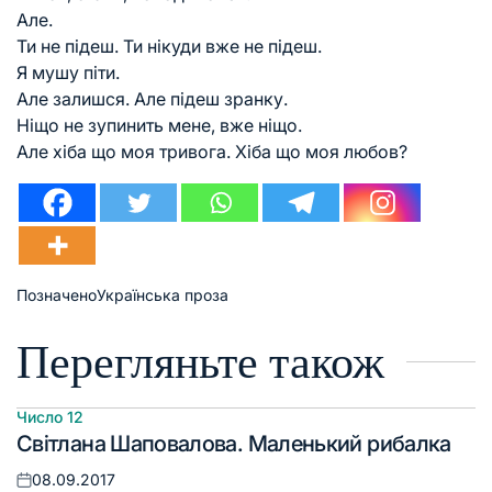
Але.
Ти не підеш. Ти нікуди вже не підеш.
Я мушу піти.
Але залишся. Але підеш зранку.
Ніщо не зупинить мене, вже ніщо.
Але хіба що моя тривога. Хіба що моя любов?
Позначено
Українська проза
Перегляньте також
Число 12
Опублікувати
Світлана Шаповалова. Маленький рибалка
у
08.09.2017
Оприлюднено