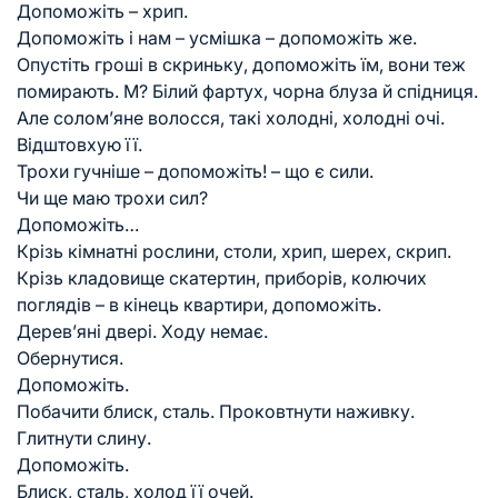
Допоможіть – хрип.
Допоможіть і нам – усмішка – допоможіть же.
Опустіть гроші в скриньку, допоможіть їм, вони теж
помирають. М? Білий фартух, чорна блуза й спідниця.
Але солом’яне волосся, такі холодні, холодні очі.
Відштовхую її.
Трохи гучніше – допоможіть! – що є сили.
Чи ще маю трохи сил?
Допоможіть…
Крізь кімнатні рослини, столи, хрип, шерех, скрип.
Крізь кладовище скатертин, приборів, колючих
поглядів – в кінець квартири, допоможіть.
Дерев’яні двері. Ходу немає.
Обернутися.
Допоможіть.
Побачити блиск, сталь. Проковтнути наживку.
Глитнути слину.
Допоможіть.
Блиск, сталь, холод її очей.