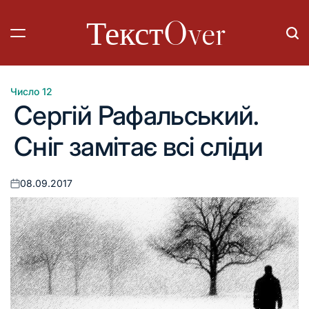
Перейти
ТекстOver
до
вмісту
Число 12
Опублікувати
Сергій Рафальський.
у
Сніг замітає всі сліди
08.09.2017
Оприлюднено