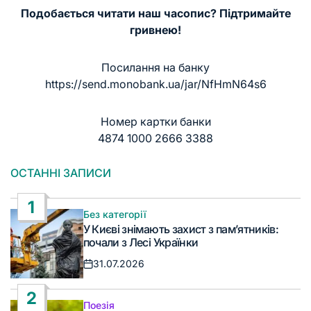
Подобається читати наш часопис? Підтримайте
гривнею!
Посилання на банку
https://send.monobank.ua/jar/NfHmN64s6
Номер картки банки
4874 1000 2666 3388
ОСТАННІ ЗАПИСИ
1
Без категорії
Опублікувати
У Києві знімають захист з пам’ятників:
у
почали з Лесі Українки
31.07.2026
Дата
запису
2
Поезія