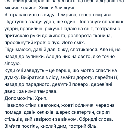
Очі вбивці яскравіші за усі вогні на небі. Яскравіші за
місячне сяйво. Хижі й блискучі.
Я втрачаю його з виду. Темрява, тепер темрява.
Підступно ззаду: удар, ще один. Полоснув: справжні
удари, правильні, ріжучі. Падаю на сніг, театрально
притискаю руки до живота, розпорота тканина,
просякнутий кров’ю пух. Його сміх.
Піднімаюся, далі й далі біжу, спотикаюся. Але ні, не
назад до зупинки. Але до них на свято, яке точно
зіпсую.
Куди очі заведуть – це перше, що могло спасти на
думку. Вибратися з лісу, знайти дорогу, перейти її,
назад до парадного, дев’ятий поверх, дерев’яні
двері: за ними темрява.
Допоможіть! Хрип.
Навколо стіни з вагонки, жовті обличчя, червона
помада, дзвін келихів, шерех скатертин, скрип
стільців, вий завірюхи за вікном. Обридлі слова.
Зім’ята постіль, кислий дим, гострий біль.