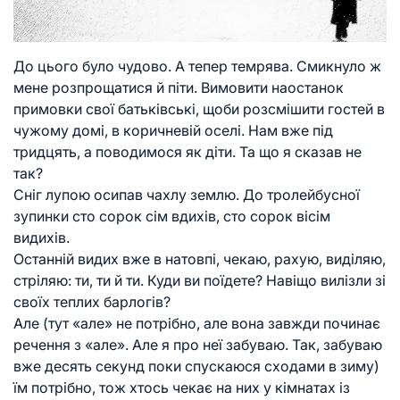
До цього було чудово. А тепер темрява. Смикнуло ж
мене розпрощатися й піти. Вимовити наостанок
примовки свої батьківські, щоби розсмішити гостей в
чужому домі, в коричневій оселі. Нам вже під
тридцять, а поводимося як діти. Та що я сказав не
так?
Сніг лупою осипав чахлу землю. До тролейбусної
зупинки сто сорок сім вдихів, сто сорок вісім
видихів.
Останній видих вже в натовпі, чекаю, рахую, виділяю,
стріляю: ти, ти й ти. Куди ви поїдете? Навіщо вилізли зі
своїх теплих барлогів?
Але (тут «але» не потрібно, але вона завжди починає
речення з «але». Але я про неї забуваю. Так, забуваю
вже десять секунд поки спускаюся сходами в зиму)
їм потрібно, тож хтось чекає на них у кімнатах із