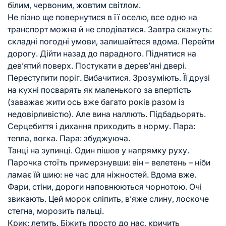
білим, червоним, жовтим світлом.
Не пізно ще повернутися в її оселю, все одно на
транспорт можна й не сподіватися. Завтра скажуть:
складні погодні умови, залишайтеся вдома. Перейти
дорогу. Дійти назад до парадного. Піднятися на
дев’ятий поверх. Постукати в дерев’яні двері.
Переступити поріг. Вибачитися. Зрозуміють. Її друзі
на кухні посварять як маленького за впертість
(заважає жити ось вже багато років разом із
недовірливістю). Але вина наллють. Підбадьорять.
Серцебиття і дихання приходить в норму. Пара:
тепла, вогка. Пара: збуджуюча.
Танці на зупинці. Один пішов у напрямку руху.
Парочка стоїть примерзнувши: він – велетень – ніби
ламає їй шию: не час для ніжностей. Вдома вже.
Фари, стіни, дороги наповнюються чорнотою. Очі
звикають. Цей морок сліпить, в’яже слину, лоскоче
стегна, морозить пальці.
Крик: летить. Біжить просто до нас, кричить