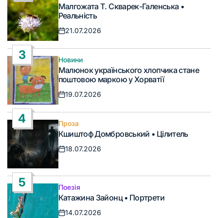
Опублікувати
Малгожата Т. Скварек-Галенська •
у
Реальність
21.07.2026
Дата
запису
3
Новини
Опублікувати
Малюнок українського хлопчика стане
у
поштовою маркою у Хорватії
19.07.2026
Дата
запису
4
Проза
Опублікувати
Кшиштоф Домбровський • Цілитель
у
18.07.2026
Дата
запису
5
Поезія
Опублікувати
Катажина Зайонц • Портрети
у
14.07.2026
Дата