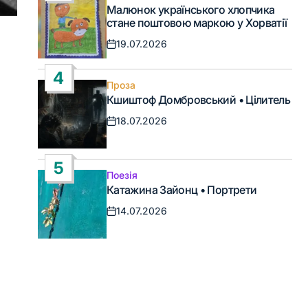
Опублікувати
Малюнок українського хлопчика
у
стане поштовою маркою у Хорватії
19.07.2026
Дата
запису
4
Проза
Опублікувати
Кшиштоф Домбровський • Цілитель
у
18.07.2026
Дата
запису
5
Поезія
Опублікувати
Катажина Зайонц • Портрети
у
14.07.2026
Дата
запису