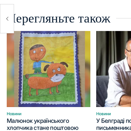
Перегляньте також
урс
Новини
Новини
Опублікувати
Опублікувати
Малюнок українського
У Белграді 
у
у
хлопчика стане поштовою
письменника