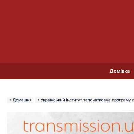
Перейти
до
вмісту
Домівка
Домашня
Український інститут започатковує програму промоції 