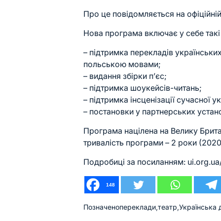
Про це повідомляється на офіційній 
Нова програма включає у себе такі
– підтримка перекладів українських
польською мовами;
– видання збірки п’єс;
– підтримка шоукейсів-читань;
– підтримка інсценізації сучасної у
– постановки у партнерських устано
Програма націлена на Велику Брит
тривалість програми – 2 роки (2020
Подробиці за посиланням: ui.org.ua
148
Позначено
переклади
,
театр
,
Українська 