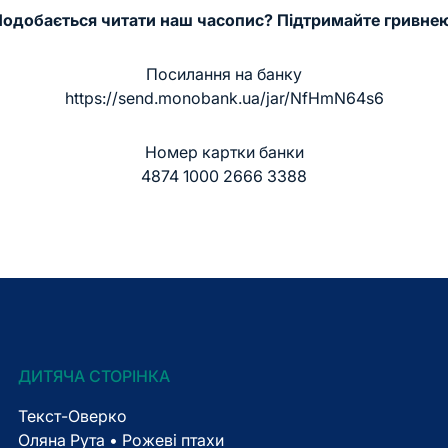
одобається читати наш часопис? Підтримайте гривне
Посилання на банку
https://send.monobank.ua/jar/NfHmN64s6
Номер картки банки
4874 1000 2666 3388
ДИТЯЧА СТОРІНКА
Текст-Оверко
Оляна Рута • Рожеві птахи