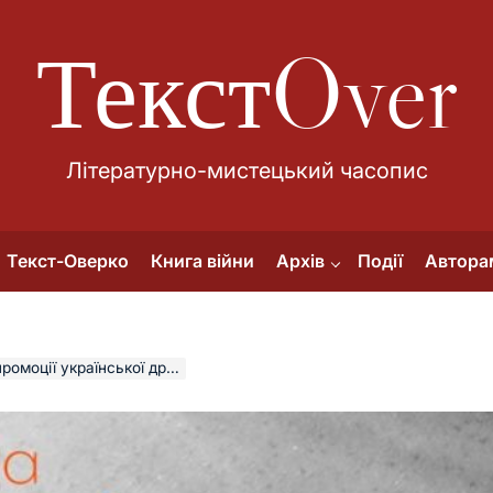
ТекстOver
Літературно-мистецький часопис
Текст-Оверко
Книга війни
Архів
Події
Автора
української драми у Європі