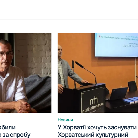
Новини
Опублікувати
побили
У Хорватії хочуть заснувати
у
 за спробу
Хорватський культурний