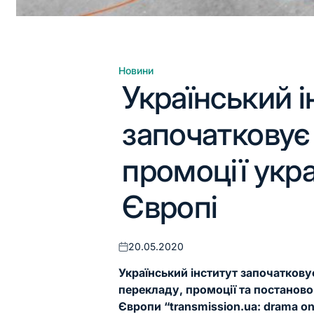
Новини
Опублікувати
Український і
у
започатковує
промоції укра
Європі
20.05.2020
Оприлюднено
Український інститут започатков
перекладу, промоції та постаново
Європи “transmission.ua: drama on