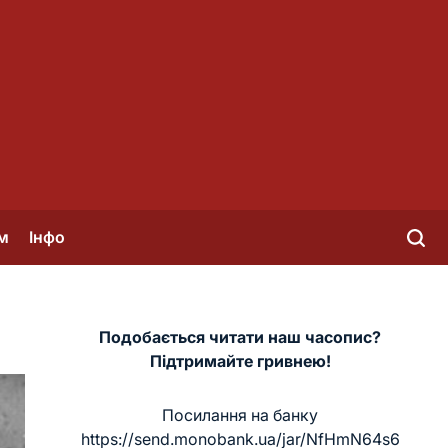
м
Інфо
Подобається читати наш часопис?
Підтримайте гривнею!
Посилання на банку
https://send.monobank.ua/jar/NfHmN64s6