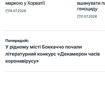
маркою у Хорватії
вшанувати п
геноциду
19.07.2026
Оприлюднено
11.07.2026
Оприлюднено
Навігація
Попередній:
записів
У рідному місті Боккаччо почали
літературний конкурс «Декамерон часів
коронавірусу»