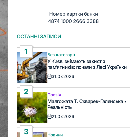
Номер картки банки
4874 1000 2666 3388
ОСТАННІ ЗАПИСИ
1
Без категорії
Опублікувати
У Києві знімають захист з
у
пам’ятників: почали з Лесі Українки
31.07.2026
Дата
запису
2
Поезія
Опублікувати
Малгожата Т. Скварек-Галенська •
у
Реальність
21.07.2026
Дата
запису
3
Новини