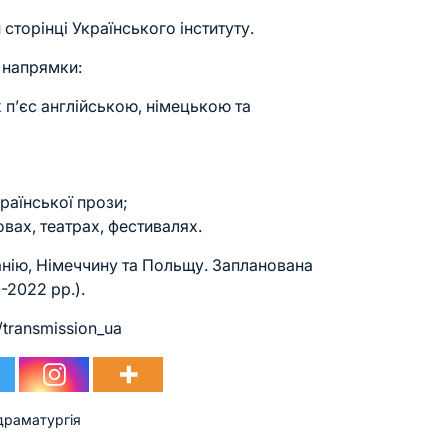
сторінці Українського інституту.
 напрямки:
 п’єс англійською, німецькою та
країнської прози;
вах, театрах, фестивалях.
анію, Німеччину та Польщу. Запланована
-2022 рр.).
/transmission_ua
драматургія