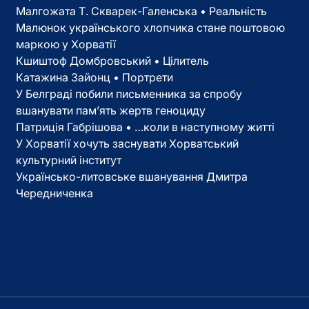
Малгожата Т. Скварек-Галенська • Реальність
Малюнок українського хлопчика стане поштовою
маркою у Хорватії
Кшиштоф Домбровський • Цілитель
Катажина Зайонц • Портрети
У Белграді побили письменника за спробу
вшанувати пам’ять жертв геноциду
Патриція Габрішова • …коли в наступному житті
У Хорватії хочуть заснувати Хорватський
культурний інститут
Українсько-литовське вшанування Дмитра
Чередниченка