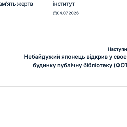
ам’ять жертв
інститут
04.07.2026
Оприлюднено
Наступн
Небайдужий японець відкрив у сво
будинку публічну бібліотеку (ФО