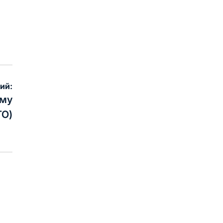
ий:
єму
ТО)