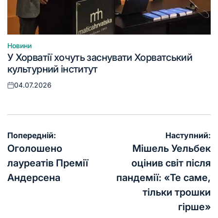
Новини
Опублікувати
У Хорватії хочуть заснувати Хорватський
у
культурний інститут
04.07.2026
Оприлюднено
Навігація
Попередній:
Наступний:
записів
Оголошено
Мішель Уельбек
лауреатів Премії
оцінив світ після
Андерсена
пандемії: «Те саме,
тільки трошки
гірше»