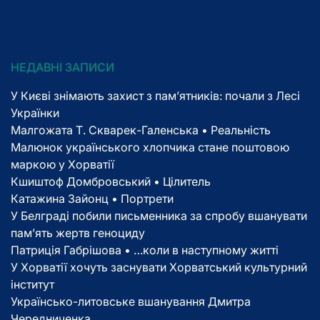
НЕДАВНІ ЗАПИСИ
У Києві знімають захист з пам’ятників: почали з Лесі
Українки
Малгожата Т. Скварек-Галенська • Реальність
Малюнок українського хлопчика стане поштовою
маркою у Хорватії
Кшиштоф Домбровський • Цілитель
Катажина Зайонц • Портрети
У Белграді побили письменника за спробу вшанувати
пам’ять жертв геноциду
Патриція Габрішова • …коли в наступному житті
У Хорватії хочуть заснувати Хорватський культурний
інститут
Українсько-литовське вшанування Дмитра
Чередниченка