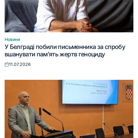
Новини
Опублікувати
У Белграді побили письменника за спробу
у
вшанувати пам’ять жертв геноциду
11.07.2026
Оприлюднено