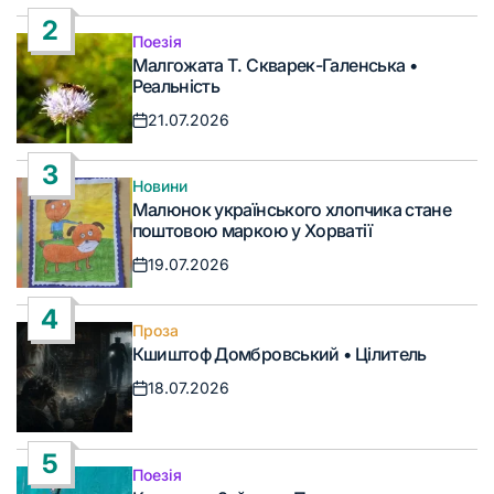
запису
2
Поезія
Опублікувати
Малгожата Т. Скварек-Галенська •
у
Реальність
21.07.2026
Дата
запису
3
Новини
Опублікувати
Малюнок українського хлопчика стане
у
поштовою маркою у Хорватії
19.07.2026
Дата
запису
4
Проза
Опублікувати
Кшиштоф Домбровський • Цілитель
у
18.07.2026
Дата
запису
5
Поезія
Опублікувати