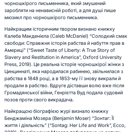
чорношкірого письменника, який змушений
заробляти на ненависній роботі, а для душі пише
мюзикл про чорношкірого письменника.
Найкращим історичним твором визнано книжку
Калеба Макденіела (Caleb McDaniel) “Солодкий смак
свободи: Справжня історія рабства й набуття прав в
Америці” (“Sweet Taste of Liberty: A True Story of
Slavery and Restitution in America”, Oxford University
Press, 2019). Це реальна історія чорношкірої жінки з
Цинциннаті, яка народилася рабинею, звільнилася з
рабства в 1848 році, а в 1853-му її знову викрали й
продали в рабство. Вдруге діставши волю вже після
Громадянської війни, Генрієтта Вуд подала судовий
позов проти свого викрадача.
Найкращою біографією журі визнало книжку
Бенджаміна Мозера (Benjamin Moser) “Зонтаг: Її
життя і діяльність” (“Sontag: Her Life and Work”, Ecco,