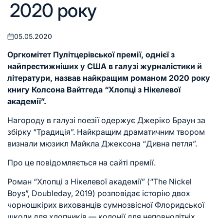
2020 року
05.05.2020
Оприлюднено
Оргкомітет Пулітцерівської премії, однієї з
найпрестижніших у США в галузі журналістики й
літератури, назвав найкращим романом 2020 року
книгу Колсона Вайтгеда “Хлопці з Нікелевої
академії”.
Нагороду в галузі поезії одержує Джеріко Браун за
збірку “Традиція”. Найкращим драматичним твором
визнали мюзикл Майкла Джексона “Дивна петля”.
Про це повідомляється на
сайті премії
.
Роман “Хлопці з Нікелевої академії” (“The Nickel
Boys”, Doubleday, 2019) розповідає історію двох
чорношкірих вихованців сумнозвісної Флоридської
школи для хлопчиків — колонії для неповнолітніх