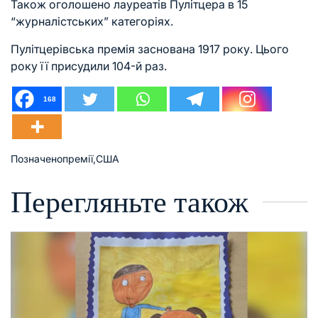
Також оголошено лауреатів Пулітцера в 15
“журналістських” категоріях.
Пулітцерівська премія заснована 1917 року. Цього
року її присудили 104-й раз.
168
Позначено
премії
,
США
Перегляньте також