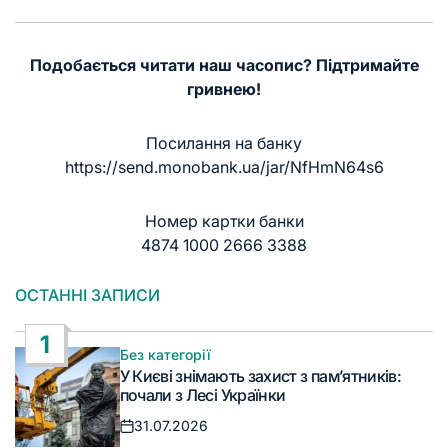
Подобається читати наш часопис? Підтримайте
гривнею!
Посилання на банку
https://send.monobank.ua/jar/NfHmN64s6
Номер картки банки
4874 1000 2666 3388
ОСТАННІ ЗАПИСИ
1
Без категорії
Опублікувати
У Києві знімають захист з пам’ятників:
у
почали з Лесі Українки
31.07.2026
Дата