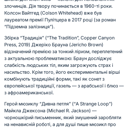
злочинців. Дія твору починається в 1960-ті роки.
Колсон Вайтгед (Colson Whitehead) вже був
лауреатом премії Пулітцера в 2017 році (за роман
“Підземна залізниця”).
Збірка “Традиція” (“The Tradition”, Copper Canyon
Press, 2019) Джеріко Брауна (Jericho Brown)
відзначений премією за тонкий ліризм, переплетений
з актуальною проблематикою: Браун досліджує
слабкість людських тіл, яким загрожують страх і
насильство. Крім того, його експериментальні вірші
комбінують традиційні форми, такі як сонет з
європейської традиції, газель — з арабської і блюз —
з афроамериканської.
Герой мюзиклу “Дивна петля” (“A Strange Loop”)
Майкла Джексона (Michael R. Jackson) —
чорношкірий письменник, який змушений заробляти
на ненависній роботі, а для душі пише мюзикл про