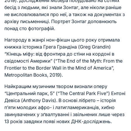
2019). Дослідження Мозера побудовано на сотнях
бесід з людьми, які знали Зонтаг, але ніколи раніше
не висловлювалися про неї, а також на документах з
архіву письменниці. Портрет Зонтаг доповнюють
понад сто фотографій.
Нагороду в жанрі нон-фікшн цього року отримала
книжка історика Грега Грандіна (Greg Grandin)
“Кінець міфу: від фронтира до стіни на кордоні в
свідомості Америки” (“The End of the Myth: From the
Frontier to the Border Wall in the Mind of America”,
Metropolitan Books, 2019).
Найкращим музичним твором визнали оперу
“Центральний парк, 5” (“The Central Park Five”) Ентоні
Девіса (Anthony Davis). В основі лібрето – історія
п’яти молодих афро- і латигламериканців, хибно
звинувачених у зґвалтуванні і звільнених лише через
13 років завдяки появі нових ДНК-досліджень.