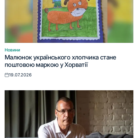
Новини
Опублікувати
Малюнок українського хлопчика стане
у
поштовою маркою у Хорватії
19.07.2026
Оприлюднено