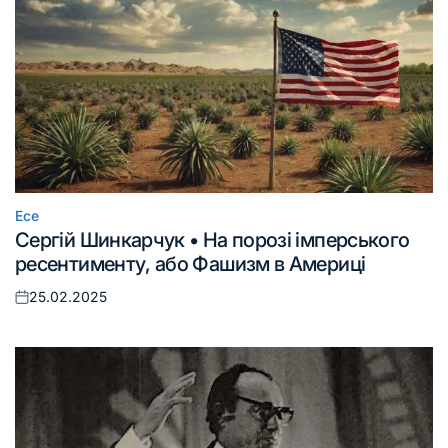
Есе
Опублікувати
Сергій Шинкарчук • На порозі імперського
у
ресентименту, або Фашизм в Америці
25.02.2025
Оприлюднено