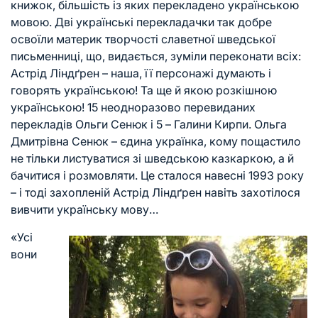
книжок, більшість із яких перекладено українською
мовою. Дві українські перекладачки так добре
освоїли материк творчості славетної шведської
письменниці, що, видається, зуміли переконати всіх:
Астрід Ліндґрен – наша, її персонажі думають і
говорять українською! Та ще й якою розкішною
українською! 15 неодноразово перевиданих
перекладів Ольги Сенюк і 5 – Галини Кирпи. Ольга
Дмитрівна Сенюк – єдина українка, кому пощастило
не тільки листуватися зі шведською казкаркою, а й
бачитися і розмовляти. Це сталося навесні 1993 року
– і тоді захопленій Астрід Ліндґрен навіть захотілося
вивчити українську мову…
«Усі
вони