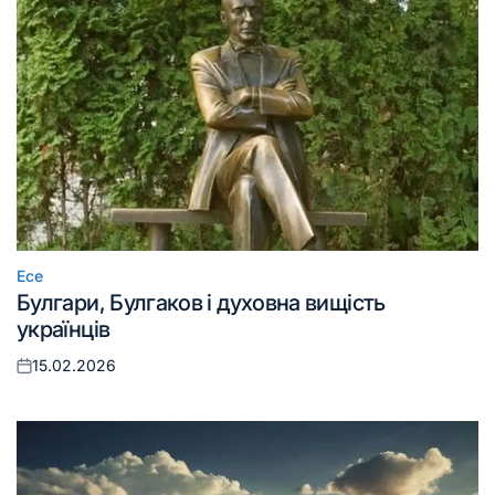
Есе
Опублікувати
Булгари, Булгаков і духовна вищість
у
українців
15.02.2026
Оприлюднено