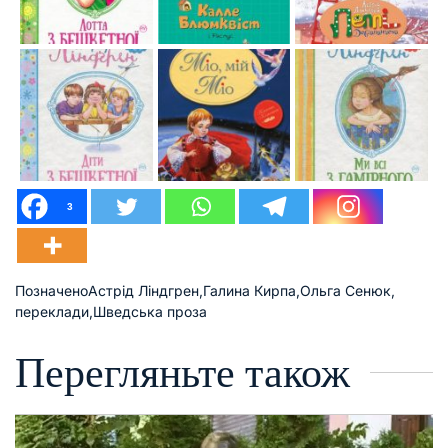
3
Позначено
Астрід Ліндгрен
,
Галина Кирпа
,
Ольга Сенюк
,
переклади
,
Шведська проза
Перегляньте також