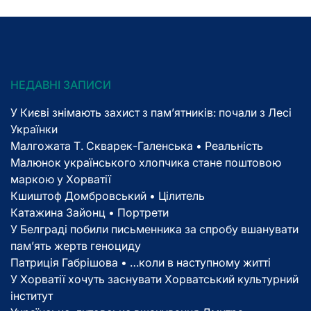
НЕДАВНІ ЗАПИСИ
У Києві знімають захист з пам’ятників: почали з Лесі
Українки
Малгожата Т. Скварек-Галенська • Реальність
Малюнок українського хлопчика стане поштовою
маркою у Хорватії
Кшиштоф Домбровський • Цілитель
Катажина Зайонц • Портрети
У Белграді побили письменника за спробу вшанувати
пам’ять жертв геноциду
Патриція Габрішова • …коли в наступному житті
У Хорватії хочуть заснувати Хорватський культурний
інститут