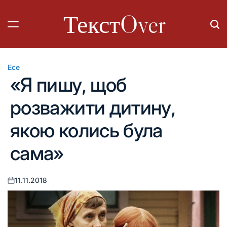
Перейти
ТекстOver
до
вмісту
Есе
Опублікувати
«Я пишу, щоб
у
розважити дитину,
якою колись була
сама»
11.11.2018
Оприлюднено