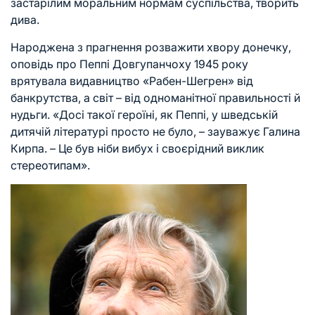
застарілим моральним нормам суспільства, творить
дива.
Народжена з прагнення розважити хвору донечку,
оповідь про Пеппі Довгупанчоху 1945 року
врятувала видавництво «Рабен-Шегрен» від
банкрутства, а світ – від одноманітної правильності й
нудьги. «Досі такої героїні, як Пеппі, у шведській
дитячій літературі просто не було, – зауважує Галина
Кирпа. – Це був ніби вибух і своєрідний виклик
стереотипам».