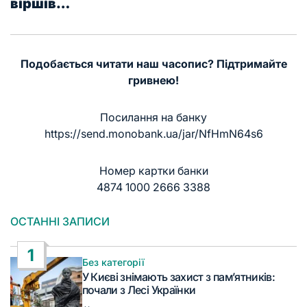
віршів…
Подобається читати наш часопис? Підтримайте
гривнею!
Посилання на банку
https://send.monobank.ua/jar/NfHmN64s6
Номер картки банки
4874 1000 2666 3388
ОСТАННІ ЗАПИСИ
1
Без категорії
Опублікувати
У Києві знімають захист з пам’ятників:
у
почали з Лесі Українки