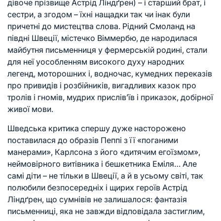
дівоче прізвище Астрід Ліндґрен) – і старший брат, і
сестри, а згодом – їхні нащадки так чи інак були
причетні до мистецтва слова. Рідний Смоланд на
півдні Швеції, містечко Віммербю, де народилася
майбутня письменниця у фермерській родині, стали
для неї уособленням високого духу народних
легенд, моторошних і, водночас, кумедних переказів
про привидів і розбійників, вигадливих казок про
тролів і гномів, мудрих прислів’їв і приказок, добірної
живої мови.
Шведська критика спершу дуже насторожено
поставилася до образів Пеппі з її «поганими
манерами», Карлсона з його «дитячим егоїзмом»,
неймовірного витівника і бешкетника Еміля… Але
самі діти – не тільки в Швеції, а й в усьому світі, так
полюбили безпосередніх і щирих героїв Астрід
Ліндґрен, що сумнівів не залишалося: фантазія
письменниці, яка не завжди відповідала застиглим,