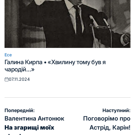
Есе
Опублікувати
Галина Кирпа • «Хвилину тому був я
у
чародій…»
07.11.2024
Оприлюднено
Навігація
Попередній:
Наступний:
записів
Валентина Антонюк
Поговорімо про
На згарищі моїх
Астрід, Карін!