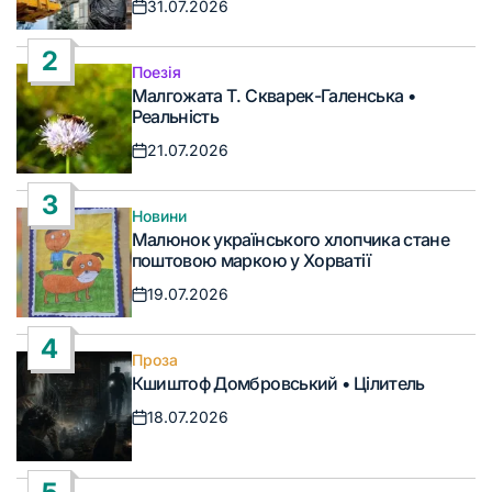
31.07.2026
Дата
запису
2
Поезія
Опублікувати
Малгожата Т. Скварек-Галенська •
у
Реальність
21.07.2026
Дата
запису
3
Новини
Опублікувати
Малюнок українського хлопчика стане
у
поштовою маркою у Хорватії
19.07.2026
Дата
запису
4
Проза
Опублікувати
Кшиштоф Домбровський • Цілитель
у
18.07.2026
Дата
запису