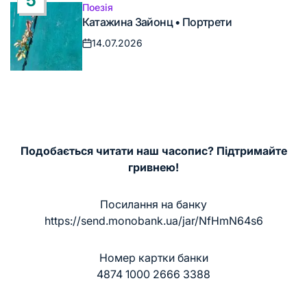
5
Поезія
Опублікувати
Катажина Зайонц • Портрети
у
14.07.2026
Дата
запису
Подобається читати наш часопис? Підтримайте
гривнею!
Посилання на банку
https://send.monobank.ua/jar/NfHmN64s6
Номер картки банки
4874 1000 2666 3388