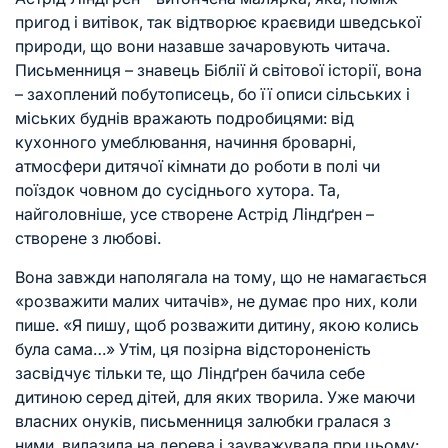
пригод і витівок, так відтворює краєвиди шведської
природи, що вони назавше зачаровують читача.
Письменниця – знавець Біблії й світової історії, вона
– захоплений побутописець, бо її описи сільських і
міських буднів вражають подробицями: від
кухонного умеблювання, начиння броварні,
атмосфери дитячої кімнати до роботи в полі чи
поїздок човном до сусіднього хутора. Та,
найголовніше, усе створене Астрід Ліндґрен –
створене з любові.
Вона завжди наполягала на тому, що не намагається
«розважити малих читачів», не думає про них, коли
пише. «Я пишу, щоб розважити дитину, якою колись
була сама…» Утім, ця позірна відстороненість
засвідчує тільки те, що Ліндґрен бачила себе
дитиною серед дітей, для яких творила. Уже маючи
власних онуків, письменниця залюбки гралася з
ними, вилазила на дерева і зауважувала при цьому: