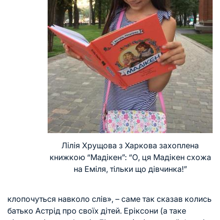
Лілія Хрущова з Харкова захоплена
книжкою “Мадікен”: “О, ця Мадікен схожа
на Еміля, тільки що дівчинка!”
клопочуться навколо слів», – саме так сказав колись
батько Астрід про своїх дітей. Еріксони (а таке