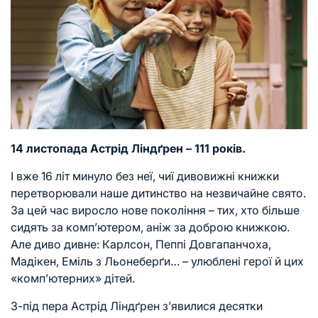
14 листопада Астрід Ліндґрен – 111 років.
І вже 16 літ минуло без неї, чиї дивовижні книжки
перетворювали наше дитинство на незвичайне свято.
За цей час виросло нове покоління – тих, хто більше
сидять за комп’ютером, аніж за доброю книжкою.
Але диво дивне: Карлсон, Пеппі Довгапанчоха,
Мадікен, Еміль з Льонеберґи… – улюблені герої й цих
«комп’ютерних» дітей.
З-під пера Астрід Ліндґрен з’явилися десятки