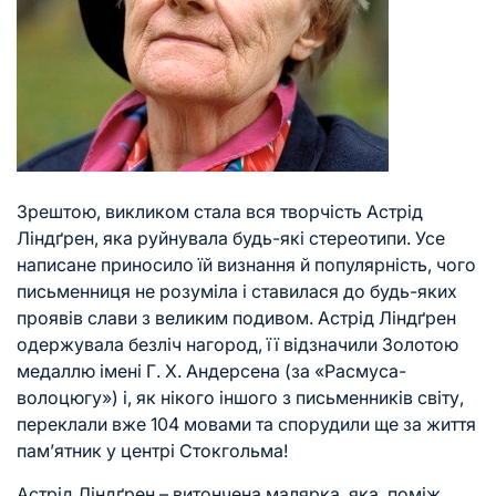
Зрештою, викликом стала вся творчість Астрід
Ліндґрен, яка руйнувала будь-які стереотипи. Усе
написане приносило їй визнання й популярність, чого
письменниця не розуміла і ставилася до будь-яких
проявів слави з великим подивом. Астрід Ліндґрен
одержувала безліч нагород, її відзначили Золотою
медаллю імені Г. Х. Андерсена (за «Расмуса-
волоцюгу») і, як нікого іншого з письменників світу,
переклали вже 104 мовами та спорудили ще за життя
пам’ятник у центрі Стокгольма!
Астрід Ліндґрен – витончена малярка, яка, поміж