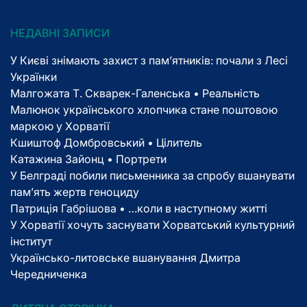
НЕДАВНІ ЗАПИСИ
У Києві знімають захист з пам’ятників: почали з Лесі
Українки
Малгожата Т. Скварек-Галенська • Реальність
Малюнок українського хлопчика стане поштовою
маркою у Хорватії
Кшиштоф Домбровський • Цілитель
Катажина Зайонц • Портрети
У Белграді побили письменника за спробу вшанувати
пам’ять жертв геноциду
Патриція Габрішова • …коли в наступному житті
У Хорватії хочуть заснувати Хорватський культурний
інститут
Українсько-литовське вшанування Дмитра
Чередниченка