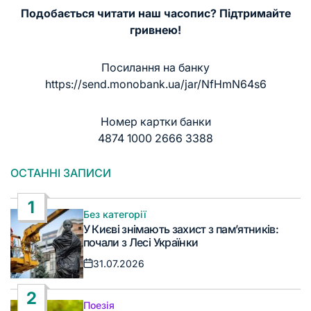
Подобається читати наш часопис? Підтримайте
гривнею!
Посилання на банку
https://send.monobank.ua/jar/NfHmN64s6
Номер картки банки
4874 1000 2666 3388
ОСТАННІ ЗАПИСИ
1
Без категорії
Опублікувати
У Києві знімають захист з пам’ятників:
у
почали з Лесі Українки
31.07.2026
Дата
запису
2
Поезія