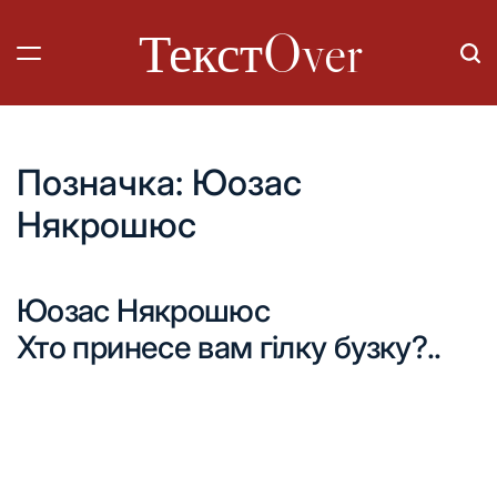
Перейти
ТекстOver
до
вмісту
Позначка:
Юозас
Някрошюс
Юозас Някрошюс
Хто принесе вам гілку бузку?..