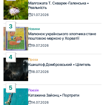
Опублікувати
Малгожата Т. Скварек-Галенська •
у
Реальність
21.07.2026
Дата
запису
3
Новини
Опублікувати
Малюнок українського хлопчика стане
у
поштовою маркою у Хорватії
19.07.2026
Дата
запису
4
Проза
Опублікувати
Кшиштоф Домбровський • Цілитель
у
18.07.2026
Дата
запису
5
Поезія
Опублікувати
Катажина Зайонц • Портрети
у
14.07.2026
Дата