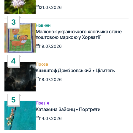
21.07.2026
Дата
запису
3
Новини
Опублікувати
Малюнок українського хлопчика стане
у
поштовою маркою у Хорватії
19.07.2026
Дата
запису
4
Проза
Опублікувати
Кшиштоф Домбровський • Цілитель
у
18.07.2026
Дата
запису
5
Поезія
Опублікувати
Катажина Зайонц • Портрети
у
14.07.2026
Дата
запису