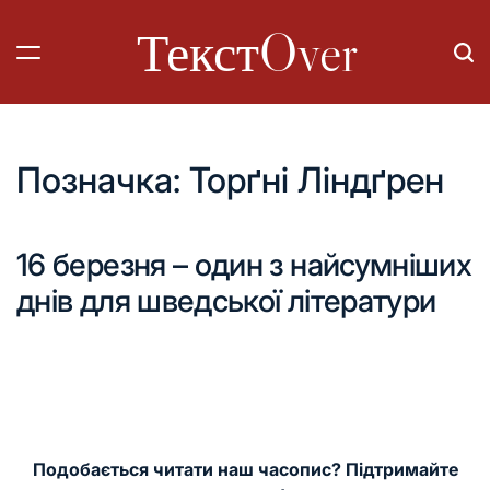
Перейти
ТекстOver
до
вмісту
Позначка:
Торґні Ліндґрен
16 березня – один з найсумніших
днів для шведської літератури
Подобається читати наш часопис? Підтримайте