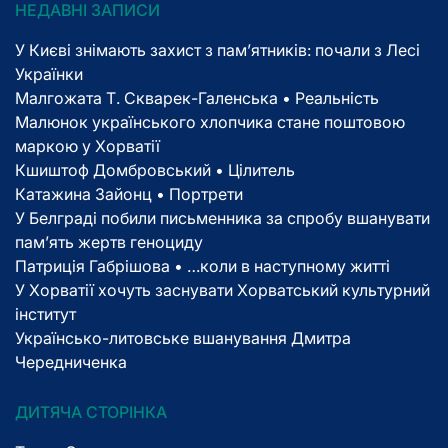
НЕДАВНІ ЗАПИСИ
У Києві знімають захист з пам’ятників: почали з Лесі
Українки
Малгожата Т. Скварек-Галенська • Реальність
Малюнок українського хлопчика стане поштовою
маркою у Хорватії
Кшиштоф Домбровський • Цілитель
Катажина Зайонц • Портрети
У Белграді побили письменника за спробу вшанувати
пам’ять жертв геноциду
Патриція Габрішова • …коли в наступному житті
У Хорватії хочуть заснувати Хорватський культурний
інститут
Українсько-литовське вшанування Дмитра
Чередниченка
ДИТЯЧА СТОРІНКА