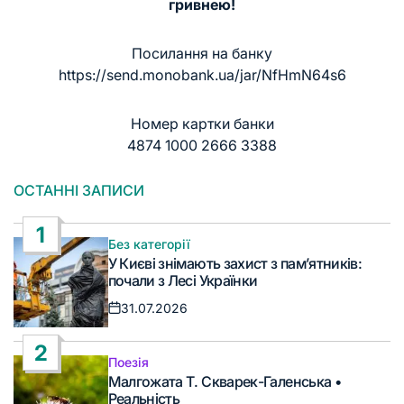
гривнею!
Посилання на банку
https://send.monobank.ua/jar/NfHmN64s6
Номер картки банки
4874 1000 2666 3388
ОСТАННІ ЗАПИСИ
1
Без категорії
Опублікувати
У Києві знімають захист з пам’ятників:
у
почали з Лесі Українки
31.07.2026
Дата
запису
2
Поезія
Опублікувати
Малгожата Т. Скварек-Галенська •
у
Реальність