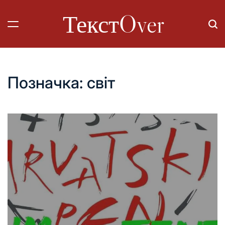
Перейти
ТекстOver
до
вмісту
Позначка:
світ