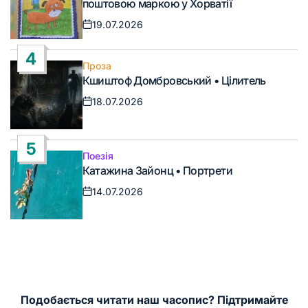
поштовою маркою у Хорватії
19.07.2026
Дата
запису
4
Проза
Опублікувати
Кшиштоф Домбровський • Цілитель
у
18.07.2026
Дата
запису
5
Поезія
Опублікувати
Катажина Зайонц • Портрети
у
14.07.2026
Дата
запису
Подобається читати наш часопис? Підтримайте