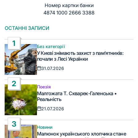
Номер картки банки
4874 1000 2666 3388
ОСТАННІ ЗАПИСИ
1
Без категорії
Опублікувати
У Києві знімають захист з пам’ятників:
у
почали з Лесі Українки
31.07.2026
Дата
запису
2
Поезія
Опублікувати
Малгожата Т. Скварек-Галенська •
у
Реальність
21.07.2026
Дата
запису
3
Новини
Опублікувати
Малюнок українського хлопчика стане
у