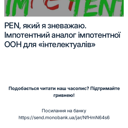
PEN, який я зневажаю.
Імпотентний аналог імпотентної
ООН для «інтелектуалів»
Подобається читати наш часопис? Підтримайте
гривнею!
Посилання на банку
https://send.monobank.ua/jar/NfHmN64s6