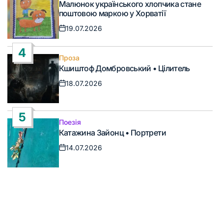
Малюнок українського хлопчика стане
у
поштовою маркою у Хорватії
19.07.2026
Дата
запису
4
Проза
Опублікувати
Кшиштоф Домбровський • Цілитель
у
18.07.2026
Дата
запису
5
Поезія
Опублікувати
Катажина Зайонц • Портрети
у
14.07.2026
Дата
запису