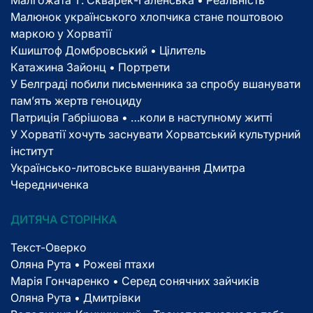
Малюнок українського хлопчика стане поштовою
маркою у Хорватії
Кшиштоф Домбровський • Цілитель
Катажина Зайонц • Портрети
У Белграді побили письменника за спробу вшанувати
пам’ять жертв геноциду
Патриція Габрішова • …коли в наступному житті
У Хорватії хочуть заснувати Хорватський культурний
інститут
Українсько-литовське вшанування Дмитра
Чередниченка
ДИТЯЧА СТОРІНКА
Текст-Оверко
Оляна Рута • Рожеві птахи
Марія Гончаренко • Серед сонячних зайчиків
Оляна Рута • Дмитрівки