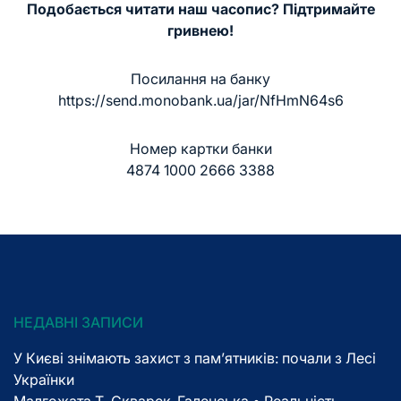
Подобається читати наш часопис? Підтримайте
гривнею!
Посилання на банку
https://send.monobank.ua/jar/NfHmN64s6
Номер картки банки
4874 1000 2666 3388
НЕДАВНІ ЗАПИСИ
У Києві знімають захист з пам’ятників: почали з Лесі
Українки
Малгожата Т. Скварек-Галенська • Реальність