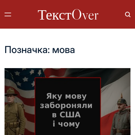
Перейти
ТекстOver
до
вмісту
Позначка:
мова