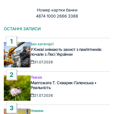
Номер картки банки
4874 1000 2666 3388
ОСТАННІ ЗАПИСИ
1
Без категорії
Опублікувати
У Києві знімають захист з пам’ятників:
у
почали з Лесі Українки
31.07.2026
Дата
запису
2
Поезія
Опублікувати
Малгожата Т. Скварек-Галенська •
у
Реальність
21.07.2026
Дата
запису
3
Новини
Опублікувати