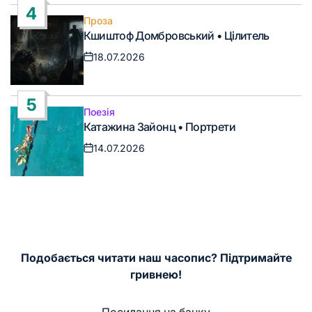
4
Проза
Опублікувати
Кшиштоф Домбровський • Цілитель
у
18.07.2026
Дата
запису
5
Поезія
Опублікувати
Катажина Зайонц • Портрети
у
14.07.2026
Дата
запису
Подобається читати наш часопис? Підтримайте
гривнею!
Посилання на банку