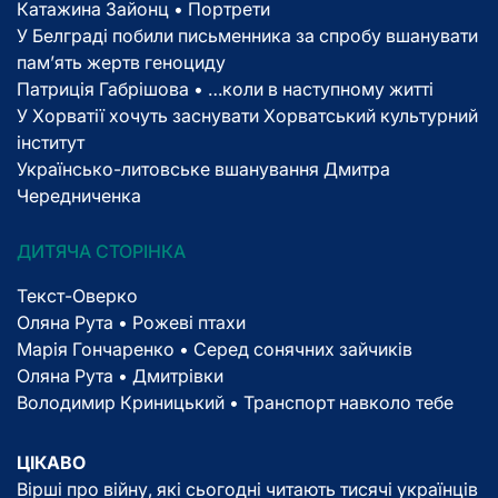
Катажина Зайонц • Портрети
У Белграді побили письменника за спробу вшанувати
пам’ять жертв геноциду
Патриція Габрішова • …коли в наступному житті
У Хорватії хочуть заснувати Хорватський культурний
інститут
Українсько-литовське вшанування Дмитра
Чередниченка
ДИТЯЧА СТОРІНКА
Текст-Оверко
Оляна Рута • Рожеві птахи
Марія Гончаренко • Серед сонячних зайчиків
Оляна Рута • Дмитрівки
Володимир Криницький • Транспорт навколо тебе
ЦІКАВО
Вірші про війну, які сьогодні читають тисячі українців