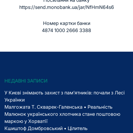
https://send.monobank.ua/jar/NfHmN64s6
Номер картки банки
4874 1000 2666 3388
НЕДАВНІ ЗАПИСИ
У Києві знімають захист з пам’ятників: почали з Лесі
Українки
Малгожата Т. Скварек-Галенська • Реальність
Малюнок українського хлопчика стане поштовою
маркою у Хорватії
Кшиштоф Домбровський • Цілитель