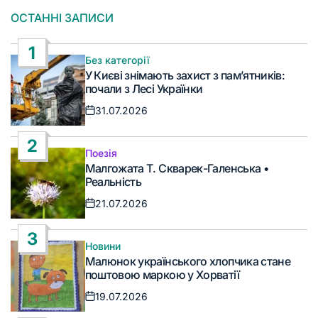
ОСТАННІ ЗАПИСИ
1
Без категорії
Опублікувати
У Києві знімають захист з пам’ятників:
у
почали з Лесі Українки
31.07.2026
Дата
запису
2
Поезія
Опублікувати
Малгожата Т. Скварек-Галенська •
у
Реальність
21.07.2026
Дата
запису
3
Новини
Опублікувати
Малюнок українського хлопчика стане
у
поштовою маркою у Хорватії
19.07.2026
Дата
запису