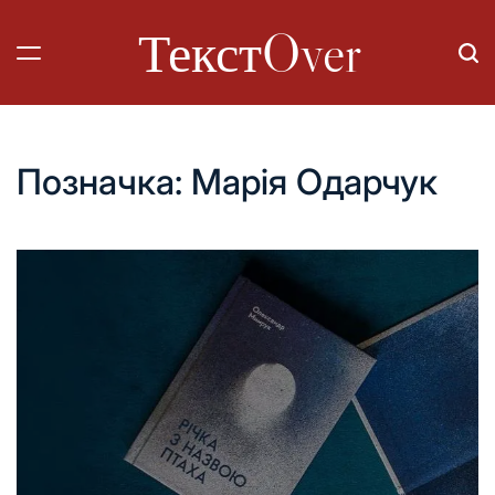
Перейти
ТекстOver
до
вмісту
Позначка:
Марія Одарчук