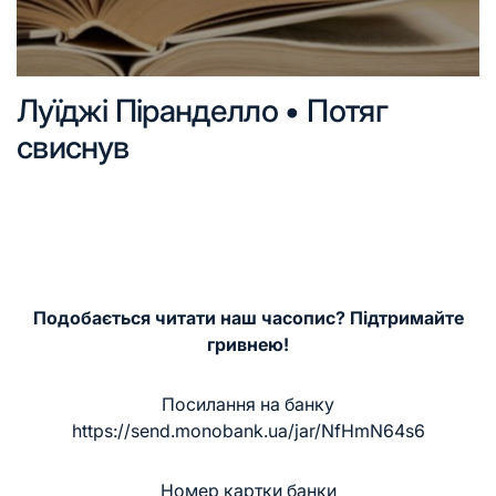
Луїджі Піранделло • Потяг
свиснув
Подобається читати наш часопис? Підтримайте
гривнею!
Посилання на банку
https://send.monobank.ua/jar/NfHmN64s6
Номер картки банки