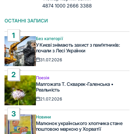
4874 1000 2666 3388
ОСТАННІ ЗАПИСИ
1
Без категорії
Опублікувати
У Києві знімають захист з пам’ятників:
у
почали з Лесі Українки
31.07.2026
Дата
запису
2
Поезія
Опублікувати
Малгожата Т. Скварек-Галенська •
у
Реальність
21.07.2026
Дата
запису
3
Новини
Опублікувати
Малюнок українського хлопчика стане
у
поштовою маркою у Хорватії