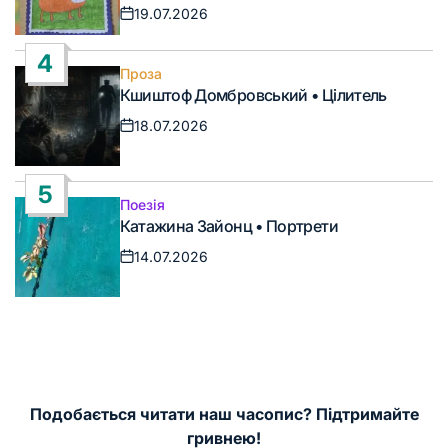
19.07.2026
Дата
запису
4
Проза
Опублікувати
Кшиштоф Домбровський • Цілитель
у
18.07.2026
Дата
запису
5
Поезія
Опублікувати
Катажина Зайонц • Портрети
у
14.07.2026
Дата
запису
Подобається читати наш часопис? Підтримайте
гривнею!