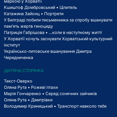
маркою у Хорватії
Кшиштоф Домбровський • Цілитель
Катажина Зайонц • Портрети
У Белграді побили письменника за спробу вшанувати
пам’ять жертв геноциду
Патриція Габрішова • …коли в наступному житті
У Хорватії хочуть заснувати Хорватський культурний
інститут
Українсько-литовське вшанування Дмитра
Чередниченка
ДИТЯЧА СТОРІНКА
Текст-Оверко
Оляна Рута • Рожеві птахи
Марія Гончаренко • Серед сонячних зайчиків
Оляна Рута • Дмитрівки
Володимир Криницький • Транспорт навколо тебе