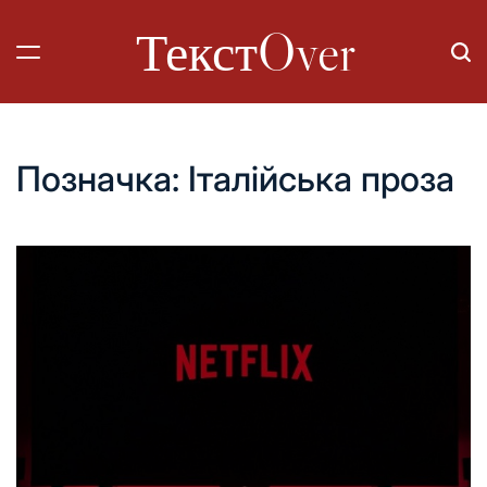
Перейти
ТекстOver
до
вмісту
Позначка:
Італійська проза