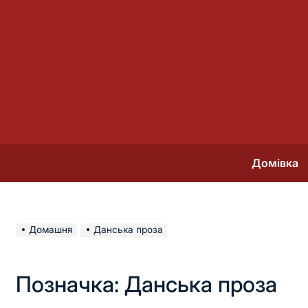
Перейти
до
вмісту
Домівка
Домашня
Данська проза
Позначка:
Данська проза