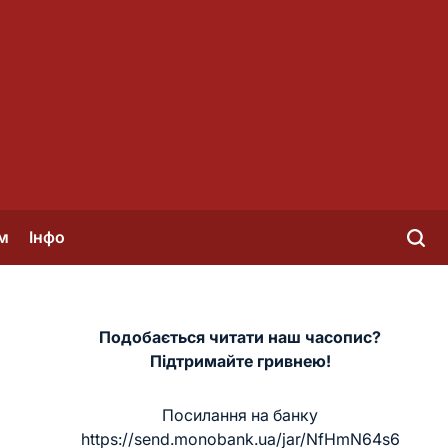
м
Інфо
Подобається читати наш часопис?
Підтримайте гривнею!
Посилання на банку
https://send.monobank.ua/jar/NfHmN64s6