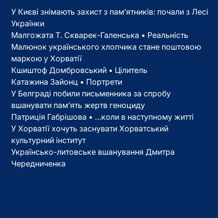
У Києві знімають захист з пам’ятників: почали з Лесі
Українки
Малгожата Т. Скварек-Галенська • Реальність
Малюнок українського хлопчика стане поштовою
маркою у Хорватії
Кшиштоф Домбровський • Цілитель
Катажина Зайонц • Портрети
У Белграді побили письменника за спробу
вшанувати пам’ять жертв геноциду
Патриція Габрішова • …коли в наступному житті
У Хорватії хочуть заснувати Хорватський
культурний інститут
Українсько-литовське вшанування Дмитра
Чередниченка