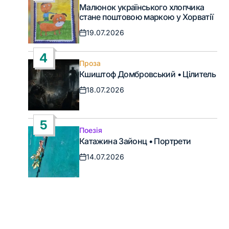
Опублікувати
Малюнок українського хлопчика
у
стане поштовою маркою у Хорватії
19.07.2026
Дата
запису
4
Проза
Опублікувати
Кшиштоф Домбровський • Цілитель
у
18.07.2026
Дата
запису
5
Поезія
Опублікувати
Катажина Зайонц • Портрети
у
14.07.2026
Дата
запису