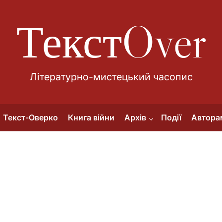
ТекстOver
Літературно-мистецький часопис
Текст-Оверко
Книга війни
Архів
Події
Автора