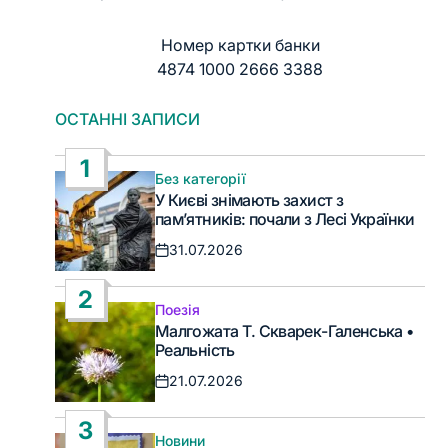
Номер картки банки
4874 1000 2666 3388
ОСТАННІ ЗАПИСИ
1
Без категорії
Опублікувати
У Києві знімають захист з
у
пам’ятників: почали з Лесі Українки
31.07.2026
Дата
запису
2
Поезія
Опублікувати
Малгожата Т. Скварек-Галенська •
у
Реальність
21.07.2026
Дата
запису
3
Новини