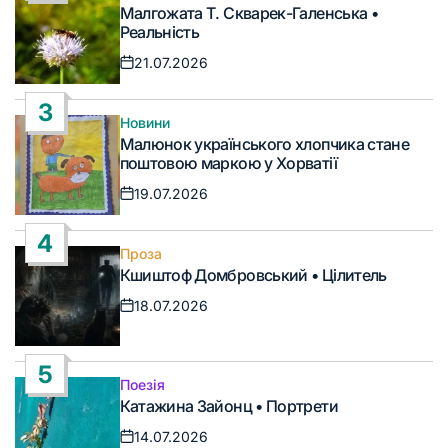
Опублікувати
Малгожата Т. Скварек-Галенська •
у
Реальність
21.07.2026
Дата
запису
3
Новини
Опублікувати
Малюнок українського хлопчика стане
у
поштовою маркою у Хорватії
19.07.2026
Дата
запису
4
Проза
Опублікувати
Кшиштоф Домбровський • Цілитель
у
18.07.2026
Дата
запису
5
Поезія
Опублікувати
Катажина Зайонц • Портрети
у
14.07.2026
Дата