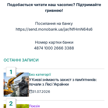
Подобається читати наш часопис? Підтримайте
гривнею!
Посилання на банку
https://send.monobank.ua/jar/NfHmN64s6
Номер картки банки
4874 1000 2666 3388
ОСТАННІ ЗАПИСИ
1
Без категорії
Опублікувати
У Києві знімають захист з пам’ятників:
у
почали з Лесі Українки
31.07.2026
Дата
запису
2
Поезія