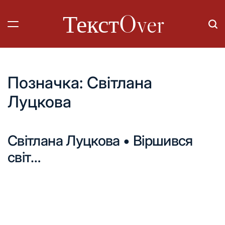
Перейти
ТекстOver
до
вмісту
Позначка:
Світлана
Луцкова
Світлана Луцкова • Віршився
світ…