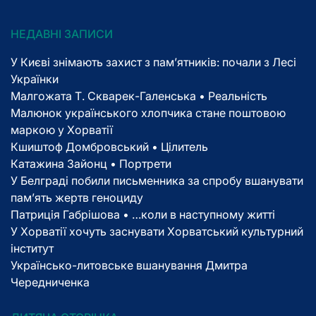
НЕДАВНІ ЗАПИСИ
У Києві знімають захист з пам’ятників: почали з Лесі
Українки
Малгожата Т. Скварек-Галенська • Реальність
Малюнок українського хлопчика стане поштовою
маркою у Хорватії
Кшиштоф Домбровський • Цілитель
Катажина Зайонц • Портрети
У Белграді побили письменника за спробу вшанувати
пам’ять жертв геноциду
Патриція Габрішова • …коли в наступному житті
У Хорватії хочуть заснувати Хорватський культурний
інститут
Українсько-литовське вшанування Дмитра
Чередниченка