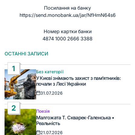
Посилання на банку
https://send.monobank.ua/jar/NfHmN64s6
Номер картки банки
4874 1000 2666 3388
ОСТАННІ ЗАПИСИ
1
Без категорії
Опублікувати
У Києві знімають захист з пам’ятників:
у
почали з Лесі Українки
31.07.2026
Дата
запису
2
Поезія
Опублікувати
Малгожата Т. Скварек-Галенська •
у
Реальність
21.07.2026