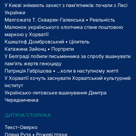
У Києві знімають захист з пам’ятників: почали з Лесі
Українки
Малгожата Т. Скварек-Галенська • Реальність
Малюнок українського хлопчика стане поштовою
маркою у Хорватії
Кшиштоф Домбровський • Цілитель
Катажина Зайонц • Портрети
У Белграді побили письменника за спробу вшанувати
пам’ять жертв геноциду
Патриція Габрішова • …коли в наступному житті
У Хорватії хочуть заснувати Хорватський культурний
інститут
Українсько-литовське вшанування Дмитра
Чередниченка
ДИТЯЧА СТОРІНКА
Текст-Оверко
Оляна Рута • Рожеві птахи