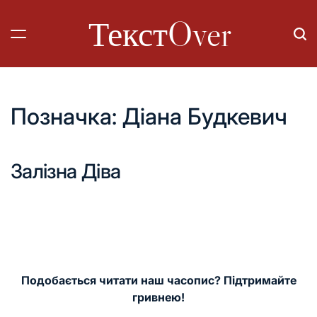
Перейти
ТекстOver
до
вмісту
Позначка:
Діана Будкевич
Залізна Діва
Подобається читати наш часопис? Підтримайте
гривнею!