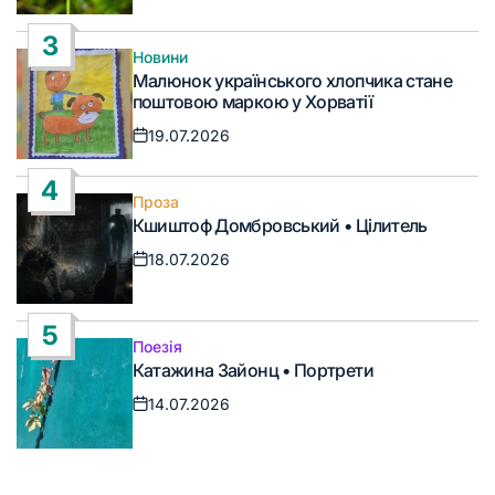
Дата
запису
3
Новини
Опублікувати
Малюнок українського хлопчика стане
у
поштовою маркою у Хорватії
19.07.2026
Дата
запису
4
Проза
Опублікувати
Кшиштоф Домбровський • Цілитель
у
18.07.2026
Дата
запису
5
Поезія
Опублікувати
Катажина Зайонц • Портрети
у
14.07.2026
Дата
запису