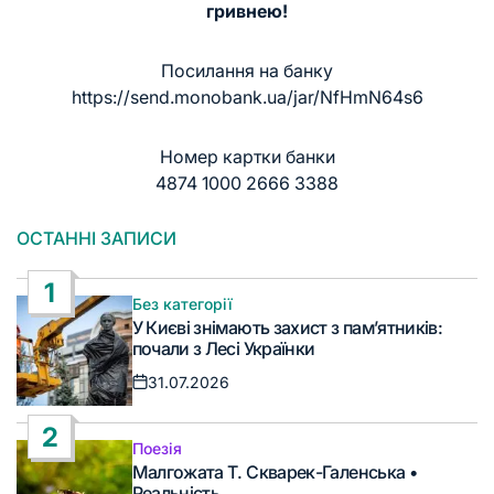
гривнею!
Посилання на банку
https://send.monobank.ua/jar/NfHmN64s6
Номер картки банки
4874 1000 2666 3388
ОСТАННІ ЗАПИСИ
1
Без категорії
Опублікувати
У Києві знімають захист з пам’ятників:
у
почали з Лесі Українки
31.07.2026
Дата
запису
2
Поезія
Опублікувати
Малгожата Т. Скварек-Галенська •
у
Реальність