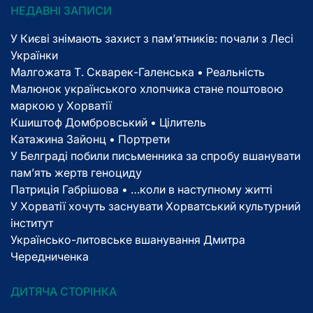
НЕДАВНІ ЗАПИСИ
У Києві знімають захист з пам’ятників: почали з Лесі
Українки
Малгожата Т. Скварек-Галенська • Реальність
Малюнок українського хлопчика стане поштовою
маркою у Хорватії
Кшиштоф Домбровський • Цілитель
Катажина Зайонц • Портрети
У Белграді побили письменника за спробу вшанувати
пам’ять жертв геноциду
Патриція Габрішова • …коли в наступному житті
У Хорватії хочуть заснувати Хорватський культурний
інститут
Українсько-литовське вшанування Дмитра
Чередниченка
ДИТЯЧА СТОРІНКА