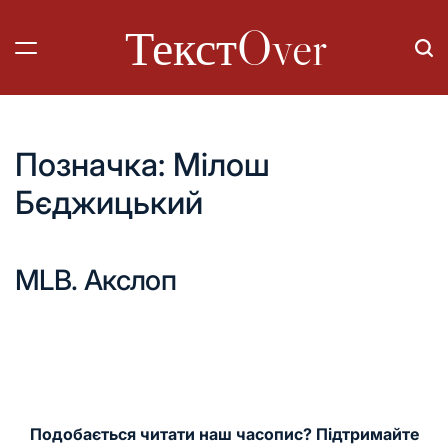
Перейти
ТекстOver
до
вмісту
Позначка:
Мілош
Бєджицький
MLB. Акслоп
Подобається читати наш часопис? Підтримайте