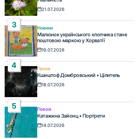
21.07.2026
Дата
запису
3
Новини
Опублікувати
Малюнок українського хлопчика стане
у
поштовою маркою у Хорватії
19.07.2026
Дата
запису
4
Проза
Опублікувати
Кшиштоф Домбровський • Цілитель
у
18.07.2026
Дата
запису
5
Поезія
Опублікувати
Катажина Зайонц • Портрети
у
14.07.2026
Дата
запису