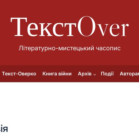
ТекстOver
Літературно-мистецький часопис
Текст-Оверко
Книга війни
Архів
Події
Автора
ія