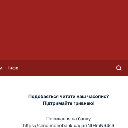
м
Інфо
Подобається читати наш часопис?
Підтримайте гривнею!
Посилання на банку
https://send.monobank.ua/jar/NfHmN64s6