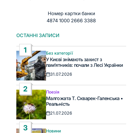
Номер картки банки
4874 1000 2666 3388
ОСТАННІ ЗАПИСИ
1
Без категорії
Опублікувати
У Києві знімають захист з
у
пам’ятників: почали з Лесі Українки
31.07.2026
Дата
запису
2
Поезія
Опублікувати
Малгожата Т. Скварек-Галенська •
у
Реальність
21.07.2026
Дата
запису
3
Новини