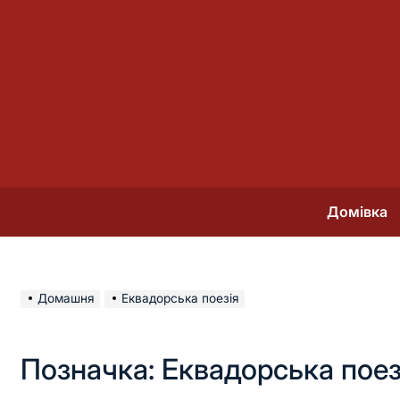
Перейти
до
вмісту
Домівка
Домашня
Еквадорська поезія
Позначка:
Еквадорська поез