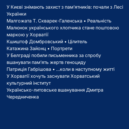
У Києві знімають захист з пам’ятників: почали з Лесі
Українки
Малгожата Т. Скварек-Галенська • Реальність
Малюнок українського хлопчика стане поштовою
маркою у Хорватії
Кшиштоф Домбровський • Цілитель
Катажина Зайонц • Портрети
У Белграді побили письменника за спробу
вшанувати пам’ять жертв геноциду
Патриція Габрішова • …коли в наступному житті
У Хорватії хочуть заснувати Хорватський
культурний інститут
Українсько-литовське вшанування Дмитра
Чередниченка