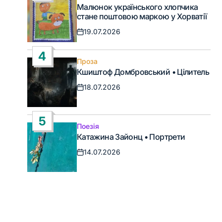
Опублікувати
Малюнок українського хлопчика
у
стане поштовою маркою у Хорватії
19.07.2026
Дата
запису
4
Проза
Опублікувати
Кшиштоф Домбровський • Цілитель
у
18.07.2026
Дата
запису
5
Поезія
Опублікувати
Катажина Зайонц • Портрети
у
14.07.2026
Дата
запису