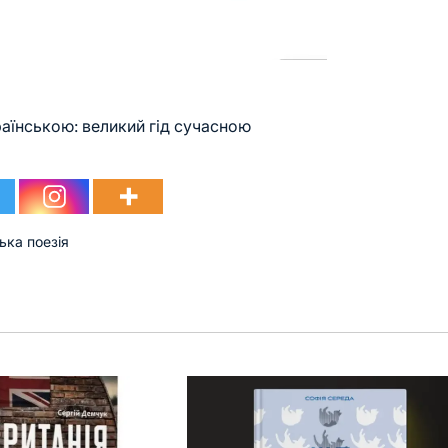
аїнською: великий гід сучасною
ька поезія