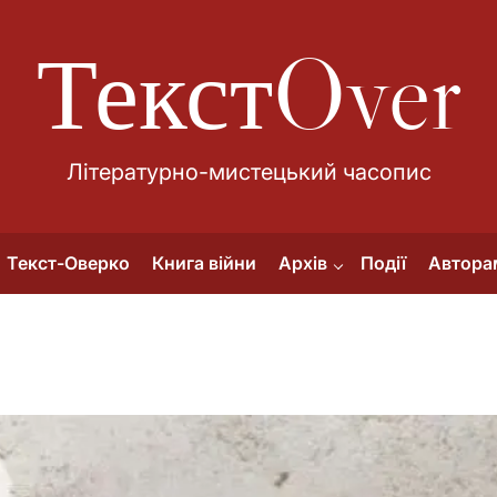
ТекстOver
Літературно-мистецький часопис
Текст-Оверко
Книга війни
Архів
Події
Автора