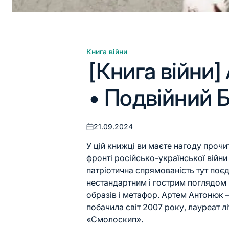
Книга війни
Опублікувати
[Книга війни
у
• Подвійний 
21.09.2024
Оприлюднено
У цій книжці ви маєте нагоду прочи
фронті російсько-української війни 
патріотична спрямованість тут поє
нестандартним і гострим поглядом 
образів і метафор. Артем Антонюк
побачила світ 2007 року, лауреат 
«Смолоскип».