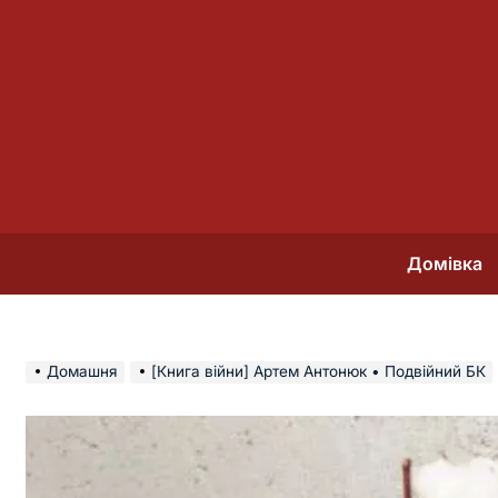
Перейти
до
вмісту
Домівка
Домашня
[Книга війни] Артем Антонюк • Подвійний БК