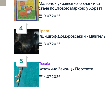
Опублікувати
Малюнок українського хлопчика
у
стане поштовою маркою у Хорватії
19.07.2026
Дата
запису
4
Проза
Опублікувати
Кшиштоф Домбровський • Цілитель
у
18.07.2026
Дата
запису
5
Поезія
Опублікувати
Катажина Зайонц • Портрети
у
14.07.2026
Дата
запису