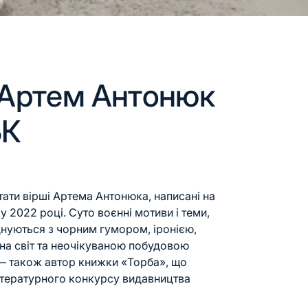
] Артем Антонюк
БК
тати вірші Артема Антонюка, написані на
у 2022 році. Суто воєнні мотиви і теми,
днуються з чорним гумором, іронією,
на світ та неочікуваною побудовою
 — також автор книжки «Торба», що
літературного конкурсу видавництва