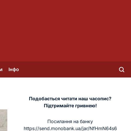
м
Інфо
Подобається читати наш часопис?
Підтримайте гривнею!
Посилання на банку
https://send.monobank.ua/jar/NfHmN64s6