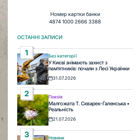
Номер картки банки
4874 1000 2666 3388
ОСТАННІ ЗАПИСИ
1
Без категорії
Опублікувати
У Києві знімають захист з
у
пам’ятників: почали з Лесі Українки
31.07.2026
Дата
запису
2
Поезія
Опублікувати
Малгожата Т. Скварек-Галенська •
у
Реальність
21.07.2026
Дата
запису
3
Новини