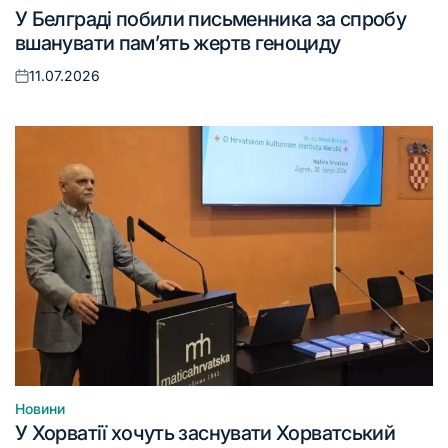
Опублікувати
У Белграді побили письменника за спробу
у
вшанувати пам’ять жертв геноциду
11.07.2026
Оприлюднено
Новини
Опублікувати
У Хорватії хочуть заснувати Хорватський
у