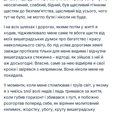
неосвічений, слабкий, бідний, був щасливий п’янким
щастям до безпам’ятства, щасливий від усього, чого
тут не було, не могло бути і ніколи не буде.
І на всіх шляхах і дорогах, якими потім у житті я
ходив, підживлювало мене саме те вбоге щастя від
моїх вишеградських думок про багатство і красу
навколишнього світу, бо під усіма дорогами землі
завжди протікала тільки для мене видима і відчутна
вишеградська стежинка – відтоді, як зійшов з неї й
аж досьогодні. Власне, саме за нею відміряв я свої
кроки і звірявся з напрямком. Вона ніколи мене не
покидала.
У моменти, коли мене стомлював і труїв світ, у якому
я з чиєїсь злої волі нидів і ледь тримався за життя,
коли губив горизонт і збивався з путі, я побожно
розгортав поперед себе, як вірянин молитовний
килимок, жорстку, убогу, круту вишеградську