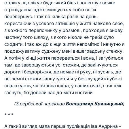
стежку, що лікує будь-який біль і полегшує всяке
страждання, адже вміщує їх у собі і всі їх
перевершує. І так по кілька разів на день,
користаючи з усякого затишшя у житті навколо себе,
з кожного перепочинку у розмові, проходив я знову
частину того шляху, з якого ніколи не треба було
сходити. І так аж до кінця життя непомітно і нечутно я
подовжуватиму суджену мені вишеградську стежку.
А потім у кінці життя перерветься і вона, і загубиться
там, де завершуються усі стежки, де закінчуються
дороги і бездоріжжя, де немає ні руху, ні зусиль, де
всі земні стежки заплутуються у безглуздий клубок і
спалахують, як рятівна іскра, у наших очах, і очі теж
гаснуть, бо довели нас до мети й істини.
(З сербської переклав
Володимир Криницький
)
* * *
А такий вигляд мала перша публікація Іва Андрича –