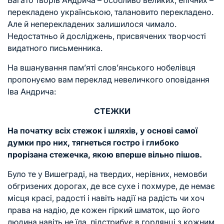
Багато творів Андрича – особливо великих, епічних –
перекладено українською, талановито перекладено.
Але й неперекладених залишилося чимало.
Недостатньо й досліджень, присвячених творчості
видатного письменника.
На вшанування пам’яті слов’янського нобелівця
пропонуємо вам переклад невеличкого оповідання
Іва Андрича:
СТЕЖКИ
На початку всіх стежок і шляхів, у основі самої
думки про них, тягнеться гостро і глибоко
прорізана стежечка, якою вперше вільно пішов.
Було те у Вишеграді, на твердих, нерівних, немовби
обгризених дорогах, де все сухе і похмуре, де немає
місця красі, радості і навіть надії на радість чи хоч
права на надію, де кожен гіркий шматок, що його
людина навіть не їла, підстрибує в горлянці з кожним