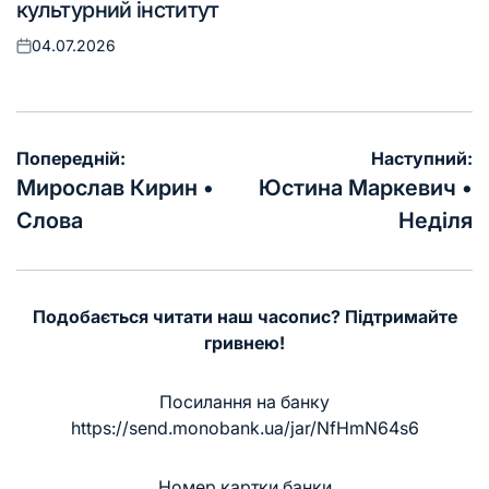
культурний інститут
04.07.2026
Оприлюднено
Навігація
Попередній:
Наступний:
записів
Мирослав Кирин •
Юстина Маркевич •
Слова
Неділя
Подобається читати наш часопис? Підтримайте
гривнею!
Посилання на банку
https://send.monobank.ua/jar/NfHmN64s6
Номер картки банки