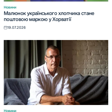
Новини
Опублікувати
Малюнок українського хлопчика стане
у
поштовою маркою у Хорватії
19.07.2026
Оприлюднено
Новини