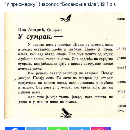
“У присмерку” (часопис “Босанська віла”, 1911 р.):