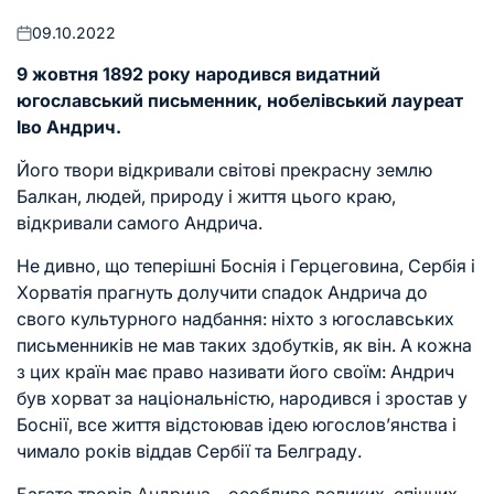
09.10.2022
Оприлюднено
9 жовтня 1892 року народився видатний
югославський письменник, нобелівський лауреат
Іво Андрич.
Його твори відкривали світові прекрасну землю
Балкан, людей, природу і життя цього краю,
відкривали самого Андрича.
Не дивно, що теперішні Боснія і Герцеговина, Сербія і
Хорватія прагнуть долучити спадок Андрича до
свого культурного надбання: ніхто з югославських
письменників не мав таких здобутків, як він. А кожна
з цих країн має право називати його своїм: Андрич
був хорват за національністю, народився і зростав у
Боснії, все життя відстоював ідею югослов’янства і
чимало років віддав Сербії та Белграду.