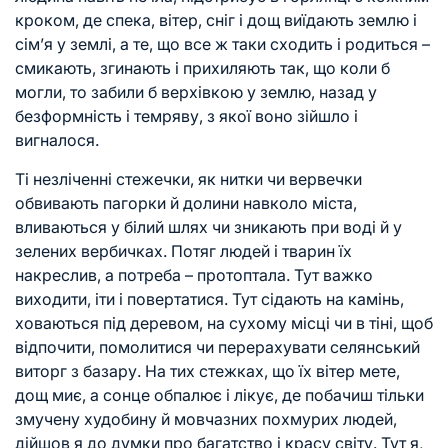
кроком, де спека, вітер, сніг і дощ виїдають землю і
сім’я у землі, а те, що все ж таки сходить і родиться –
смикають, згинають і прихиляють так, що коли б
могли, то забили б верхівкою у землю, назад у
безформність і темряву, з якої воно зійшло і
вигналося.
Ті незліченні стежечки, як нитки чи вервечки
обвивають пагорки й долини навколо міста,
вливаються у білий шлях чи зникають при воді й у
зелених вербичках. Потяг людей і тварин їх
накреслив, а потреба – протоптала. Тут важко
виходити, іти і повертатися. Тут сідають на камінь,
ховаються під деревом, на сухому місці чи в тіні, щоб
відпочити, помолитися чи перерахувати селянський
виторг з базару. На тих стежках, що їх вітер мете,
дощ миє, а сонце обпалює і лікує, де побачиш тільки
змучену худобину й мовчазних похмурих людей,
дійшов я до думки про багатство і красу світу. Тут я,