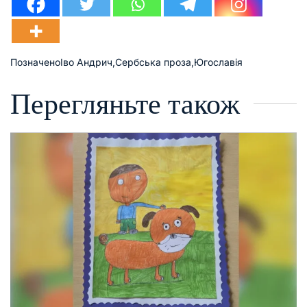
Позначено
Іво Андрич
,
Сербська проза
,
Югославія
Перегляньте також