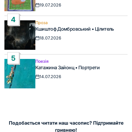
19.07.2026
Дата
запису
4
Проза
Опублікувати
Кшиштоф Домбровський • Цілитель
у
18.07.2026
Дата
запису
5
Поезія
Опублікувати
Катажина Зайонц • Портрети
у
14.07.2026
Дата
запису
Подобається читати наш часопис? Підтримайте
гривнею!