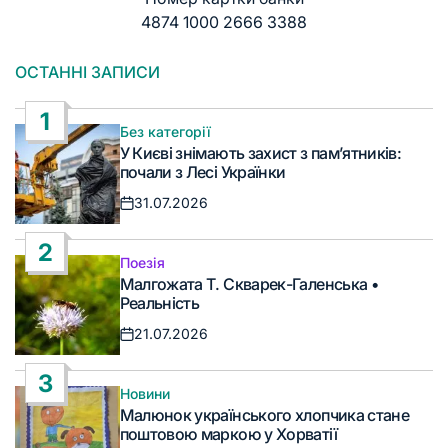
4874 1000 2666 3388
ОСТАННІ ЗАПИСИ
1
Без категорії
Опублікувати
У Києві знімають захист з пам’ятників:
у
почали з Лесі Українки
31.07.2026
Дата
запису
2
Поезія
Опублікувати
Малгожата Т. Скварек-Галенська •
у
Реальність
21.07.2026
Дата
запису
3
Новини
Опублікувати
Малюнок українського хлопчика стане
у
поштовою маркою у Хорватії