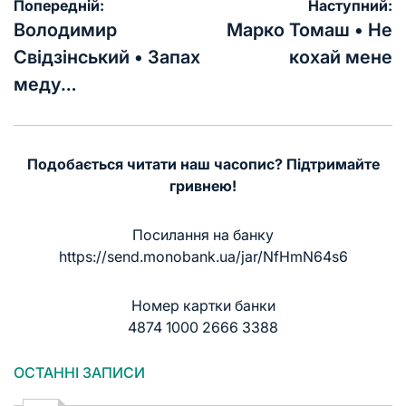
Навігація
Попередній:
Наступний:
записів
Володимир
Марко Томаш • Не
Свідзінський • Запах
кохай мене
меду…
Подобається читати наш часопис? Підтримайте
гривнею!
Посилання на банку
https://send.monobank.ua/jar/NfHmN64s6
Номер картки банки
4874 1000 2666 3388
ОСТАННІ ЗАПИСИ