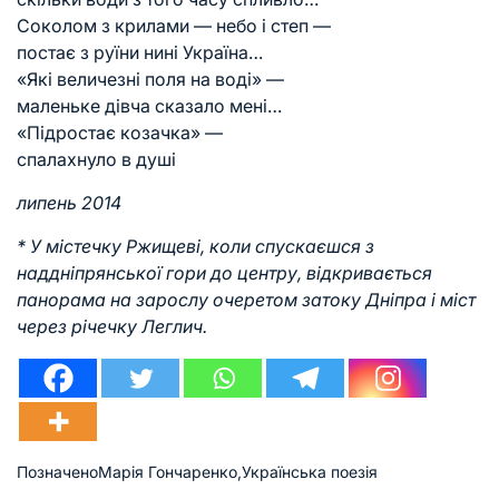
Соколом з крилами — небо і степ —
постає з руїни нині Україна…
«Які величезні поля на воді» —
маленьке дівча сказало мені…
«Підростає козачка» —
спалахнуло в душі
липень 2014
* У містечку Ржищеві, коли спускаєшся з
наддніпрянської гори до центру, відкривається
панорама на зарослу очеретом затоку Дніпра і міст
через річечку Леглич.
Позначено
Марія Гончаренко
,
Українська поезія