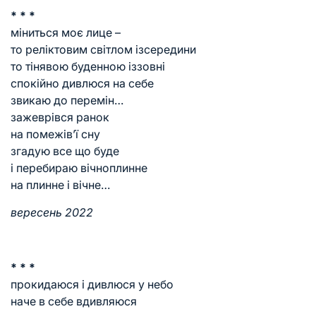
* * *
міниться моє лице –
то реліктовим світлом ізсередини
то тінявою буденною іззовні
спокійно дивлюся на себе
звикаю до перемін…
зажеврівся ранок
на помежів’ї сну
згадую все що буде
і перебираю вічноплинне
на плинне і вічне…
вересень 2022
* * *
прокидаюся і дивлюся у небо
наче в себе вдивляюся