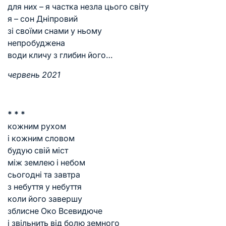
для них – я частка незла цього світу
я – сон Дніпровий
зі своїми снами у ньому
непробуджена
води кличу з глибин його…
червень 2021
* * *
кожним рухом
і кожним словом
будую свій міст
між землею і небом
сьогодні та завтра
з небуття у небуття
коли його завершу
зблисне Око Всевидюче
і звільнить від болю земного