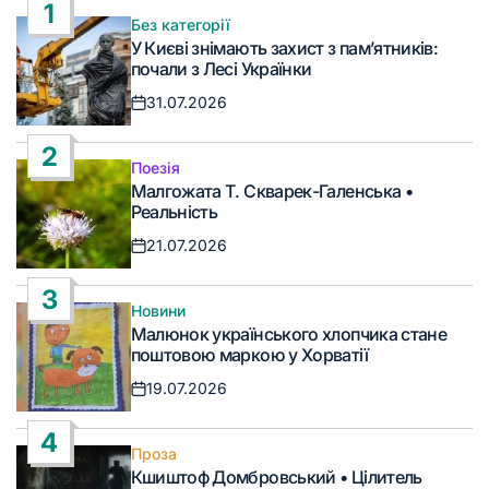
1
Без категорії
Опублікувати
У Києві знімають захист з пам’ятників:
у
почали з Лесі Українки
31.07.2026
Дата
запису
2
Поезія
Опублікувати
Малгожата Т. Скварек-Галенська •
у
Реальність
21.07.2026
Дата
запису
3
Новини
Опублікувати
Малюнок українського хлопчика стане
у
поштовою маркою у Хорватії
19.07.2026
Дата
запису
4
Проза
Опублікувати
Кшиштоф Домбровський • Цілитель
у