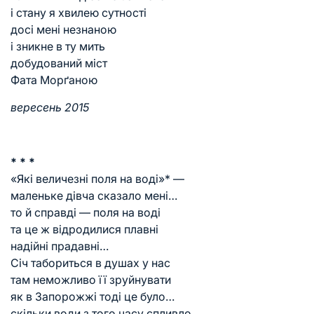
і стану я хвилею сутності
досі мені незнаною
і зникне в ту мить
добудований міст
Фата Морґаною
вересень 2015
* * *
«Які величезні поля на воді»* —
маленьке дівча сказало мені…
то й справді — поля на воді
та це ж відродилися плавні
надійні прадавні…
Січ табориться в душах у нас
там неможливо її зруйнувати
як в Запорожжі тоді це було…
скільки води з того часу спливло…