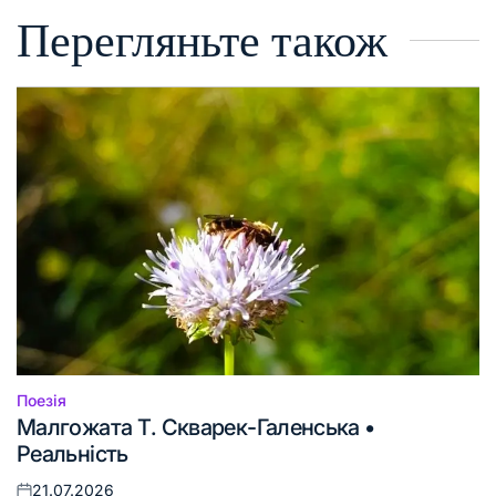
Перегляньте також
Поезія
Опублікувати
Малгожата Т. Скварек-Галенська •
у
Реальність
21.07.2026