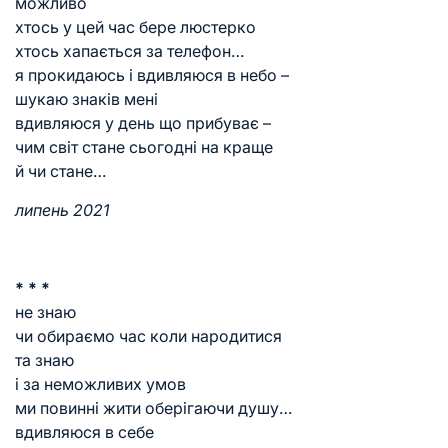
можливо
хтось у цей час бере люстерко
хтось хапається за телефон…
я прокидаюсь і вдивляюся в небо –
шукаю знаків мені
вдивляюся у день що прибуває –
чим світ стане сьогодні на краще
й чи стане…
липень 2021
* * *
не знаю
чи обираємо час коли народитися
та знаю
і за неможливих умов
ми повинні жити оберігаючи душу…
вдивляюся в себе