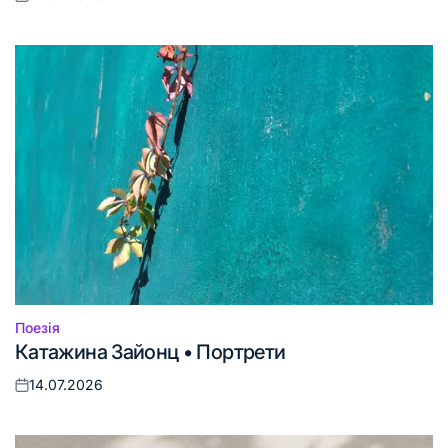
Оприлюднено
Поезія
Опублікувати
Катажина Зайонц • Портрети
у
14.07.2026
Оприлюднено