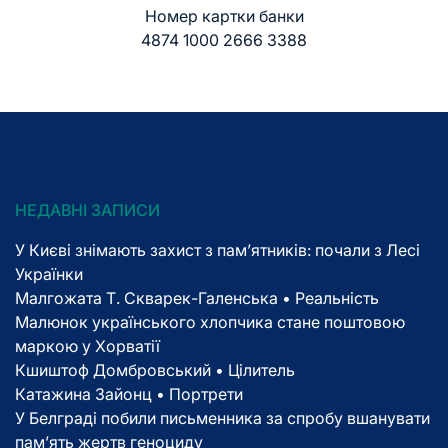
Номер картки банки
4874 1000 2666 3388
НЕДАВНІ ЗАПИСИ
У Києві знімають захист з пам’ятників: почали з Лесі
Українки
Малгожата Т. Скварек-Галенська • Реальність
Малюнок українського хлопчика стане поштовою
маркою у Хорватії
Кшиштоф Домбровський • Цілитель
Катажина Зайонц • Портрети
У Белграді побили письменника за спробу вшанувати
пам’ять жертв геноциду