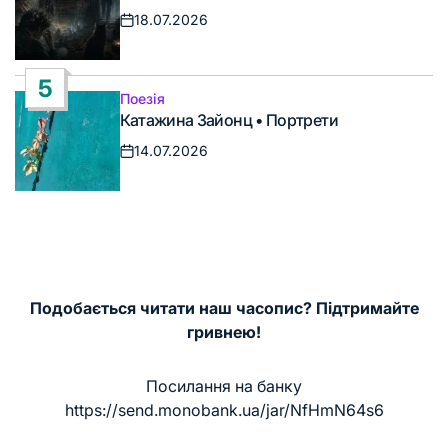
18.07.2026
Дата
запису
5
Поезія
Опублікувати
Катажина Зайонц • Портрети
у
14.07.2026
Дата
запису
Подобається читати наш часопис? Підтримайте
гривнею!
Посилання на банку
https://send.monobank.ua/jar/NfHmN64s6