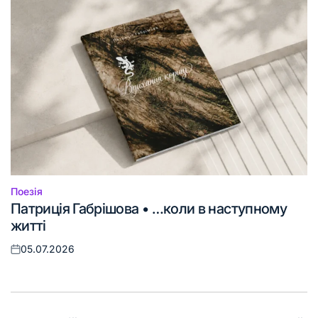
Поезія
Опублікувати
Патриція Габрішова • …коли в наступному
у
житті
05.07.2026
Оприлюднено