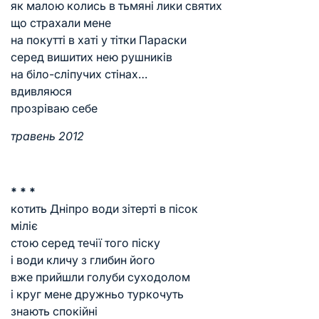
як малою колись в тьмяні лики святих
що страхали мене
на покутті в хаті у тітки Параски
серед вишитих нею рушників
на біло-сліпучих стінах…
вдивляюся
прозріваю себе
травень 2012
* * *
котить Дніпро води зітерті в пісок
міліє
стою серед течії того піску
і води кличу з глибин його
вже прийшли голуби суходолом
і круг мене дружньо туркочуть
знають спокійні