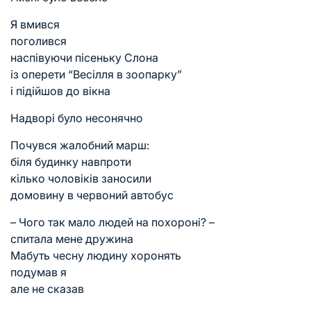
Я вмився
поголився
наспівуючи пісеньку Слона
із оперети “Весілля в зоопарку”
і підійшов до вікна
Надворі було несонячно
Почувся жалобний марш:
біля будинку навпроти
кілько чоловіків заносили
домовину в червоний автобус
– Чого так мало людей на похороні? –
спитала мене дружина
Мабуть чесну людину хоронять
подумав я
але не сказав