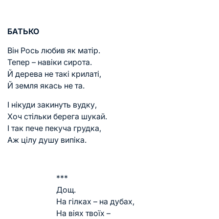
БАТЬКО
Він Рось любив як матір.
Тепер – навіки сирота.
Й дерева не такі крилаті,
Й земля якась не та.
І нікуди закинуть вудку,
Хоч стільки берега шукай.
І так пече пекуча грудка,
Аж цілу душу випіка.
***
Дощ.
На гілках – на дубах,
На віях твоїх –