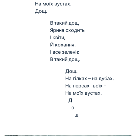
На моїх вустах.
Дощ.
В такий дощ
Ярина сходить
І квіти,
Й кохання.
І все зеленіє
В такий дощ.
Дощ.
На гілках – на дубах.
На персах твоїх –
На моїх вустах.
Д
о
щ