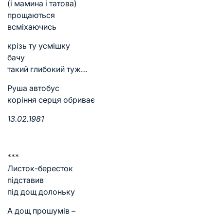
(і мамина і татова)
прощаються
всміхаючись
крізь ту усмішку
бачу
такий глибокий туж…
Руша автобус
коріння серця обриває
13.02.1981
***
Листок-бересток
підставив
під дощ долоньку
А дощ прошумів –