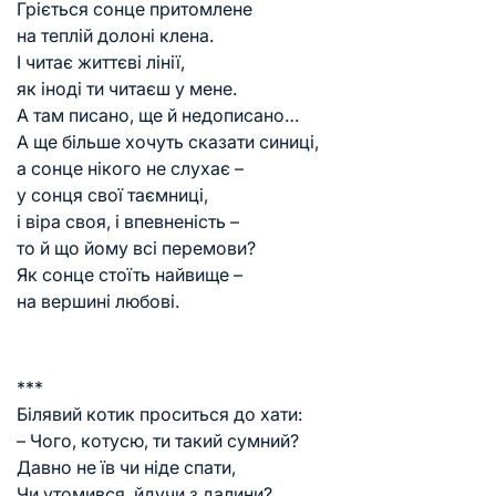
Гріється сонце притомлене
на теплій долоні клена.
І читає життєві лінії,
як іноді ти читаєш у мене.
А там писано, ще й недописано…
А ще більше хочуть сказати синиці,
а сонце нікого не слухає –
у сонця свої таємниці,
і віра своя, і впевненість –
то й що йому всі перемови?
Як сонце стоїть найвище –
на вершині любові.
***
Білявий котик проситься до хати:
– Чого, котусю, ти такий сумний?
Давно не їв чи ніде спати,
Чи утомився, йдучи з далини?