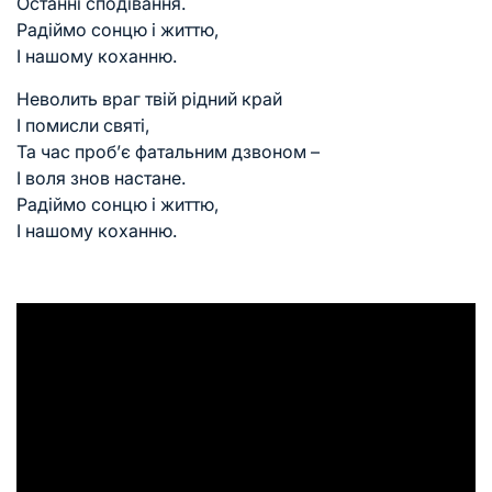
Останні сподівання.
Радіймо сонцю і життю,
І нашому коханню.
Неволить враг твій рідний край
І помисли святі,
Та час проб’є фатальним дзвоном –
І воля знов настане.
Радіймо сонцю і життю,
І нашому коханню.