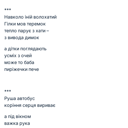
***
Навколо іній волохатий
Гілки мов теремок
тепло парує з хати –
з вивода димок
а дітки поглядають
усміх з очей
може то баба
пиріжечки пече
***
Руша автобус
коріння серця вириває
а під вікном
важка рука