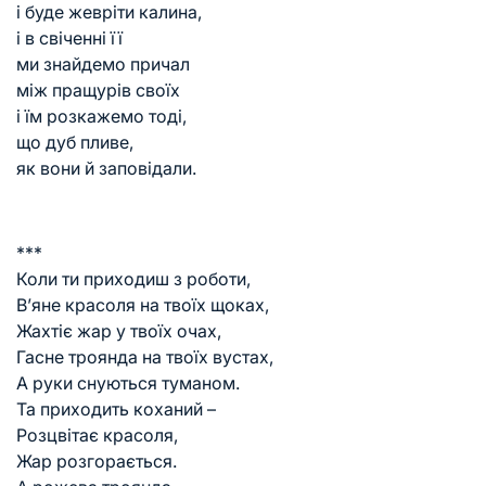
і буде жевріти калина,
і в свіченні її
ми знайдемо причал
між пращурів своїх
і їм розкажемо тоді,
що дуб пливе,
як вони й заповідали.
***
Коли ти приходиш з роботи,
В’яне красоля на твоїх щоках,
Жахтіє жар у твоїх очах,
Гасне троянда на твоїх вустах,
А руки снуються туманом.
Та приходить коханий –
Розцвітає красоля,
Жар розгорається.