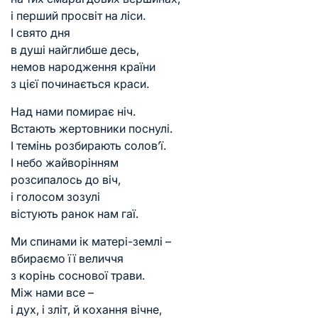
і перший просвіт на ліси.
І свято дня
в душі найглибше десь,
немов народження країни
з цієї починається краси.
Над нами помирає ніч.
Встають жертовники поснулі.
І темінь розбирають солов’ї.
І небо жайворінням
розсипалось до віч,
і голосом зозулі
вістують ранок нам гаї.
Ми спинами ік матері-землі –
вбираємо її величчя
з корінь соснової трави.
Між нами все –
і дух, і зліт, й кохання вічне,