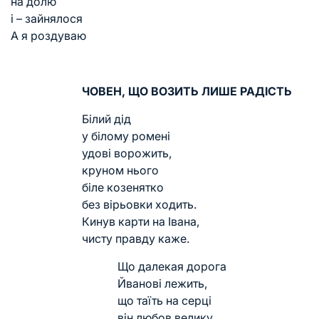
на долю
і – зайнялося
А я роздуваю
ЧОВЕН, ЩО ВОЗИТЬ ЛИШЕ РАДІСТЬ
Білий дід
у білому ромені
удові ворожить,
круном нього
біле козенятко
без вірьовки ходить.
Кинув карти на Івана,
чисту правду каже.
Що далекая дорога
Йванові лежить,
що таїть на серці
він любов велику