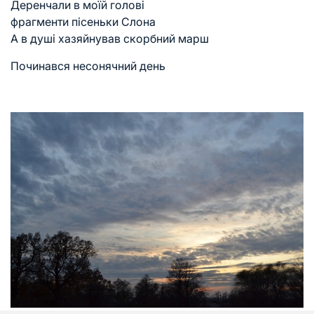
Деренчали в моїй голові
фрагменти пісеньки Слона
А в душі хазяйнував скорбний марш
Починався несонячний день