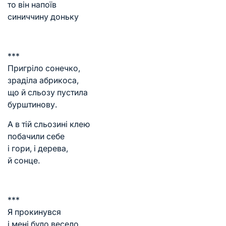
то він напоїв
синиччину доньку
***
Пригріло сонечко,
зраділа абрикоса,
що й сльозу пустила
бурштинову.
А в тій сльозині клею
побачили себе
і гори, і дерева,
й сонце.
***
Я прокинувся
і мені було весело