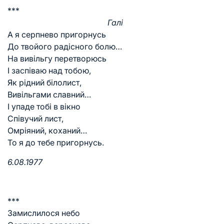
***
Галі
А я серпнево пригорнусь
До твойого радісного болю…
На вивільгу перетворюсь
І заспіваю над тобою,
Як рідний білолист,
Вивільгами славний…
І упаде тобі в вікно
Співучий лист,
Омріяний, коханий…
То я до тебе пригорнусь.
6.08.1977
***
Замислилося небо