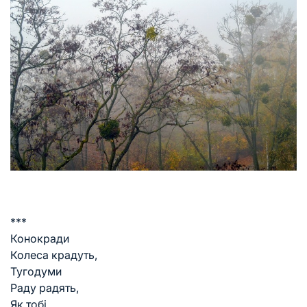
***
Конокради
Колеса крадуть,
Тугодуми
Раду радять,
Як тобі