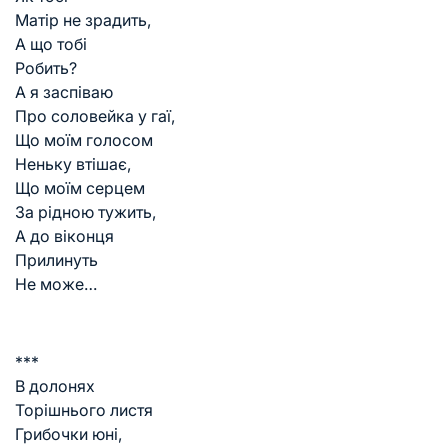
Матір не зрадить,
А що тобі
Робить?
А я заспіваю
Про соловейка у гаї,
Що моїм голосом
Неньку втішає,
Що моїм серцем
За рідною тужить,
А до віконця
Прилинуть
Не може…
***
В долонях
Торішнього листя
Грибочки юні,