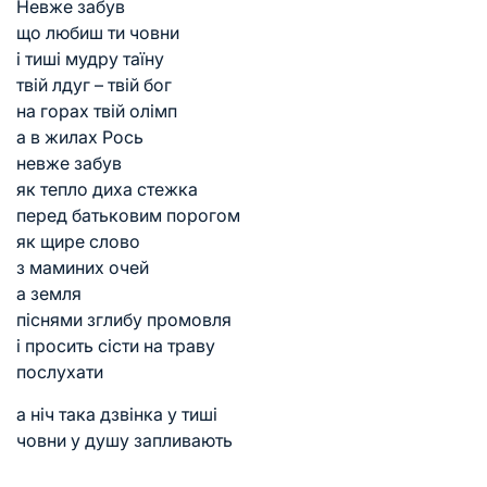
Невже забув
що любиш ти човни
і тиші мудру таїну
твій лдуг – твій бог
на горах твій олімп
а в жилах Рось
невже забув
як тепло диха стежка
перед батьковим порогом
як щире слово
з маминих очей
а земля
піснями зглибу промовля
і просить сісти на траву
послухати
а ніч така дзвінка у тиші
човни у душу запливають