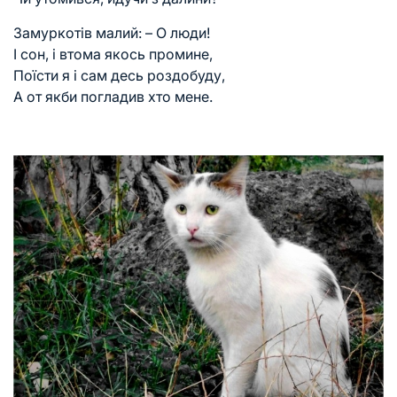
Замуркотів малий: – О люди!
І сон, і втома якось промине,
Поїсти я і сам десь роздобуду,
А от якби погладив хто мене.