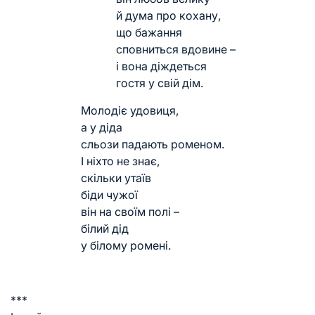
й дума про кохану,
що бажання
сповниться вдовине –
і вона діждеться
гостя у свій дім.
Молодіє удовиця,
а у діда
сльози падають роменом.
І ніхто не знає,
скільки утаїв
біди чужої
він на своїм полі –
білий дід
у білому ромені.
***