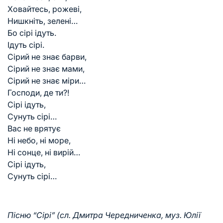
Ховайтесь, рожеві,
Нишкніть, зелені…
Бо сірі ідуть.
Ідуть сірі.
Сірий не знає барви,
Сірий не знає мами,
Сірий не знає міри…
Господи, де ти?!
Сірі ідуть,
Сунуть сірі…
Вас не врятує
Ні небо, ні море,
Ні сонце, ні вирій…
Сірі ідуть,
Сунуть сірі…
Пісню “Сірі” (сл. Дмитра Чередниченка, муз. Юлії