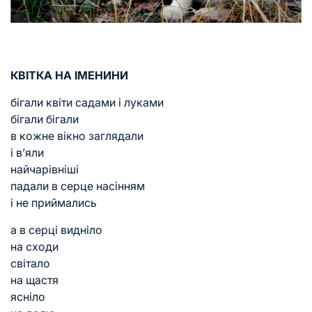
КВІТКА НА ІМЕНИНИ
бігали квіти садами і луками
бігали бігали
в кожне вікно заглядали
і в’яли
найчарівніші
падали в серце насінням
і не приймались
а в серці видніло
на сходи
світало
на щастя
ясніло