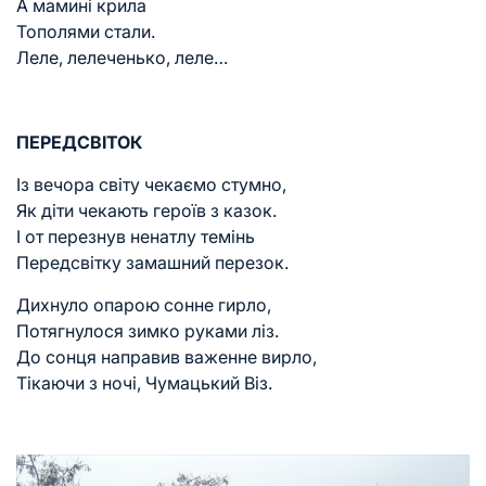
А мамині крила
Тополями стали.
Леле, лелеченько, леле…
ПЕРЕДСВІТОК
Із вечора світу чекаємо стумно,
Як діти чекають героїв з казок.
І от перезнув ненатлу темінь
Передсвітку замашний перезок.
Дихнуло опарою сонне гирло,
Потягнулося зимко руками ліз.
До сонця направив важенне вирло,
Тікаючи з ночі, Чумацький Віз.