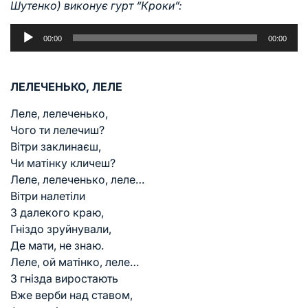
Шутенко) виконує гурт “Кроки”:
Аудіопрогравач
00:00
00:00
ЛЕЛЕЧЕНЬКО, ЛЕЛЕ
Леле, лелеченько,
Чого ти лелечиш?
Вітри заклинаєш,
Чи матінку кличеш?
Леле, лелеченько, леле…
Вітри налетіли
З далекого краю,
Гніздо зруйнували,
Де мати, не знаю.
Леле, ой матінко, леле…
З гнізда виростають
Вже верби над ставом,