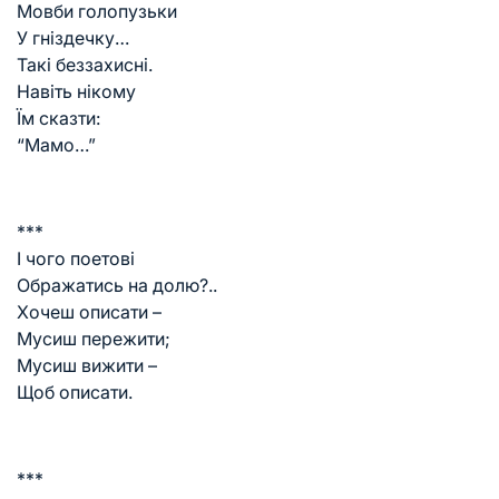
Мовби голопузьки
У гніздечку…
Такі беззахисні.
Навіть нікому
Їм сказти:
“Мамо…”
***
І чого поетові
Ображатись на долю?..
Хочеш описати –
Мусиш пережити;
Мусиш вижити –
Щоб описати.
***