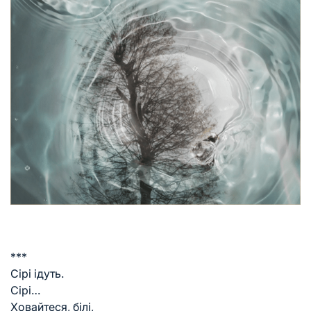
***
Сірі ідуть.
Сірі…
Ховайтеся, білі,