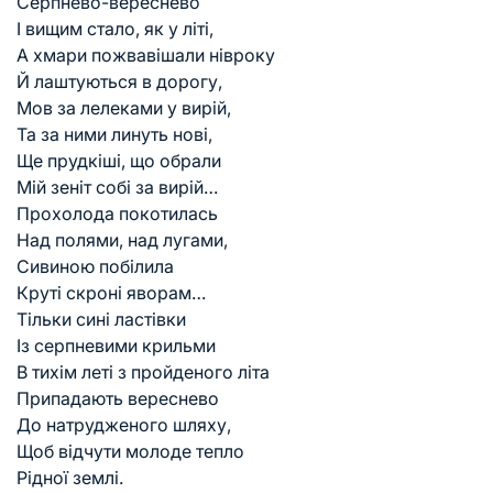
Серпнево-вереснево
І вищим стало, як у літі,
А хмари пожвавішали нівроку
Й лаштуються в дорогу,
Мов за лелеками у вирій,
Та за ними линуть нові,
Ще прудкіші, що обрали
Мій зеніт собі за вирій…
Прохолода покотилась
Над полями, над лугами,
Сивиною побілила
Круті скроні яворам…
Тільки сині ластівки
Із серпневими крильми
В тихім леті з пройденого літа
Припадають вереснево
До натрудженого шляху,
Щоб відчути молоде тепло
Рідної землі.