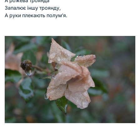
А рожева троянда
Запалює іншу троянду,
А руки плекають полум’я.