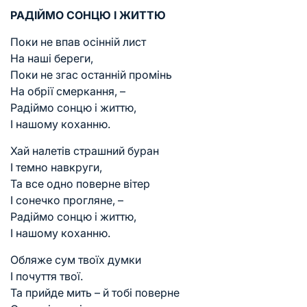
РАДІЙМО СОНЦЮ І ЖИТТЮ
Поки не впав осінній лист
На наші береги,
Поки не згас останній промінь
На обрії смеркання, –
Радіймо сонцю і життю,
І нашому коханню.
Хай налетів страшний буран
І темно навкруги,
Та все одно поверне вітер
І сонечко прогляне, –
Радіймо сонцю і життю,
І нашому коханню.
Обляже сум твоїх думки
І почуття твої.
Та прийде мить – й тобі поверне