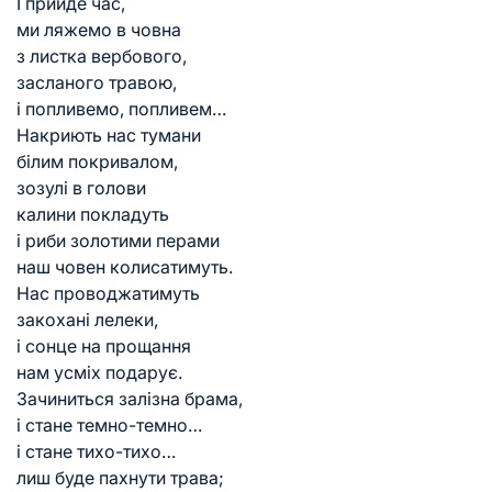
І прийде час,
ми ляжемо в човна
з листка вербового,
засланого травою,
і попливемо, попливем…
Накриють нас тумани
білим покривалом,
зозулі в голови
калини покладуть
і риби золотими перами
наш човен колисатимуть.
Нас проводжатимуть
закохані лелеки,
і сонце на прощання
нам усміх подарує.
Зачиниться залізна брама,
і стане темно-темно…
і стане тихо-тихо…
лиш буде пахнути трава;