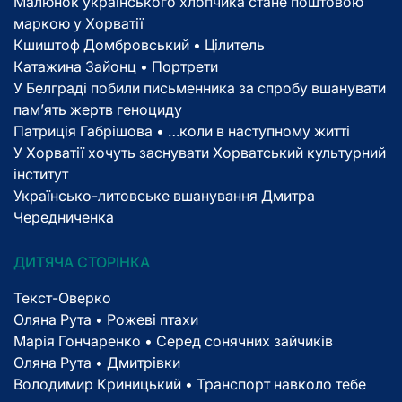
Малюнок українського хлопчика стане поштовою
маркою у Хорватії
Кшиштоф Домбровський • Цілитель
Катажина Зайонц • Портрети
У Белграді побили письменника за спробу вшанувати
пам’ять жертв геноциду
Патриція Габрішова • …коли в наступному житті
У Хорватії хочуть заснувати Хорватський культурний
інститут
Українсько-литовське вшанування Дмитра
Чередниченка
ДИТЯЧА СТОРІНКА
Текст-Оверко
Оляна Рута • Рожеві птахи
Марія Гончаренко • Серед сонячних зайчиків
Оляна Рута • Дмитрівки
Володимир Криницький • Транспорт навколо тебе