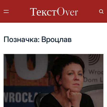
Перейти
ТекстOver
до
вмісту
Позначка:
Вроцлав