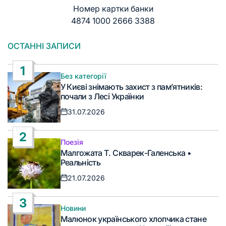
Номер картки банки
4874 1000 2666 3388
ОСТАННІ ЗАПИСИ
1
Без категорії
Опублікувати
У Києві знімають захист з пам’ятників:
у
почали з Лесі Українки
31.07.2026
Дата
запису
2
Поезія
Опублікувати
Малгожата Т. Скварек-Галенська •
у
Реальність
21.07.2026
Дата
запису
3
Новини
Опублікувати
Малюнок українського хлопчика стане
у