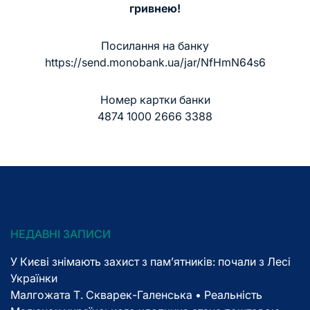
гривнею!
Посилання на банку
https://send.monobank.ua/jar/NfHmN64s6
Номер картки банки
4874 1000 2666 3388
НЕДАВНІ ЗАПИСИ
У Києві знімають захист з пам’ятників: почали з Лесі
Українки
Малгожата Т. Скварек-Галенська • Реальність