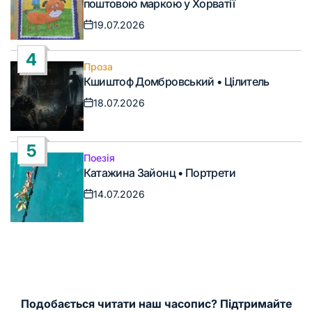
поштовою маркою у Хорватії
19.07.2026
Дата
запису
4
Проза
Опублікувати
Кшиштоф Домбровський • Цілитель
у
18.07.2026
Дата
запису
5
Поезія
Опублікувати
Катажина Зайонц • Портрети
у
14.07.2026
Дата
запису
Подобається читати наш часопис? Підтримайте