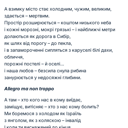
А взимку місто стає холодним, чужим, великим,
здається – мертвим.
Простір розширюється – коштом низького неба
і кожні морозні, мокрі грязькі – і найближчі метри
долаються як дорога в Сибір,
як шлях від порогу – до пекла,
і в запамороченні сипляться з каруселі білі дахи,
обличчя,
порожні постелі – й оселі…
і наша любов – безсила снула рибина
занурюється у недосяжні глибини.
Allegro ma non troppo
А там – хто кого нас в кому виїдає,
заміщує, витісняє – хто з нас кому болить?
Ми боремося з холодом як Ізраїль
з янголом, як з коляскою – інвалід
І коли ти виснажений до кінця