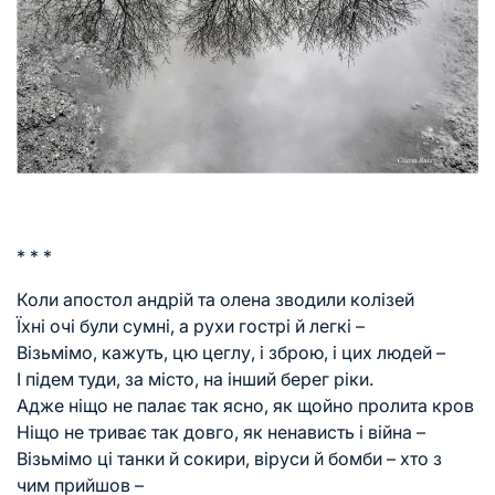
* * *
Коли апостол андрій та олена зводили колізей
Їхні очі були сумні, а рухи гострі й легкі –
Візьмімо, кажуть, цю цеглу, і зброю, і цих людей –
І підем туди, за місто, на інший берег ріки.
Адже ніщо не палає так ясно, як щойно пролита кров
Ніщо не триває так довго, як ненависть і війна –
Візьмімо ці танки й сокири, віруси й бомби – хто з
чим прийшов –