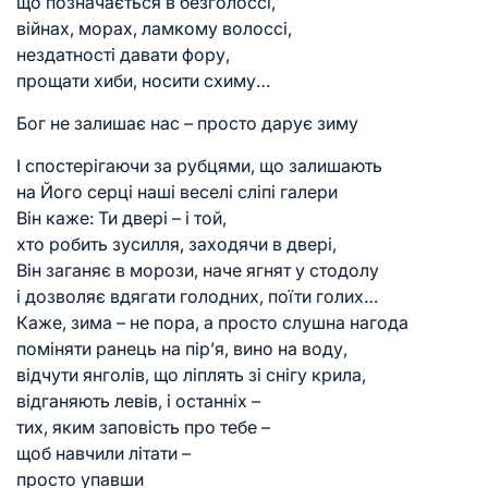
що позначається в безголоссі,
війнах, морах, ламкому волоссі,
нездатності давати фору,
прощати хиби, носити схиму…
Бог не залишає нас – просто дарує зиму
І спостерігаючи за рубцями, що залишають
на Його серці наші веселі сліпі галери
Він каже: Ти двері – і той,
хто робить зусилля, заходячи в двері,
Він заганяє в морози, наче ягнят у стодолу
і дозволяє вдягати голодних, поїти голих…
Каже, зима – не пора, а просто слушна нагода
поміняти ранець на пір’я, вино на воду,
відчути янголів, що ліплять зі снігу крила,
відганяють левів, і останніх –
тих, яким заповість про тебе –
щоб навчили літати –
просто упавши