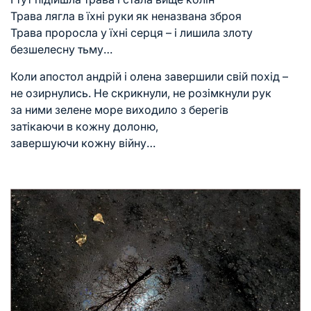
Трава лягла в їхні руки як неназвана зброя
Трава проросла у їхні серця – і лишила злоту
безшелесну тьму…
Коли апостол андрій і олена завершили свій похід –
не озирнулись. Не скрикнули, не розімкнули рук
за ними зелене море виходило з берегів
затікаючи в кожну долоню,
завершуючи кожну війну…