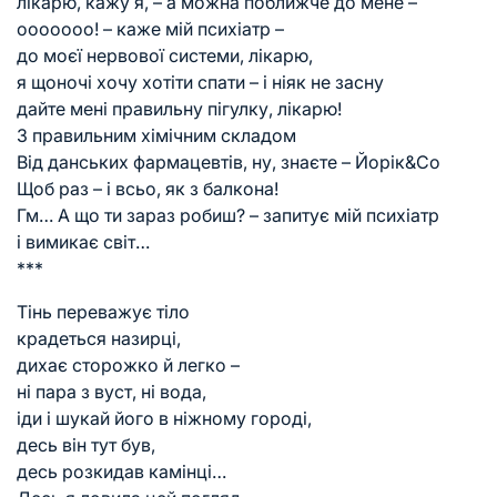
лікарю, кажу я, – а можна поближче до мене –
ооооооо! – каже мій психіатр –
до моєї нервової системи, лікарю,
я щоночі хочу хотіти спати – і ніяк не засну
дайте мені правильну пігулку, лікарю!
З правильним хімічним складом
Від данських фармацевтів, ну, знаєте – Йорік&Co
Щоб раз – і всьо, як з балкона!
Гм… А що ти зараз робиш? – запитує мій психіатр
і вимикає світ…
***
Тінь переважує тіло
крадеться назирці,
дихає сторожко й легко –
ні пара з вуст, ні вода,
іди і шукай його в ніжному городі,
десь він тут був,
десь розкидав камінці…