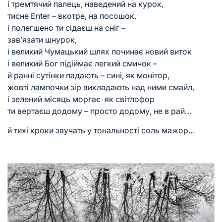
і тремтячий палець, наведений на курок,
тисне Еnter – вкотре, на посошок.
і полегшено ти сідаєш на сніг –
зав’язати шнурок,
і великий Чумацький шлях починає новий виток
і великий Бог підіймає легкий смичок –
й ранні сутінки падають – сині, як монітор,
жовті лампочки зір викладають над ними смайл,
і зелений місяць моргає як світлофор
ти вертаєш додому – просто додому, не в рай…
й тихі кроки звучать у тональності соль мажор…