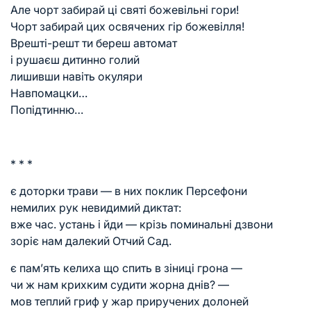
Але чорт забирай ці святі божевільні гори!
Чорт забирай цих освячених гір божевілля!
Врешті-решт ти береш автомат
і рушаєш дитинно голий
лишивши навіть окуляри
Навпомацки…
Попідтинню…
* * *
є доторки трави — в них поклик Персефони
немилих рук невидимий диктат:
вже час. устань і йди — крізь поминальні дзвони
зоріє нам далекий Отчий Сад.
є пам’ять келиха що спить в зіниці грона —
чи ж нам крихким судити жорна днів? —
мов теплий гриф у жар приручених долоней