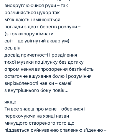
виокруглюючися рухи – так
розчиняється цукор так
м’якшають і змінюються
погляди з двох берегів розлуки –
(з точки зору кімнати
світ – це увігнутий акваріум)
ось він –
досвід причетності і розділення
тихої музики поцілунку без дотику
опромінення випрозорення безтінність
остаточне вщухання болю і розуміння
вирізьбленості навіки – камеї
з внутрішнього боку повік…
якщо
Ти все знаєш про мене – обернися і
перекочуючи на язиці назви
минущого створеного того що
піддається руйнуванню спаленню з’їденню –