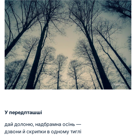
У передпташші
дай долоню, надбрамна осінь —
дзвони й скрипки в одному тиглі