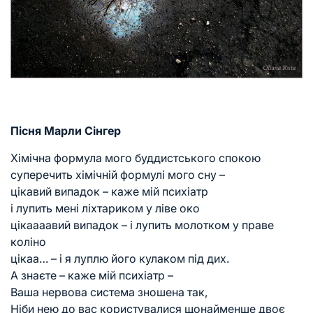
Пісня Марли Сінгер
Хімічна формула мого буддистського спокою
суперечить хімічній формулі мого сну –
цікавий випадок – каже мій психіатр
і лупить мені ліхтариком у ліве око
цікаааавий випадок – і лупить молотком у праве
коліно
цікаа… – і я луплю його кулаком під дих.
А знаєте – каже мій психіатр –
Ваша нервова система зношена так,
Ніби нею до вас користувалися щонайменше двоє