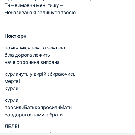
Ти – вимовчи мені тишу –
Неназивана я залишуся твоєю…
Ноктюрн
поміж місяцем та землею
біла дорога лежить
наче сорочина випрана
курличуть у вирій збираючись
мертві
курли
курли
просилиБатькопросилиМати
Васдорогознамизабрати
ЛЕЛЕ!
а їй рукавцята позв’язувано