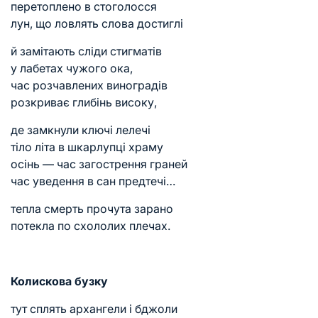
перетоплено в стоголосся
лун, що ловлять слова достиглі
й замітають сліди стигматів
у лабетах чужого ока,
час розчавлених виноградів
розкриває глибінь високу,
де замкнули ключі лелечі
тіло літа в шкарлупці храму
осінь — час загострення граней
час уведення в сан предтечі…
тепла смерть прочута зарано
потекла по схололих плечах.
Колискова бузку
тут сплять архангели і бджоли