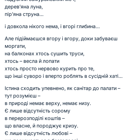
дерев’яна луна,
пір’яна струна…
і довкола нікого нема, і вгорі глибина…
Але підіймаєшся вгору і вгору, доки забуваєш
моргати,
на балконах хтось сушить труси,
хтось – весла й лопати
хтось просто нервово курить про те,
що інші суворо і вперто роблять в сусідній хаті…
Істина сходить упевнено, як санітар до палати –
тут розумієш –
в природі немає верху, немає низу.
Є лише відсутність сорому
в перерозподілі коштів –
що власне, й породжує кризу.
Є лише відсутність любові –