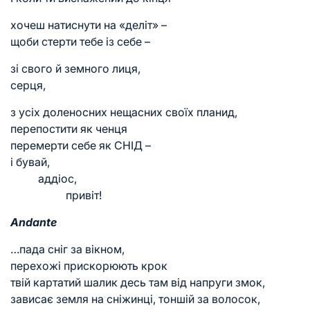
хочеш натиснути на «деліт» –
щоби стерти тебе із себе –
зі свого й земного лиця,
серця,
з усіх доленосних нещасних своїх планид,
перепостити як ченця
перемерти себе як СНІД –
і бувай,
аддіос,
привіт!
Andante
…пада сніг за вікном,
перехожі прискорюють крок
твій картатий шалик десь там від напруги змок,
зависає земля на сніжинці, тоншій за волосок,