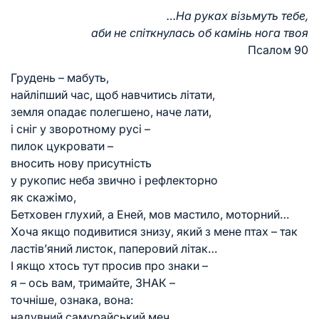
…На руках візьмуть тебе,
аби не спіткнулась об камінь нога твоя
Псалом 90
Грудень – мабуть,
найліпший час, щоб навчитись літати,
земля опадає полегшено, наче лати,
і сніг у зворотному русі –
пилок цукровати –
вносить нову присутність
у рукопис неба звично і рефлекторно
як скажімо,
Бетховен глухий, а Еней, мов мастило, моторний…
Хоча якщо подивитися знизу, який з мене птах – так
ластів’яний листок, паперовий літак…
І якщо хтось тут просив про знаки –
я – ось вам, тримайте, ЗНАК –
точніше, ознака, вона:
надувний самурайський меч,