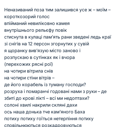
Неназиваний поза тим залишився усе ж – моїм –
короткозорий голос
впійманий невиліковно камея
внутрішнього рельєфу повік
стиснута в кулаці пам’ять рани зведені ледь краї
зі снігів на 12 персон згорнутих у сувій
я щоранку вив’язую місто заново і
розпускаю в сутінках як і вчора
(перехожих рясні рої)
на чотири вітрила снів
на чотири стіни вітрів –
де його корабель із туману господи?
розруха і помаранчі годовані нами з руки – де
збиті до крові лікті – всі ми недоптахи?
солоні хвилі накрили скляні дахи
ось наша донька тче кам’яного Баха
потиху потиху гоїться нетерпіння потиху
сповільнюються розкадровуються