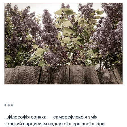
* * *
…філософія соняха — саморефлексія змія
золотий нарцисизм надсухої шершавої шкіри