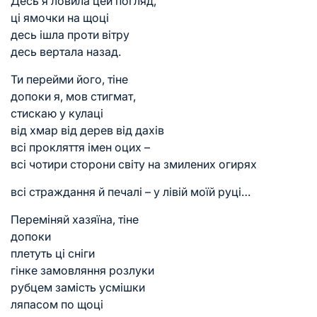
Десь я ловила цей погляд,
ці ямочки на щоці
десь ішла проти вітру
десь вертала назад.
Ти перейми його, тіне
допоки я, мов стигмат,
стискаю у кулаці
від хмар від дерев від дахів
всі прокляття імен оцих –
всі чотири сторони світу на змилених огирях
всі страждання й печалі – у лівій моїй руці…
Переміняй хазяїна, тіне
допоки
плетуть ці сніги
гінке замовляння розлуки
рубцем замість усмішки
ляпасом по щоці