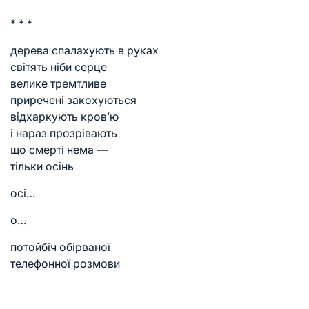
* * *
дерева спалахують в руках
світять ніби серце
велике тремтливе
приречені закохуються
відхаркують кров’ю
і нараз прозрівають
що смерті нема —
тільки осінь
осі…
о…
потойбіч обірваної
телефонної розмови