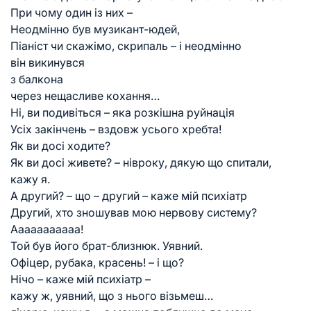
При чому один із них –
Неодмінно був музикант-юдей,
Піаніст чи скажімо, скрипаль – і неодмінно
він викинувся
з балкона
через нещасливе кохання…
Ні, ви подивіться – яка розкішна руйнація
Усіх закінчень – вздовж усього хребта!
Як ви досі ходите?
Як ви досі живете? – нівроку, дякую що спитали,
кажу я.
А другий? – що – другий – каже мій психіатр
Другий, хто зношував мою нервову систему?
Ааааааааааа!
Той був його брат-близнюк. Уявний.
Офіцер, рубака, красень! – і що?
Нічо – каже мій психіатр –
кажу ж, уявний, що з нього візьмеш…