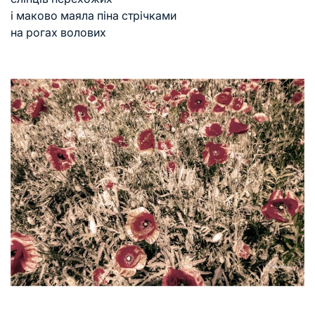
і маково маяла піна стрічками
на рогах волових