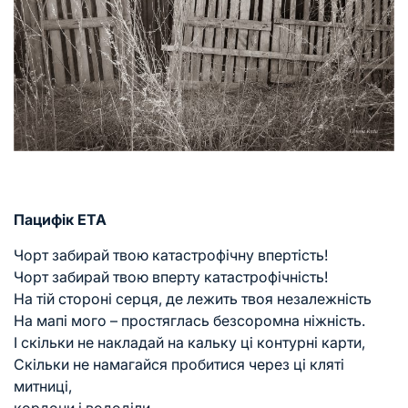
Пацифік ЕТА
Чорт забирай твою катастрофічну впертість!
Чорт забирай твою вперту катастрофічність!
На тій стороні серця, де лежить твоя незалежність
На мапі мого – простяглась безсоромна ніжність.
І скільки не накладай на кальку ці контурні карти,
Скільки не намагайся пробитися через ці кляті
митниці,
кордони і вододіли