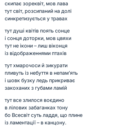
скипає зореквіт, мов лава
тут світ, розсипаний на долі
синкретизується у травах
тут душі квітів поять сонце
і сонця доторки, мов цвяхи
тут не ікони – лиш віконця
із відображеннями птахів
тут хмарочоси й зикурати
пливуть із небуття в непам’ять
і шовк бузку ледь прикриває
закоханих з губами ламій
тут все злилося воєдино
в лілових забаганках тону
бо Всесвіт суть ладдя, що плине
із ламентації – в канцону.