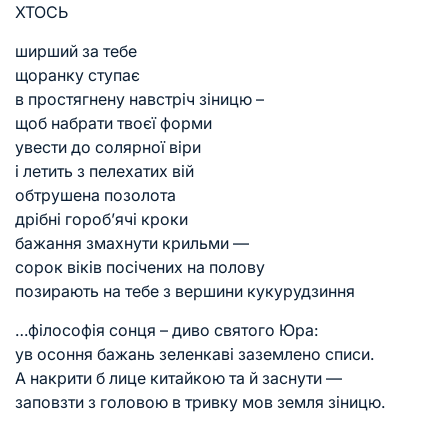
ХТОСЬ
ширший за тебе
щоранку ступає
в простягнену навстріч зіницю –
щоб набрати твоєї форми
увести до солярної віри
і летить з пелехатих вій
обтрушена позолота
дрібні гороб’ячі кроки
бажання змахнути крильми —
сорок віків посічених на полову
позирають на тебе з вершини кукурудзиння
…філософія сонця – диво святого Юра:
ув осоння бажань зеленкаві заземлено списи.
А накрити б лице китайкою та й заснути —
заповзти з головою в тривку мов земля зіницю.