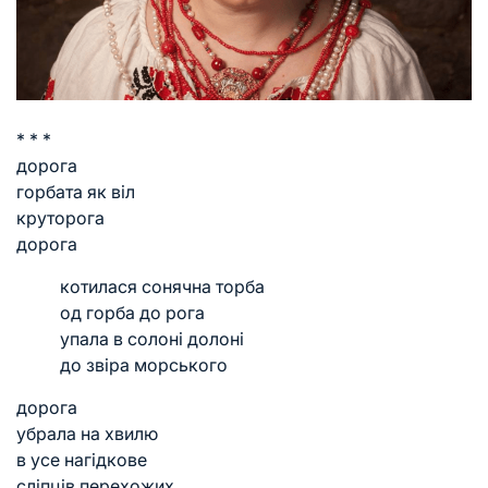
* * *
дорога
горбата як віл
круторога
дорога
котилася сонячна торба
од горба до рога
упала в солоні долоні
до звіра морського
дорога
убрала на хвилю
в усе нагідкове
сліпців перехожих