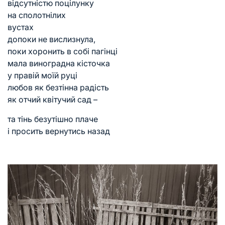
відсутністю поцілунку
на сполотнілих
вустах
допоки не вислизнула,
поки хоронить в собі пагінці
мала виноградна кісточка
у правій моїй руці
любов як безтінна радість
як отчий квітучий сад –
та тінь безутішно плаче
і просить вернутись назад