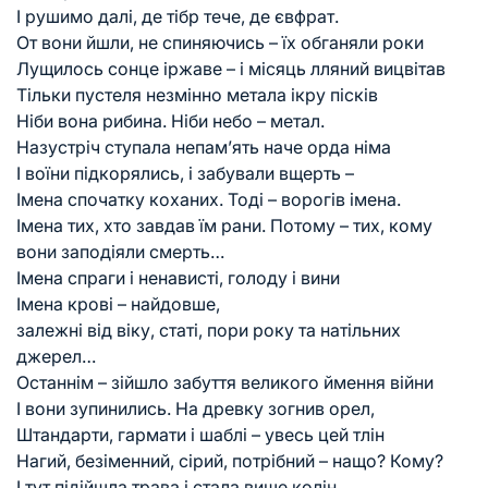
І рушимо далі, де тібр тече, де євфрат.
От вони йшли, не спиняючись – їх обганяли роки
Лущилось сонце іржаве – і місяць лляний вицвітав
Тільки пустеля незмінно метала ікру пісків
Ніби вона рибина. Ніби небо – метал.
Назустріч ступала непам’ять наче орда німа
І воїни підкорялись, і забували вщерть –
Імена спочатку коханих. Тоді – ворогів імена.
Імена тих, хто завдав їм рани. Потому – тих, кому
вони заподіяли смерть…
Імена спраги і ненависті, голоду і вини
Імена крові – найдовше,
залежні від віку, статі, пори року та натільних
джерел…
Останнім – зійшло забуття великого ймення війни
І вони зупинились. На древку зогнив орел,
Штандарти, гармати і шаблі – увесь цей тлін
Нагий, безіменний, сірий, потрібний – нащо? Кому?
І тут підійшла трава і стала вище колін