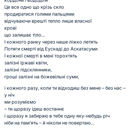
Це все одно що крізь скло
продиратися голими пальцями
відчуваючи врешті тепло лише власної
крові
що залишає тіло…
І кожного ранку через наше ліжко летять
Потяги смерті від Еускаді до Аскатасуми
І кожної смерті в мені торохтять
залізні іржаві квіти,
залізні підсклянники,
гроші залізні на божевільні суми,
і кожного разу, коли ти відходиш без мене – без нас –
у ніч
ми розуміємо
– ти щоразу ідеш востаннє
і щоразу я забираю в тебе одну яку-небудь річ
ніби на пам’ять – й ніколи не повертаю…