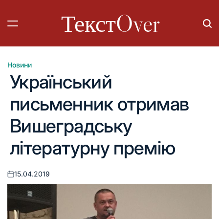
Перейти
ТекстOver
до
вмісту
Новини
Опублікувати
Український
у
письменник отримав
Вишеградську
літературну премію
15.04.2019
Оприлюднено