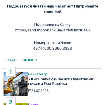
Подобається читати наш часопис? Підтримайте
гривнею!
Посилання на банку
https://send.monobank.ua/jar/NfHmN64s6
Номер картки банки
4874 1000 2666 3388
ОСТАННІ ЗАПИСИ
1
Без категорії
Опублікувати
У Києві знімають захист з пам’ятників:
у
почали з Лесі Українки
31.07.2026
Дата
запису
2
Поезія