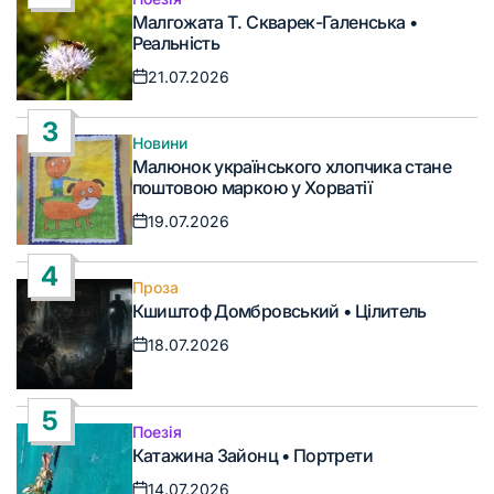
Опублікувати
Малгожата Т. Скварек-Галенська •
у
Реальність
21.07.2026
Дата
запису
3
Новини
Опублікувати
Малюнок українського хлопчика стане
у
поштовою маркою у Хорватії
19.07.2026
Дата
запису
4
Проза
Опублікувати
Кшиштоф Домбровський • Цілитель
у
18.07.2026
Дата
запису
5
Поезія
Опублікувати
Катажина Зайонц • Портрети
у
14.07.2026