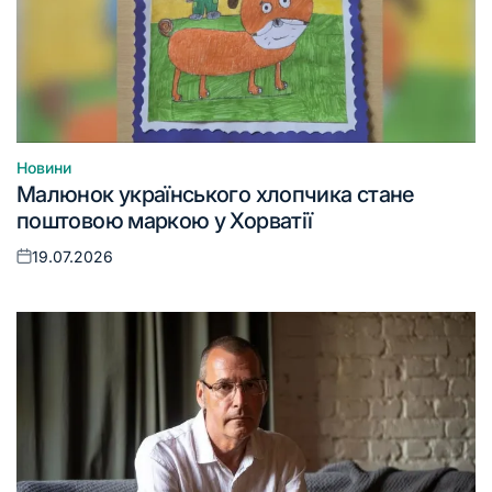
Новини
Опублікувати
Малюнок українського хлопчика стане
у
поштовою маркою у Хорватії
19.07.2026
Оприлюднено