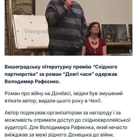
Вишеградську літературну премію “Східного
партнерства” за роман “Довгі часи” одержав
Володимир Рафєєнко.
Роман про війну на Донбасі, звідки був змушений
втікати автор, видали цього року в Чехії.
Автор подякував організаторам за нагороду і за
можливість отримати доступ до східноєвропейської
аудиторії. Для Володимира Рафеєнка, який нечасто
виїжджав за межі рідного Донецька до війни,