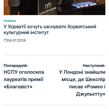
Новини
Опублікувати
У Хорватії хочуть заснувати Хорватський
у
культурний інститут
04.07.2026
Оприлюднено
Навігація
Попередній:
Наступний:
записів
НСПУ оголосила
У Лондоні знайшли
лауреатів премії
місце, де Шекспір
«Благовіст»
писав «Ромео і
Джульєтту»