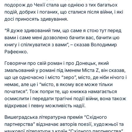
подорож до Чехії стала ще однією з тих багатьох
подій, добрих і поганих, що сталися після війни, і які
досі приносять здивування.
“Я дуже здивований тим, що саме я стою тут перед
вами і саме мені дозволено бачити вас, бачити цю
книгу і спілкуватися з вами”, – сказав Володимир
Рафеєнко.
Говорячи про свій роман і про Донецьк, який
змальований у романі під іменем Міста Z, він сказав,
що це одночасно і місто “зеро”, місто, де ніби нічого і
немає, але це і “місто, в якому все може тільки
початися”. Тож попри те, що книжка намагається
осмислити і передати трагічні події війни, вона також
відкриває і певну можливість надії.
Вишеградська літературна премія “Східного
партнерства” відзначає авторів поезії, художньої та
наукової літератури з країн “Східного партнерства”