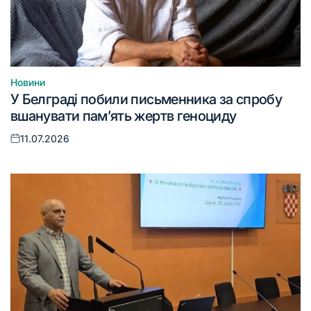
Новини
Опублікувати
У Белграді побили письменника за спробу
у
вшанувати пам’ять жертв геноциду
11.07.2026
Оприлюднено