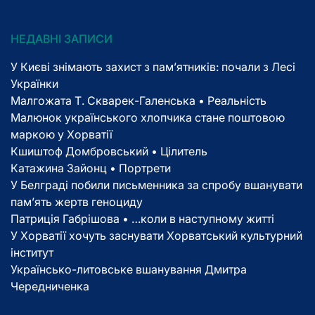
НЕДАВНІ ЗАПИСИ
У Києві знімають захист з пам’ятників: почали з Лесі
Українки
Малгожата Т. Скварек-Галенська • Реальність
Малюнок українського хлопчика стане поштовою
маркою у Хорватії
Кшиштоф Домбровський • Цілитель
Катажина Зайонц • Портрети
У Белграді побили письменника за спробу вшанувати
пам’ять жертв геноциду
Патриція Габрішова • …коли в наступному житті
У Хорватії хочуть заснувати Хорватський культурний
інститут
Українсько-литовське вшанування Дмитра
Чередниченка