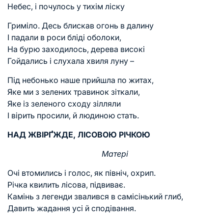
Небес, і почулось у тихім ліску
Гриміло. Десь блискав огонь в далину
І падали в роси бліді оболоки,
На бурю заходилось, дерева високі
Гойдались і слухала хвиля луну –
Під небонько наше прийшла по житах,
Яке ми з зелених травинок зіткали,
Яке із зеленого сходу зілляли
І вірить просили, й людиною стать.
НАД ЖВІРҐЖДЕ, ЛІСОВОЮ РІЧКОЮ
Матері
Очі втомились і голос, як північ, охрип.
Річка квилить лісова, підвиває.
Камінь з легенди звалився в самісінький глиб,
Давить жадання усі й сподівання.