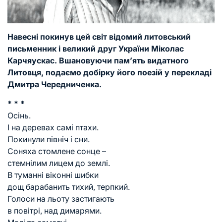
Навесні покинув цей світ відомий литовський
письменник і великий друг України
Міколас
Карчяускас
. Вшановуючи пам’ять видатного
Литовця, подаємо добірку його поезій у перекладі
Дмитра Чередниченка.
* * *
Осінь.
І на деревах самі птахи.
Покинули північ і сни.
Соняха стомлене сонце –
стемнілим лицем до землі.
В туманні віконні шибки
дощ барабанить тихий, терпкий.
Голоси на льоту застигають
в повітрі, над димарями.