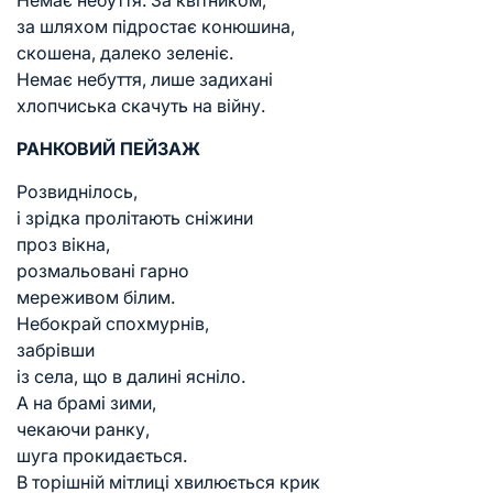
Немає небуття. За квітником,
за шляхом підростає конюшина,
скошена, далеко зеленіє.
Немає небуття, лише задихані
хлопчиська скачуть на війну.
РАНКОВИЙ ПЕЙЗАЖ
Розвиднілось,
і зрідка пролітають сніжини
проз вікна,
розмальовані гарно
мереживом білим.
Небокрай спохмурнів,
забрівши
із села, що в далині ясніло.
А на брамі зими,
чекаючи ранку,
шуга прокидається.
В торішній мітлиці хвилюється крик