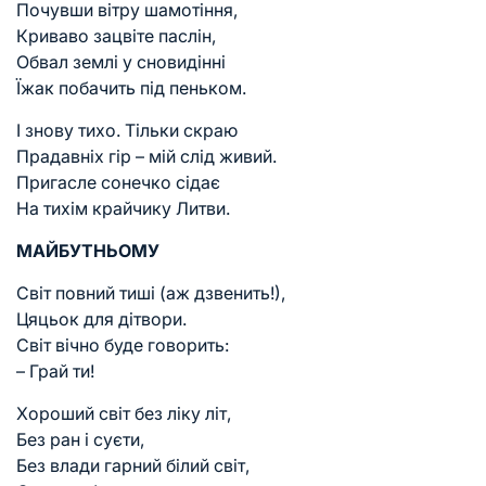
Почувши вітру шамотіння,
Криваво зацвіте паслін,
Обвал землі у сновидінні
Їжак побачить під пеньком.
І знову тихо. Тільки скраю
Прадавніх гір – мій слід живий.
Пригасле сонечко сідає
На тихім крайчику Литви.
МАЙБУТНЬОМУ
Світ повний тиші (аж дзвенить!),
Цяцьок для дітвори.
Світ вічно буде говорить:
– Грай ти!
Хороший світ без ліку літ,
Без ран і суєти,
Без влади гарний білий світ,