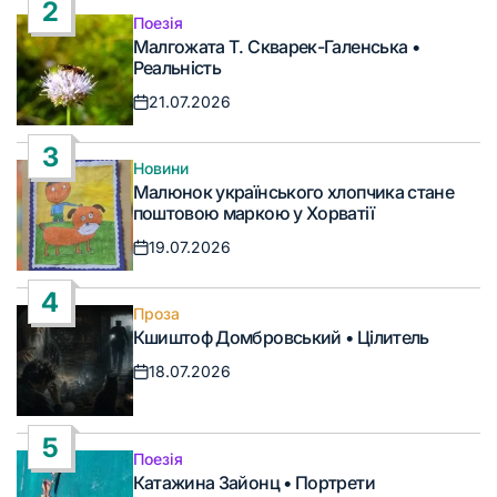
2
Поезія
Опублікувати
Малгожата Т. Скварек-Галенська •
у
Реальність
21.07.2026
Дата
запису
3
Новини
Опублікувати
Малюнок українського хлопчика стане
у
поштовою маркою у Хорватії
19.07.2026
Дата
запису
4
Проза
Опублікувати
Кшиштоф Домбровський • Цілитель
у
18.07.2026
Дата
запису
5
Поезія
Опублікувати
Катажина Зайонц • Портрети
у