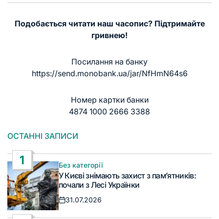
Подобається читати наш часопис? Підтримайте
гривнею!
Посилання на банку
https://send.monobank.ua/jar/NfHmN64s6
Номер картки банки
4874 1000 2666 3388
ОСТАННІ ЗАПИСИ
1
Без категорії
Опублікувати
У Києві знімають захист з пам’ятників:
у
почали з Лесі Українки
31.07.2026
Дата
запису