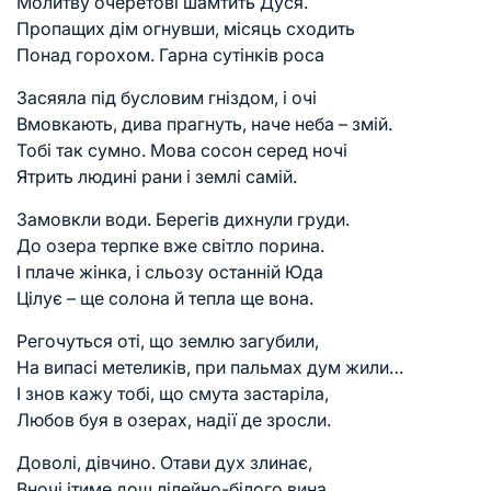
Молитву очеретові шамтить Дуся.
Пропащих дім огнувши, місяць сходить
Понад горохом. Гарна сутінків роса
Засяяла під бусловим гніздом, і очі
Вмовкають, дива прагнуть, наче неба – змій.
Тобі так сумно. Мова сосон серед ночі
Ятрить людині рани і землі самій.
Замовкли води. Берегів дихнули груди.
До озера терпке вже світло порина.
І плаче жінка, і сльозу останній Юда
Цілує – ще солона й тепла ще вона.
Регочуться оті, що землю загубили,
На випасі метеликів, при пальмах дум жили…
І знов кажу тобі, що смута застаріла,
Любов буя в озерах, надії де зросли.
Доволі, дівчино. Отави дух злинає,
Вночі ітиме дощ лілейно-білого вина,