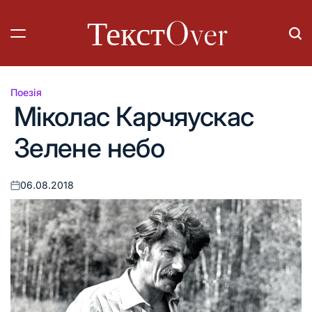
Перейти
ТекстOver
до
вмісту
Поезія
Опублікувати
Міколас Карчяускас
у
Зелене небо
06.08.2018
Оприлюднено