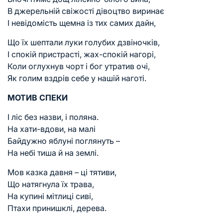
В джерельній свіжості дівоцтво виринає
І невідомість щемна із тих самих дайн,
Що їх шептали луки голубих дзвіночків,
І спокій пристрасті, жах-спокій нагорі,
Коли оглухнув чорт і бог утратив очі,
Як голим вздрів себе у нашій наготі.
МОТИВ СПЕКИ
І ліс без назви, і поляна.
На хати-вдови, на малі
Байдужно яблуні поглянуть –
На небі тиша й на землі.
Мов казка давня – ці тятиви,
Що натягнула їх трава,
На купині мітлиці сиві,
Птахи принишклі, дерева.