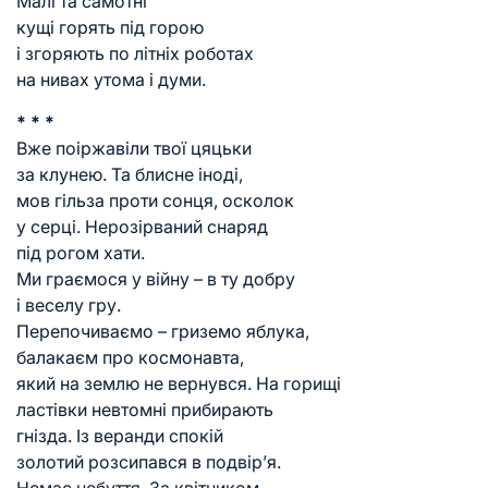
Малі та самотні
кущі горять під горою
і згоряють по літніх роботах
на нивах утома і думи.
* * *
Вже поіржавіли твої цяцьки
за клунею. Та блисне іноді,
мов гільза проти сонця, осколок
у серці. Нерозірваний снаряд
під рогом хати.
Ми граємося у війну – в ту добру
і веселу гру.
Перепочиваємо – гриземо яблука,
балакаєм про космонавта,
який на землю не вернувся. На горищі
ластівки невтомні прибирають
гнізда. Із веранди спокій
золотий розсипався в подвір’я.