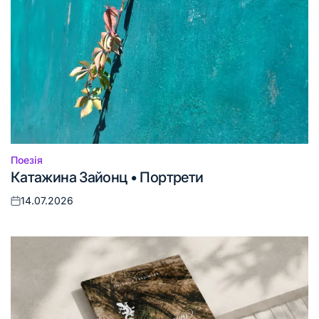
Поезія
Опублікувати
Катажина Зайонц • Портрети
у
14.07.2026
Оприлюднено