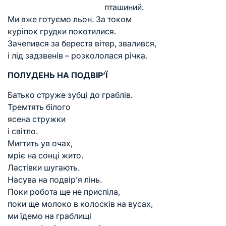
пташиний.
Ми вже готуємо льон. За током
куріпок грудки покотилися.
Зачепився за береста вітер, звалився,
і лід задзвенів – розкололася річка.
ПОЛУДЕНЬ НА ПОДВІР’Ї
Батько струже зубці до граблів.
Тремтять білого
ясена стружки
і світло.
Мигтить ув очах,
мріє на сонці жито.
Ластівки шугають.
Насува на подвір’я лінь.
Поки робота ще не приспіла,
поки ще молоко в колосків на вусах,
ми їдемо на граблищі