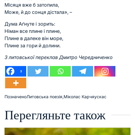
Місяця вже б затопила,
Може, й до сонця дістала», –
Дума Аґнуте і зорить:
Німан все плине і плине,
Плине в далеке він море,
Плине за гори й долини.
З литовської переклав Дмитро Чередниченко
3
Позначено
Литовська поезія
,
Міколас Карчяускас
Перегляньте також