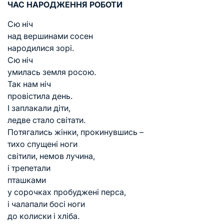
ЧАС НАРОДЖЕННЯ РОБОТИ
Сю ніч
над вершинами сосен
народилися зорі.
Сю ніч
умилась земля росою.
Так нам ніч
провістила день.
І заплакали діти,
ледве стало світати.
Потягались жінки, прокинувшись –
тихо спущені ноги
світили, немов лучина,
і трепетали
пташками
у сорочках пробуджені перса,
і чалапали босі ноги
до колиски і хліба.