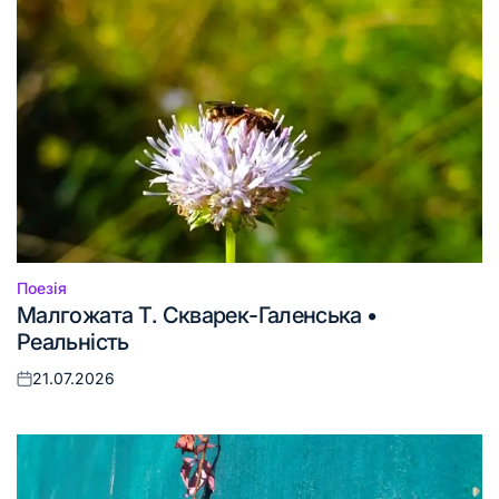
Поезія
Опублікувати
Малгожата Т. Скварек-Галенська •
у
Реальність
21.07.2026
Оприлюднено