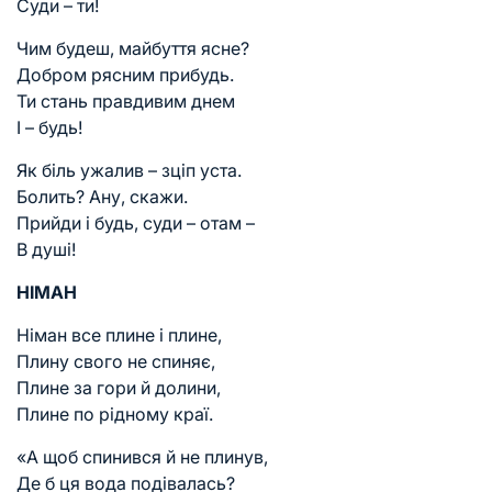
Суди – ти!
Чим будеш, майбуття ясне?
Добром рясним прибудь.
Ти стань правдивим днем
І – будь!
Як біль ужалив – зціп уста.
Болить? Ану, скажи.
Прийди і будь, суди – отам –
В душі!
НІМАН
Німан все плине і плине,
Плину свого не спиняє,
Плине за гори й долини,
Плине по рідному краї.
«А щоб спинився й не плинув,
Де б ця вода подівалась?