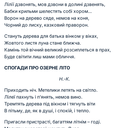
Лілії дзвонять, мов дзвони в долині дзвенять,
Бабки крильми шелестять собі хором…
Ворон на дерево сяде, немов на коня,
Чорний до лиску, казковий праворон.
Стануть дерева для батька вінком у віках,
Жовтого листя луна стане ближча.
Камінь той вічний великий розсиплеться в прах,
Буде світити лиш мами обличчя.
СПОГАДИ ПРО ОЗЕРНЕ ЛІТО
Н.-К.
Приходить ніч. Метелики летять на світло.
Лілеї пахнуть і п’янять, немов вино.
Тремтять дерева під вікном і тягнуть віти
В пітьму, де, як в душі, і спокій, і тепло.
Пригасли пристрасті, багаттям літнім – годі.