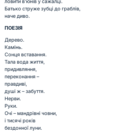
ловити в’юнів у сажалці.
Батько струже зубці до граблів,
наче диво.
ПОЕЗІЯ
Дерево.
Камінь.
Сонця вставання.
Тала вода життя,
придивляння,
переконання –
правдиві,
душі ж – забуття.
Нерви.
Руки.
Очі – мандрівні човни,
і тисячі років
бездонної луни.