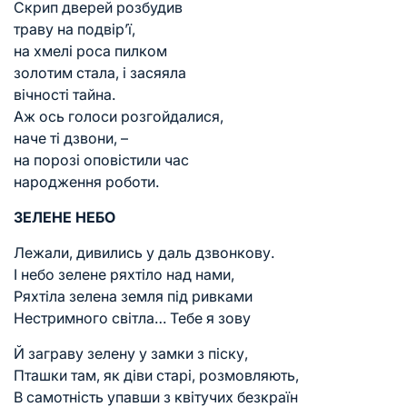
Скрип дверей розбудив
траву на подвір’ї,
на хмелі роса пилком
золотим стала, і засяяла
вічності тайна.
Аж ось голоси розгойдалися,
наче ті дзвони, –
на порозі оповістили час
народження роботи.
ЗЕЛЕНЕ НЕБО
Лежали, дивились у даль дзвонкову.
І небо зелене ряхтіло над нами,
Ряхтіла зелена земля під ривками
Нестримного світла… Тебе я зову
Й заграву зелену у замки з піску,
Пташки там, як діви старі, розмовляють,
В самотність упавши з квітучих безкраїн