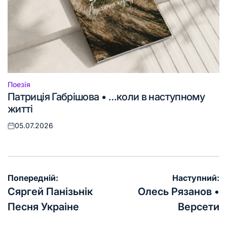
Поезія
Опублікувати
Патриція Габрішова • …коли в наступному
у
житті
05.07.2026
Оприлюднено
Навігація
Попередній:
Наступний:
записів
Сяргей Панізьнік
Олесь Рязанов •
Песня Украіне
Версети