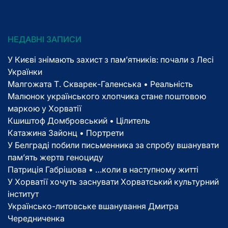
НЕДАВНІ ЗАПИСИ
У Києві знімають захист з пам’ятників: почали з Лесі
Українки
Малгожата Т. Скварек-Галенська • Реальність
Малюнок українського хлопчика стане поштовою
маркою у Хорватії
Кшиштоф Домбровський • Цілитель
Катажина Зайонц • Портрети
У Белграді побили письменника за спробу вшанувати
пам’ять жертв геноциду
Патриція Габрішова • …коли в наступному житті
У Хорватії хочуть заснувати Хорватський культурний
інститут
Українсько-литовське вшанування Дмитра
Чередниченка