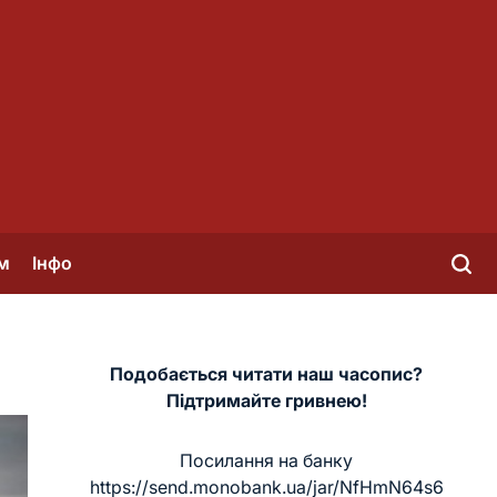
м
Інфо
Подобається читати наш часопис?
Підтримайте гривнею!
Посилання на банку
https://send.monobank.ua/jar/NfHmN64s6