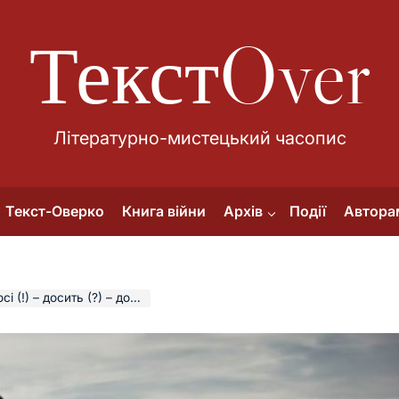
ТекстOver
Літературно-мистецький часопис
Текст-Оверко
Книга війни
Архів
Події
Автора
– досить (?) – досвід (…)