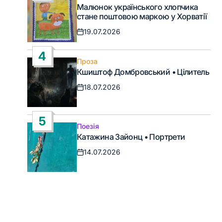
Опублікувати
Малюнок українського хлопчика
у
стане поштовою маркою у Хорватії
19.07.2026
Дата
запису
4
Проза
Опублікувати
Кшиштоф Домбровський • Цілитель
у
18.07.2026
Дата
запису
5
Поезія
Опублікувати
Катажина Зайонц • Портрети
у
14.07.2026
Дата
запису