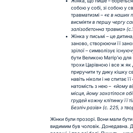
Жінка, що пише – бореться
собою у собі, зі собою у 
травматизмі –
«є в наших п
висміяти в першу чергу са
залізобетонна травма» (с.
Жінка у письмі – це дитина
заново, створюючи її занов
зрілої – символізує існуюч
бути Великою Матір’ю для
трохи Царівною і все ж я
приручити ту дику кішку с
навіть ніколи і не спитає її
натомість з нею
–
«йому ві
місця, йому захотілося обі
грудей кожну клітинку її ті
Безліч разів» (с. 225, з тв
Жінки були прозорі. Вони мали бути 
видимим був чоловік. Донедавна. До