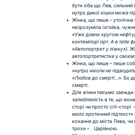
бути хіба що Лев, сильний 
нутро дикої кішки може пі
Жінка, що пише – утопічна 
незрозуміла ізгойка, чужин
«Уже давно кругом нефігур
контемпорі арт. А в тебе ф
«Автопортрет у ліжку»).
Ж
автопортретистка у своєм
Жінка, що пише – пише соб
«нутро ніколи не підводить
«Любов до смерті…».
Бо дл
смерті.
Для жінки письмо завжди 
залюбленість в те, що вона
сторі чи просто сіті-сторі 
мало еротичний підтекст» 
кохання до міста Лева, чи
трохи
–
Царівною.