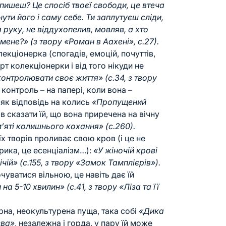
пишеш? Це спосіб твоєї свободи, це втеча
нути його і саму себе. Ти заплутуєш сліди,
а руку, не віддухопелив, мовляв, а хто
мене?» (з твору «Роман в Аахені», с.27).
екціонерка (спогадів, емоцій, почуттів,
арт колекціонерки і від того нікуди не
онтролювати своє життя» (с.34, з твору
й контроль – на папері, коли вона –
як відповідь на колись
«Пропущений
ав сказати їй, що вона приречена на вічну
’яті колишнього кохання» (с.260).
х творів проливає свою кров (і це не
рика, це есенціалізм…):
«У жіночій крові
ічій» (с.155, з твору «Замок Тамплієрів»).
чуватися вільною, це навіть дає їй
а 5-10 хвилин» (с.41, з твору «Ліза та її
рна, неокультурена пуща, така собі
«Дика
єва»
, незалежна і горда, у пару їй може