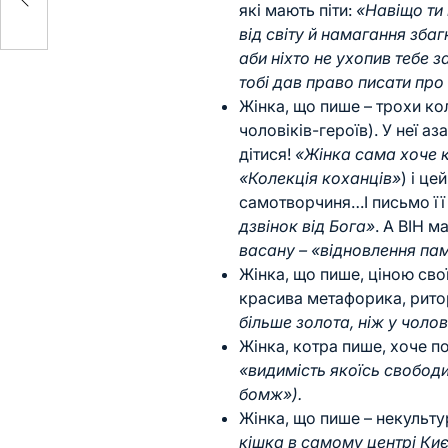
які мають піти:
«Навіщо ти 
від світу й намагання збаг
аби ніхто не ухопив тебе з
тобі дав право писати про 
Жінка, що пише – трохи кол
чоловіків-героїв). У неї аз
дітися!
«Жінка сама хоче к
«Колекція коханців»
) і це
самотворчиня…І письмо її 
дзвінок від Бога»
. А ВІН м
васану – «відновлення пам
Жінка, що пише, ціною свої
красива метафорика, рито
більше золота, ніж у чолов
Жінка, котра пише, хоче по
«видимість якоїсь свободи н
бомж»).
Жінка, що пише – некульту
кішка в самому центрі Ки