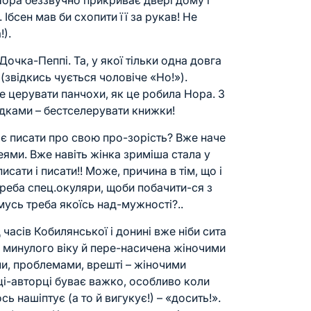
 Нора беззвучно прикриває двері дому і
 Ібсен мав би схопити її за рукав! Не
!).
очка-Пеппі. Та, у якої тільки одна довга
звідкись чується чоловіче «Но!»).
е церувати панчохи, як це робила Нора. З
гадками – бестселерувати книжки!
ає писати про свою про-зорість? Вже наче
еями. Вже навіть жінка зриміша стала у
 писати і писати!! Може, причина в тім, що і
треба спец.окуляри, щоби побачити-ся з
усь треба якоїсь над-мужності?..
 часів Кобилянської і донині вже ніби сита
х минулого віку й пере-насичена жіночими
и, проблемами, врешті – жіночими
ці-авторці буває важко, особливо коли
 нашіптує (а то й вигукує!) – «досить!».