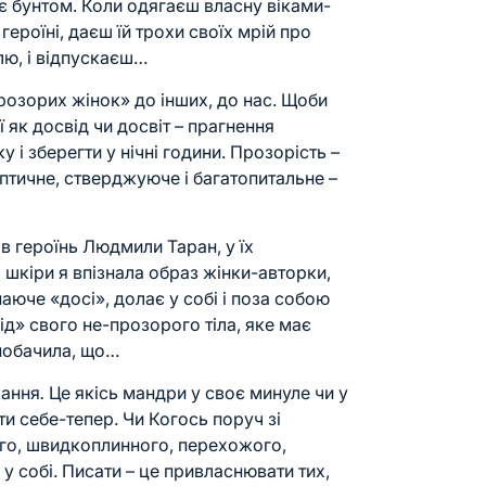
ає бунтом. Коли одягаєш власну віками-
героїні, даєш їй трохи своїх мрій про
олю, і відпускаєш…
озорих жінок» до інших, до нас. Щоби
 як досвід чи досвіт – прагнення
у і зберегти у нічні години. Прозорість –
птичне, стверджуюче і багатопитальне –
в героїнь Людмили Таран, у їх
 шкіри я впізнала образ жінки-авторки,
наюче «досі», долає у собі і поза собою
від» свого не-прозорого тіла, яке має
я побачила, що…
кання
.
Це якісь мандри у своє минуле чи у
ти себе-тепер. Чи Когось поруч зі
го, швидкоплинного, перехожого,
у собі. Писати – це привласнювати тих,