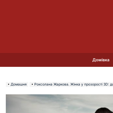
Перейти
до
вмісту
Домівка
Домашня
Роксолана Жаркова. Жінка у прозорості 3D: досі (!) 