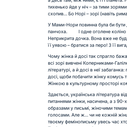
а десь там, між ними, є її Планета.
тихенько йде у ніч – за тими зорями.
схопив… Бо Норі – зорі (навіть рима
У Мами-Нори повинна була би бути Д
панчоха. І одне оголене коліно (
Неприкрита дочка. Вона вже не буд
її уявою – братися за перо! З її ви
Чому жінка й досі так спрагло баж
всі зорі вивчені Коперниками-Галіл
літературі, а й досі в неї забаганка:
досі, щоби побачити жінку комусь 
Жінкою в культурному просторі ком
Здається, українська література від
питаннями жінки, насичена, а з 90-
образами у письмі, жіночими темам
голосами. Але ж… чи не кожній жін
твоєму фемінописьму увесь час хтось