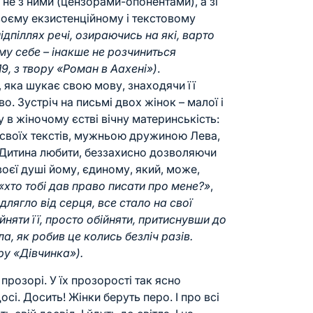
 не з ними (цензорами-опонентами), а зі
своєму екзистенційному і текстовому
ідпіллях речі, озираючись на які, варто
му себе – інакше не розчиниться
19, з твору «Роман в Аахені»)
.
, яка шукає свою мову, знаходячи її
о. Зустріч на письмі двох жінок – малої і
у в жіночому єстві вічну материнськість:
 своїх текстів, мужньою дружиною Лева,
к Дитина любити, беззахисно дозволяючи
воєї душі йому, єдиному, який, може,
«хто тобі дав право писати про мене?»
,
длягло від серця, все стало на свої
йняти її, просто обійняти, притиснувши до
ла, як робив це колись безліч разів.
ору «Дівчинка»).
прозорі. У їх прозорості так ясно
сі. Досить! Жінки беруть перо. І про всі