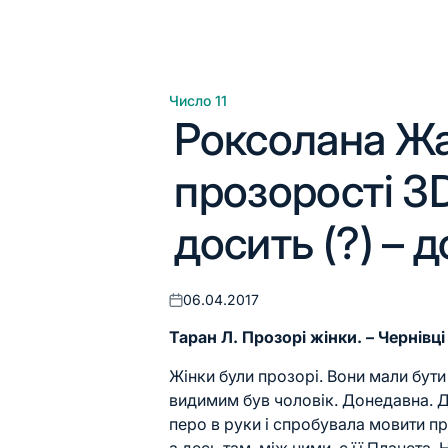
Число 11
Опублікувати
Роксолана Жа
у
прозорості 3D:
досить (?) – д
06.04.2017
Оприлюднено
Таран Л.
Прозорі жінки. – Чернівці 
Жінки були прозорі. Вони мали бути 
видимим був чоловік. Донедавна. До
перо в руки і спробувала мовити пр