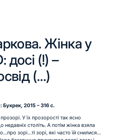
ркова. Жінка у
 досі (!) –
освід (…)
: Букрек, 2015 – 316 с.
прозорі. У їх прозорості так ясно
 недавніх століть. А потім жінка взяла
о…про зорі…ті зорі, які часто їй снилися…