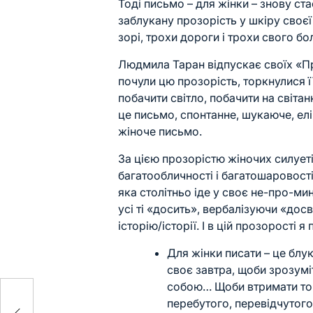
Тоді письмо – для жінки – знову ст
заблукану прозорість у шкіру своєї 
зорі, трохи дороги і трохи свого б
Людмила Таран відпускає своїх «Пр
почули цю прозорість, торкнулися її
побачити світло, побачити на світанк
це письмо, спонтанне, шукаюче, елі
жіноче письмо.
За цією прозорістю жіночих силуеті
багатообличності і багатошаровості
яка столітньо іде у своє не-про-ми
усі ті «досить», вербалізуючи «дос
історію/історії. І в цій прозорості 
Для жінки писати – це блу
своє завтра, щоби зрозумі
собою… Щоби втримати то
ий
перебутого, перевідчутого 