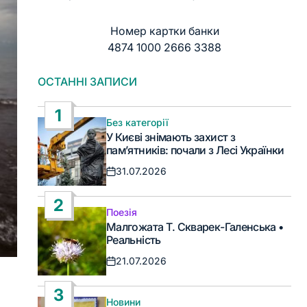
Номер картки банки
4874 1000 2666 3388
ОСТАННІ ЗАПИСИ
1
Без категорії
Опублікувати
У Києві знімають захист з
у
пам’ятників: почали з Лесі Українки
31.07.2026
Дата
запису
2
Поезія
Опублікувати
Малгожата Т. Скварек-Галенська •
у
Реальність
21.07.2026
Дата
запису
3
Новини