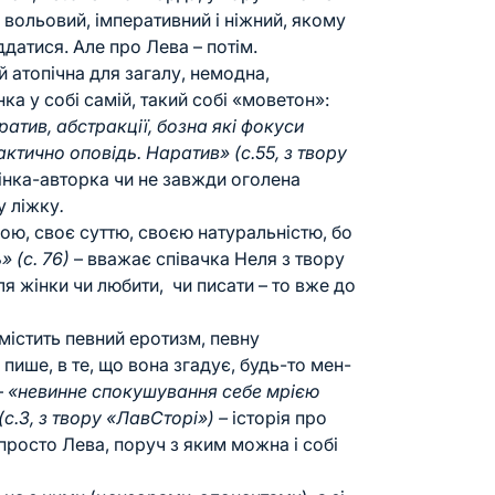
і вольовий, імперативний і ніжний, якому
ддатися. Але про Лева – потім.
й атопічна для загалу, немодна,
ка у собі самій, такий собі «моветон»:
атив, абстракції, бозна які фокуси
актично оповідь. Наратив» (с.55, з твору
інка-авторка чи не завжди оголена
у ліжку
.
ою, своє суттю, своєю натуральністю, бо
» (с. 76)
– вважає співачка Неля з твору
я жінки чи любити, чи писати – то вже до
містить певний еротизм, певну
 пише, в те, що вона згадує, будь-то мен-
–
«невинне спокушування себе мрією
(с.3, з твору «ЛавСторі») –
історія про
 просто Лева, поруч з яким можна і собі