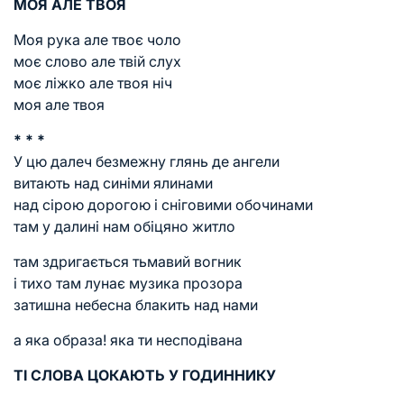
МОЯ АЛЕ ТВОЯ
Моя рука але твоє чоло
моє слово але твій слух
моє ліжко але твоя ніч
моя але твоя
* * *
У цю далеч безмежну глянь де ангели
витають над синіми ялинами
над сірою дорогою і сніговими обочинами
там у далині нам обіцяно житло
там здригається тьмавий вогник
і тихо там лунає музика прозора
затишна небесна блакить над нами
а яка образа! яка ти несподівана
ТІ СЛОВА ЦОКАЮТЬ У ГОДИННИКУ