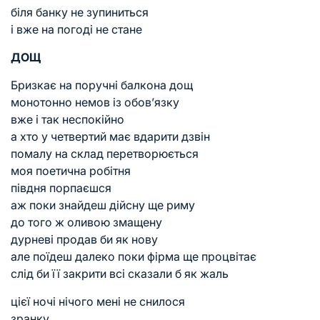
біля банку не зупиниться
і вже на погоді не стане
ДОЩ
Бризкає на поручні балкона дощ
монотонно немов із обов’язку
вже і так неспокійно
а хто у четвертий має вдарити дзвін
помалу на склад перетворюється
моя поетична робітня
півдня порпаєшся
аж поки знайдеш дійсну ще риму
до того ж оливою змащену
дурневі продав би як нову
але поїдеш далеко поки фірма ще процвітає
слід би її закрити всі сказали б як жаль
цієї ночі нічого мені не снилося
зранку