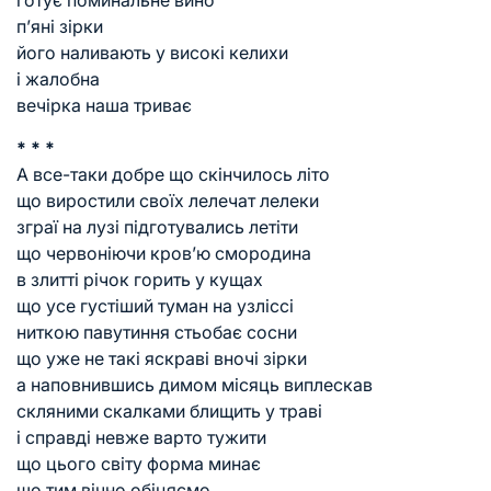
п’яні зірки
його наливають у високі келихи
і жалобна
вечірка наша триває
* * *
А все-таки добре що скінчилось літо
що виростили своїх лелечат лелеки
зграї на лузі підготувались летіти
що червоніючи кров’ю смородина
в злитті річок горить у кущах
що усе густіший туман на узліссі
ниткою павутиння стьобає сосни
що уже не такі яскраві вночі зірки
а наповнившись димом місяць виплескав
скляними скалками блищить у траві
і справді невже варто тужити
що цього світу форма минає
що тим вічно обіцяємо