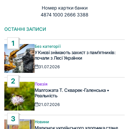
Номер картки банки
4874 1000 2666 3388
ОСТАННІ ЗАПИСИ
1
Без категорії
Опублікувати
У Києві знімають захист з пам’ятників:
у
почали з Лесі Українки
31.07.2026
Дата
запису
2
Поезія
Опублікувати
Малгожата Т. Скварек-Галенська •
у
Реальність
21.07.2026
Дата
запису
3
Новини
Опублікувати
Малюнок українського хлопчика стане