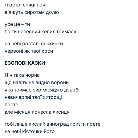
і гострі спиці ночі
в’яжуть сиротам долю
усе це – ти
бо ти небесний келих тримаєш
на небі розталі сніжинки
червоні як твої коси
ЕЗОПОВІ КАЗКИ
Ніч така чорна
що навіть не видно ворони
яка тримає сир місяця в дзьобі
невичерпні твої хитрощі
поете
але місяця понесла лисиця
тобі лише кислий виноград гризти поете
на небі кісточки його