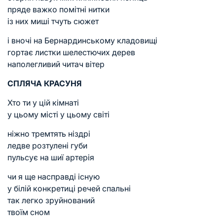
пряде важко помітні нитки
із них миші тчуть сюжет
і вночі на Бернардинському кладовищі
гортає листки шелестючих дерев
наполегливий читач вітер
СПЛЯЧА КРАСУНЯ
Хто ти у цій кімнаті
у цьому місті у цьому світі
ніжно тремтять ніздрі
ледве розтулені губи
пульсує на шиї артерія
чи я ще насправді існую
у білій конкретиці речей спальні
так легко зруйнований
твоїм сном