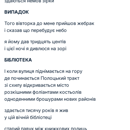
здаються немов зірки
ВИПАДОК
Того вівторка до мене прийшов жебрак
і сказав що перебудує небо
я йому дав тридцять центів
і цієї ночі я дивлюся на зорі
БІБЛІОТЕКА
І коли вулиця піднімається на гору
де починається Полоцький тракт
зі схилу відкривається місто
розкішними фоліантами костьолів
одноденними брошурами нових районів
здається тисячу років я жив
у цій вічній бібліотеці
старий павук між книжкових полиць