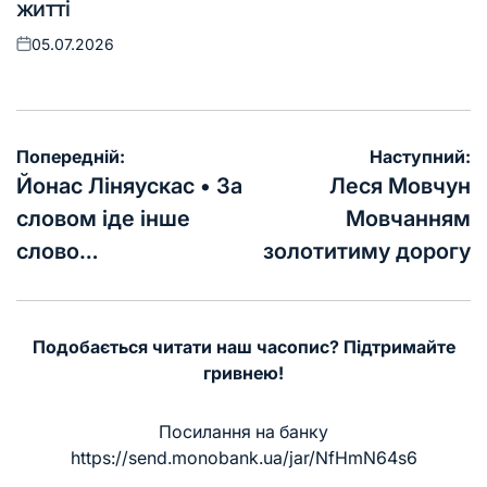
житті
05.07.2026
Оприлюднено
Навігація
Попередній:
Наступний:
записів
Йонас Ліняускас • За
Леся Мовчун
словом іде інше
Мовчанням
слово…
золотитиму дорогу
Подобається читати наш часопис? Підтримайте
гривнею!
Посилання на банку
https://send.monobank.ua/jar/NfHmN64s6