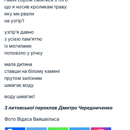
що я носив кроликам траву
яку ми рвали
на узгір’ї
узгір’я давно
з усією пам’яттю
із могилами
поповзло у річку
мала дитина
ставши на білому камені
прутом залізним
шмагає воду
воду шмагає!
З литовської переклав Дмитро Чередниченко
Фото Відаса Вайшвіласа