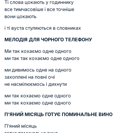
Ті слова цокають у годиннику
все тимчасовіше і все точніше
вони цокають
і ті вуста стуляються в словниках
МЕЛОДІЯ ДЛЯ ЧОРНОГО ТЕЛЕФОНУ
Ми так кохаємо одне одного
ми так так кохаємо одне одного
ми дивимось одне на одного
захоплені на повні очі
не насмілюємось і дихнути
ми так кохаємо одне одного
ми так кохаємо одне одного
П’ЯНИЙ МІСЯЦЬ ГОТУЄ ПОМИНАЛЬНЕ ВИНО
П’яний місяць
готує поминальне вино