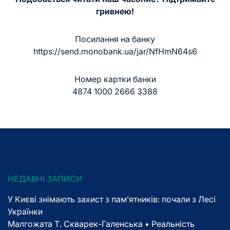
гривнею!
Посилання на банку
https://send.monobank.ua/jar/NfHmN64s6
Номер картки банки
4874 1000 2666 3388
НЕДАВНІ ЗАПИСИ
У Києві знімають захист з пам’ятників: почали з Лесі
Українки
Малгожата Т. Скварек-Галенська • Реальність