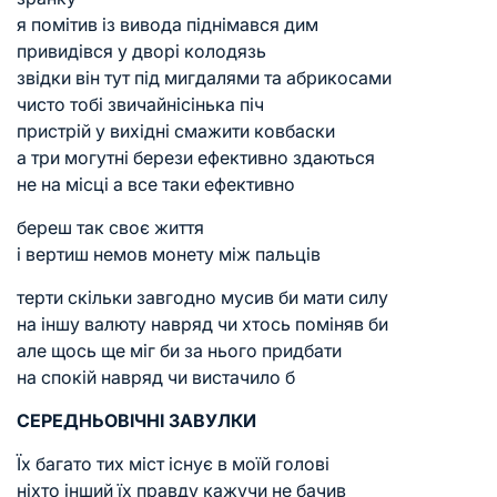
я помітив із вивода піднімався дим
привидівся у дворі колодязь
звідки він тут під мигдалями та абрикосами
чисто тобі звичайнісінька піч
пристрій у вихідні смажити ковбаски
а три могутні берези ефективно здаються
не на місці а все таки ефективно
береш так своє життя
і вертиш немов монету між пальців
терти скільки завгодно мусив би мати силу
на іншу валюту навряд чи хтось поміняв би
але щось ще міг би за нього придбати
на спокій навряд чи вистачило б
СЕРЕДНЬОВІЧНІ ЗАВУЛКИ
Їх багато тих міст існує в моїй голові
ніхто інший їх правду кажучи не бачив