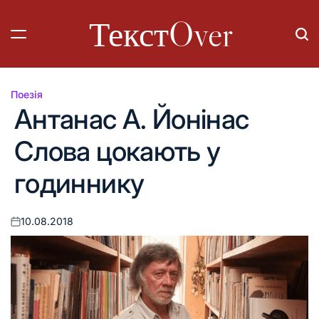
Перейти
ТекстOver
до
вмісту
Поезія
Опублікувати
Антанас А. Йонінас
у
Слова цокають у
годиннику
10.08.2018
Оприлюднено