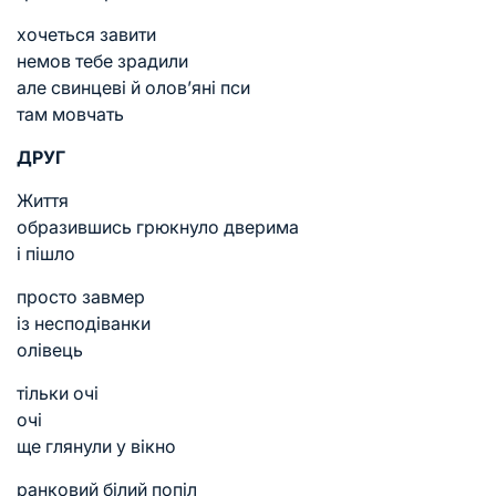
хочеться завити
немов тебе зрадили
але свинцеві й олов’яні пси
там мовчать
ДРУГ
Життя
образившись грюкнуло дверима
і пішло
просто завмер
із несподіванки
олівець
тільки очі
очі
ще глянули у вікно
ранковий білий попіл