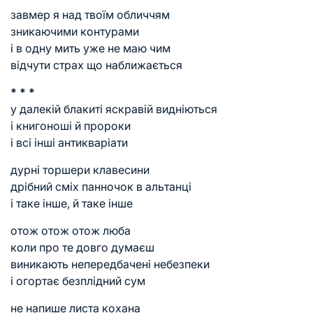
завмер я над твоїм обличчям
зникаючими контурами
і в одну мить уже не маю чим
відчути страх що наближається
* * *
у далекій блакиті яскравій видніються
і книгоноші й пророки
і всі інші антикваріати
дурні торшери клавесини
дрібний сміх панночок в альтанці
і таке інше, й таке інше
отож отож отож люба
коли про те довго думаєш
виникають непередбачені небезпеки
і огортає безплідний сум
не напише листа кохана