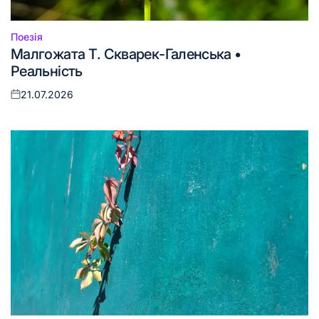
Поезія
Опублікувати
Малгожата Т. Скварек-Галенська •
у
Реальність
21.07.2026
Оприлюднено