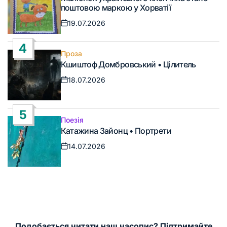
у
поштовою маркою у Хорватії
19.07.2026
Дата
запису
4
Проза
Опублікувати
Кшиштоф Домбровський • Цілитель
у
18.07.2026
Дата
запису
5
Поезія
Опублікувати
Катажина Зайонц • Портрети
у
14.07.2026
Дата
запису
Подобається читати наш часопис? Підтримайте