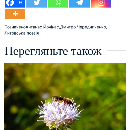
86
Позначено
Антанас Йонінас
,
Дмитро Чередниченко
,
Литовська поезія
Перегляньте також