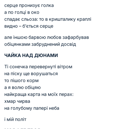
серце пронизує голка
а по голці в око
спадає сльоза: то в кришталику краплі
видно – б’ється серце
але іншою барвою любов зафарбував
обіцянками забруднений досвід
ЧАЙКА НАД ДЮНАМИ
Ті сонечка перевернуті вітром
на піску ще ворушаться
то пішого корм
а я волю обіцяю
найкраща карта на моїх перах:
хмар чирва
на голубому папері неба
і мій політ