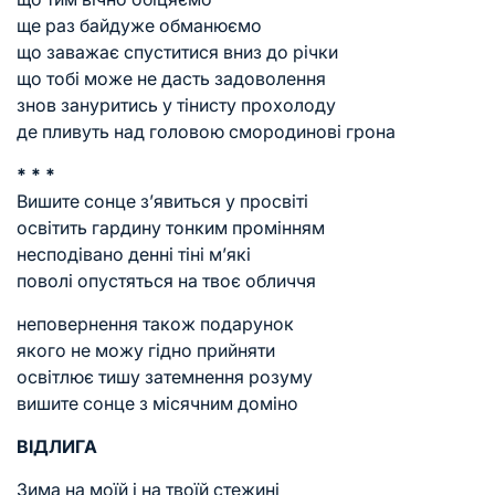
ще раз байдуже обманюємо
що заважає спуститися вниз до річки
що тобі може не дасть задоволення
знов зануритись у тінисту прохолоду
де пливуть над головою смородинові грона
* * *
Вишите сонце з’явиться у просвіті
освітить гардину тонким промінням
несподівано денні тіні м’які
поволі опустяться на твоє обличчя
неповернення також подарунок
якого не можу гідно прийняти
освітлює тишу затемнення розуму
вишите сонце з місячним доміно
ВІДЛИГА
Зима на моїй і на твоїй стежині