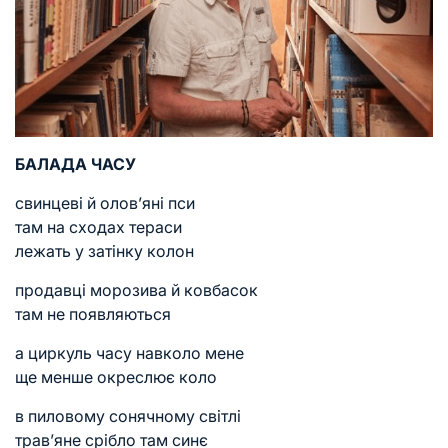
БАЛАДА ЧАСУ
свинцеві й олов’яні пси
там на сходах тераси
лежать у затінку колон
продавці морозива й ковбасок
там не появляються
а циркуль часу навколо мене
ще менше окреслює коло
в пиловому сонячному світлі
трав’яне срібло там синє