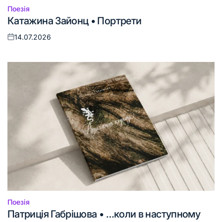
Поезія
Опублікувати
Катажина Зайонц • Портрети
у
14.07.2026
Оприлюднено
Поезія
Опублікувати
Патриція Габрішова • …коли в наступному
у