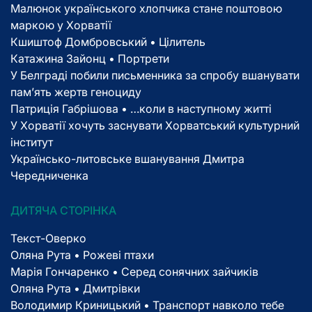
Малюнок українського хлопчика стане поштовою
маркою у Хорватії
Кшиштоф Домбровський • Цілитель
Катажина Зайонц • Портрети
У Белграді побили письменника за спробу вшанувати
пам’ять жертв геноциду
Патриція Габрішова • …коли в наступному житті
У Хорватії хочуть заснувати Хорватський культурний
інститут
Українсько-литовське вшанування Дмитра
Чередниченка
ДИТЯЧА СТОРІНКА
Текст-Оверко
Оляна Рута • Рожеві птахи
Марія Гончаренко • Серед сонячних зайчиків
Оляна Рута • Дмитрівки
Володимир Криницький • Транспорт навколо тебе