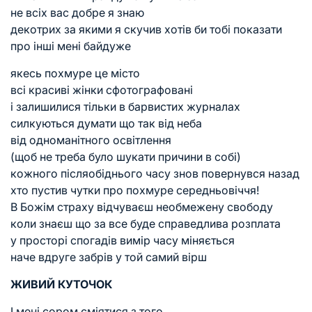
не всіх вас добре я знаю
декотрих за якими я скучив хотів би тобі показати
про інші мені байдуже
якесь похмуре це місто
всі красиві жінки сфотографовані
і залишилися тільки в барвистих журналах
силкуються думати що так від неба
від одноманітного освітлення
(щоб не треба було шукати причини в собі)
кожного післяобіднього часу знов повернувся назад
хто пустив чутки про похмуре середньовіччя!
В Божім страху відчуваєш необмежену свободу
коли знаєш що за все буде справедлива розплата
у просторі спогадів вимір часу міняється
наче вдруге забрів у той самий вірш
ЖИВИЙ КУТОЧОК
І мені сором сміятися з того