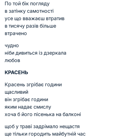
По той бік погляду
в затінку самотності
усе що вважаєш втратив
в тисячу разів більше
втрачено
чудно
ніби дивиться із дзеркала
любов
КРАСЕНЬ
Красень згрібає години
щасливий
він згрібає години
яким надає смислу
хоча б його пісенька на балконі
щоб у траві задрімало нещастя
ще тільки городить майбутній час