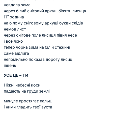
невдала зима
через білий сніговий аркуш біжить лисиця
і її родина
на білому сніговому аркуші букви слідів
немов лист
через снігове поле лисиця півня несе
і все ясно
тепер чорна зима на білій стежині
саме відлига
непомильно показав дорогу лисиці
півень
УСЕ ЦЕ – ТИ
Ніжні небесні коси
падають на груди землі
минуле простягає пальці
і ними гладить твої вуста