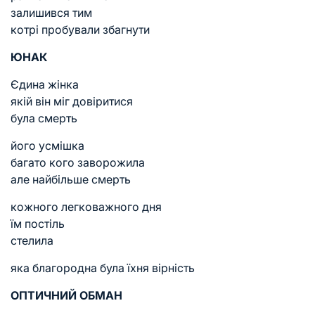
залишився тим
котрі пробували збагнути
ЮНАК
Єдина жінка
якій він міг довіритися
була смерть
його усмішка
багато кого заворожила
але найбільше смерть
кожного легковажного дня
їм постіль
стелила
яка благородна була їхня вірність
ОПТИЧНИЙ ОБМАН