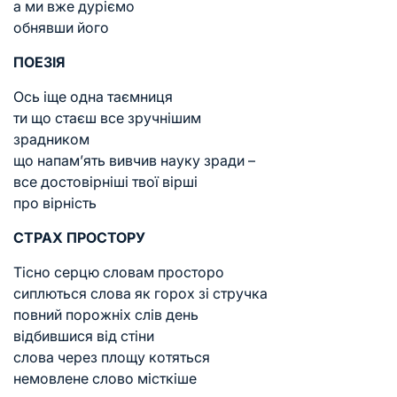
а ми вже дуріємо
обнявши його
ПОЕЗІЯ
Ось іще одна таємниця
ти що стаєш все зручнішим
зрадником
що напам’ять вивчив науку зради –
все достовірніші твої вірші
про вірність
СТРАХ ПРОСТОРУ
Тісно серцю словам просторо
сиплються слова як горох зі стручка
повний порожніх слів день
відбившися від стіни
слова через площу котяться
немовлене слово місткіше