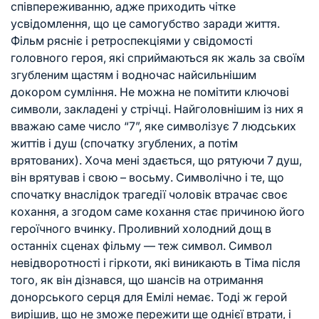
співпереживанню, адже приходить чітке
усвідомлення, що це самогубство заради життя.
Фільм рясніє і ретроспекціями у свідомості
головного героя, які сприймаються як жаль за своїм
згубленим щастям і водночас найсильнішим
докором сумління. Не можна не помітити ключові
символи, закладені у стрічці. Найголовнішим із них я
вважаю саме число “7”, яке символізує 7 людських
життів і душ (спочатку згублених, а потім
врятованих). Хоча мені здається, що рятуючи 7 душ,
він врятував і свою – восьму. Символічно і те, що
спочатку внаслідок трагедії чоловік втрачає своє
кохання, а згодом саме кохання стає причиною його
героїчного вчинку. Проливний холодний дощ в
останніх сценах фільму — теж символ. Символ
невідворотності і гіркоти, які виникають в Тіма після
того, як він дізнався, що шансів на отримання
донорського серця для Емілі немає. Тоді ж герой
вирішив, що не зможе пережити ще однієї втрати, і