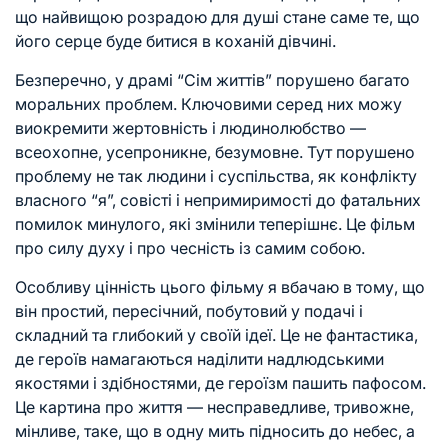
що найвищою розрадою для душі стане саме те, що
його серце буде битися в коханій дівчині.
Безперечно, у драмі “Сім життів” порушено багато
моральних проблем. Ключовими серед них можу
виокремити жертовність і людинолюбство —
всеохопне, усепроникне, безумовне. Тут порушено
проблему не так людини і суспільства, як конфлікту
власного “я”, совісті і непримиримості до фатальних
помилок минулого, які змінили теперішнє. Це фільм
про силу духу і про чесність із самим собою.
Особливу цінність цього фільму я вбачаю в тому, що
він простий, пересічний, побутовий у подачі і
складний та глибокий у своїй ідеї. Це не фантастика,
де героїв намагаються наділити надлюдськими
якостями і здібностями, де героїзм пашить пафосом.
Це картина про життя — несправедливе, тривожне,
мінливе, таке, що в одну мить підносить до небес, а