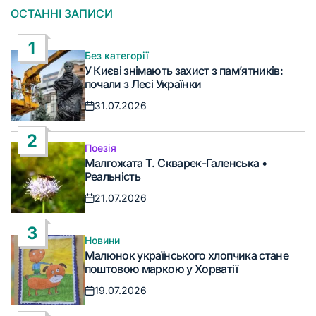
ОСТАННІ ЗАПИСИ
1
Без категорії
Опублікувати
У Києві знімають захист з пам’ятників:
у
почали з Лесі Українки
31.07.2026
Дата
запису
2
Поезія
Опублікувати
Малгожата Т. Скварек-Галенська •
у
Реальність
21.07.2026
Дата
запису
3
Новини
Опублікувати
Малюнок українського хлопчика стане
у
поштовою маркою у Хорватії
19.07.2026
Дата
запису