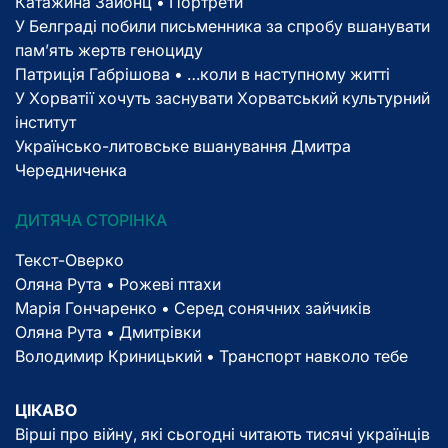
Катажина Зайонц • Портрети
У Белграді побили письменника за спробу вшанувати
пам’ять жертв геноциду
Патриція Габрішова • …коли в наступному житті
У Хорватії хочуть заснувати Хорватський культурний
інститут
Українсько-литовське вшанування Дмитра
Чередниченка
ДИТЯЧА СТОРІНКА
Текст-Оверко
Оляна Рута • Рожеві птахи
Марія Гончаренко • Серед сонячних зайчиків
Оляна Рута • Дмитрівки
Володимир Криницький • Транспорт навколо тебе
ЦІКАВО
Вірші про війну, які сьогодні читають тисячі українців