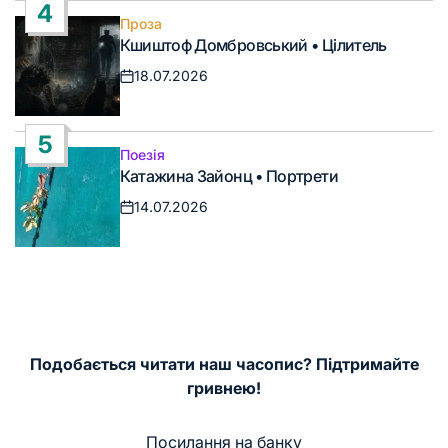
4
Проза
Опублікувати
Кшиштоф Домбровський • Цілитель
у
18.07.2026
Дата
запису
5
Поезія
Опублікувати
Катажина Зайонц • Портрети
у
14.07.2026
Дата
запису
Подобається читати наш часопис? Підтримайте
гривнею!
Посилання на банку