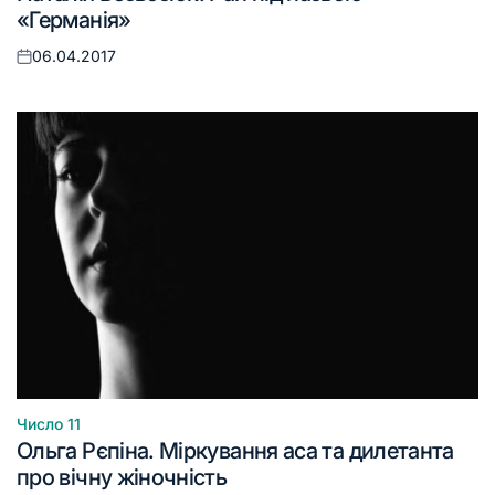
у
«Германія»
06.04.2017
Оприлюднено
Число 11
Опублікувати
Ольга Рєпіна. Міркування аса та дилетанта
у
про вічну жіночність