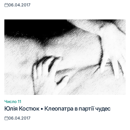
06.04.2017
Оприлюднено
Число 11
Опублікувати
Юлія Костюк • Клеопатра в партії чудес
у
06.04.2017
Оприлюднено