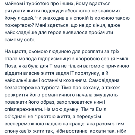
майном і турботою про інших, йому вдається
рятувати життя подекуди абсолютно не знайомих
йому людей. Чи знаходив він спокій із кожною такою
пожертвою? Мені здається, що не до кінця, адже
найскладніше для героя виявилося пробачити
самому собі.
На щастя, сьомою людиною для розплати за гріх
стала молода підприємниця з хворобою серця Емілі
Поза, яка була для Тіма не тільки вагомою причиною
віддати власне життя задля її порятунку, а й
найсильнішим і останнім коханням. Самовіддана
беззастережна турбота Тіма про кохану, а також
розкриття його романтичного начала змушують
поважати його образ, захоплюватися ним і
співпереживати. На мою думку, Тім та Емілі
об’єднані не гіркотою життя, а передусім
всепереможною надією на краще, яка разом з тим
спонукає їх жити так, ніби востаннє, кохати так, ніби