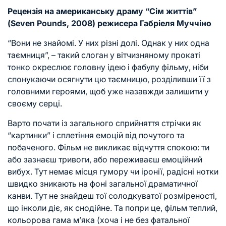
Рецензія на американську драму “Сім життів”
(Seven Pounds, 2008) режисера Габріеля Муччіно
“Вони не знайомі. У них різні долі. Однак у них одна
таємниця”, – такий слоган у вітчизняному прокаті
тонко окреслює головну ідею і фабулу фільму, ніби
спонукаючи осягнути цю таємницю, розділивши її з
головними героями, щоб уже назавжди залишити у
своєму серці.
Варто почати із загального сприйняття стрічки як
“картинки” і сплетіння емоцій від почутого та
побаченого. Фільм не викликає відчуття спокою: ти
або зазнаєш тривоги, або переживаєш емоційний
вибух. Тут немає місця гумору чи іронії, радісні нотки
швидко зникають на фоні загальної драматичної
канви. Тут не знайдеш тої солодкуватої розміреності,
що інколи діє, як снодійне. Та попри це, фільм теплий,
кольорова гама м’яка (хоча і не без фатальної