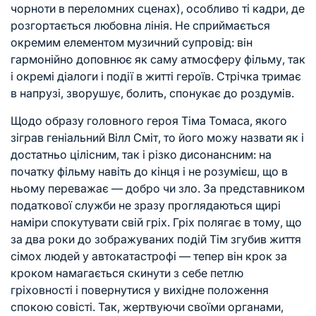
чорноти в переломних сценах), особливо ті кадри, де
розгортається любовна лінія. Не сприймається
окремим елементом музичний супровід: він
гармонійно доповнює як саму атмосферу фільму, так
і окремі діалоги і події в житті героїв. Стрічка тримає
в напрузі, зворушує, болить, спонукає до роздумів.
Щодо образу головного героя Тіма Томаса, якого
зіграв геніальний Вілл Сміт, то його можу назвати як і
достатньо цілісним, так і різко дисонансним: на
початку фільму навіть до кінця і не розумієш, що в
ньому переважає — добро чи зло. За представником
податкової служби не зразу проглядаються щирі
наміри спокутувати свій гріх. Гріх полягає в тому, що
за два роки до зображуваних подій Тім згубив життя
сімох людей у автокатастрофі — тепер він крок за
кроком намагається скинути з себе петлю
гріховності і повернутися у вихідне положення
спокою совісті. Так, жертвуючи своїми органами,