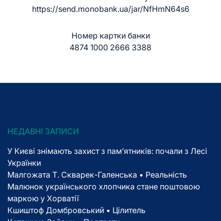
https://send.monobank.ua/jar/NfHmN64s6
Номер картки банки
4874 1000 2666 3388
НЕДАВНІ ЗАПИСИ
У Києві знімають захист з пам’ятників: почали з Лесі
Українки
Малгожата Т. Скварек-Галенська • Реальність
Малюнок українського хлопчика стане поштовою
маркою у Хорватії
Кшиштоф Домбровський • Цілитель