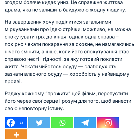
згодом боляче кидає униз. Це справжня життєва
драма, яка не залишить байдужою жодну людину.
На завершення хочу поділитися загальними
міркуваннями про ідею стрічки: можливо, не можна
спокутувати гріх до кінця, однак одна справа –
покірно чекати покарання за скоєне, не намагаючись
нічого змінити, а інше, коли його спокутування стає
справою честі і гідності, за яку готовий покласти
життя. Чекати чийогось осуду — слабодухість,
зазнати власного осуду — хоробрість у найвищому
прояві.
Раджу кожному “прожити” цей фільм, перепустити
його через свої серце і розум для того, щоб винести
свою неповторну істину.
15