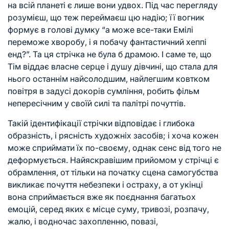
на всій планеті є лише вони удвох. Під час перегляду
розумієш, що теж переймаєш цю надію; її вогник
формує в голові думку “а може все-таки Емілі
переможе хворобу, і я побачу фантастичний хеппі
енд?”. Та ця стрічка не була б драмою. І саме те, що
Тім віддає власне серце і душу дівчині, що стала для
нього останнім найсолодшим, найлегшим ковтком
повітря в задусі докорів сумління, робить фільм
непересічним у своїй силі та палітрі почуттів.
Такій ідентифікації стрічки відповідає і глибока
образність, і рясність художніх засобів; і хоча кожен
може сприймати їх по-своєму, однак сенс від того не
деформується. Найяскравішим прийомом у стрічці є
обрамлення, от тільки на початку сцена самогубства
викликає почуття небезпеки і остраху, а от укінці
вона сприймається вже як поєднання багатьох
емоцій, серед яких є місце суму, тривозі, розпачу,
жалю, і водночас захопленню, повазі,