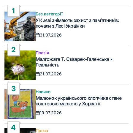
1
Без категорії
Опублікувати
У Києві знімають захист з пам’ятників:
у
почали з Лесі Українки
31.07.2026
Дата
запису
2
Поезія
Опублікувати
Малгожата Т. Скварек-Галенська •
у
Реальність
21.07.2026
Дата
запису
3
Новини
Опублікувати
Малюнок українського хлопчика стане
у
поштовою маркою у Хорватії
19.07.2026
Дата
запису
4
Проза