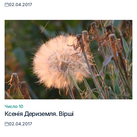
02.04.2017
Оприлюднено
Число 10
Опублікувати
Ксенія Дериземля. Вірші
у
02.04.2017
Оприлюднено