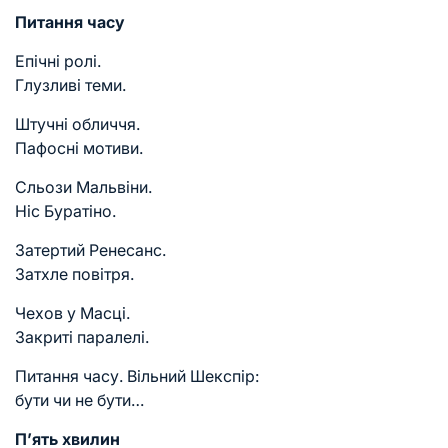
Питання часу
Епічні ролі.
Глузливі теми.
Штучні обличчя.
Пафосні мотиви.
Сльози Мальвіни.
Ніс Буратіно.
Затертий Ренесанс.
Затхле повітря.
Чехов у Масці.
Закриті паралелі.
Питання часу. Вільний Шекспір:
бути чи не бути…
П’ять хвилин