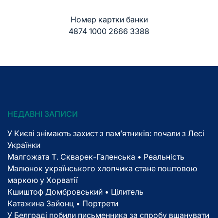
Номер картки банки
4874 1000 2666 3388
НЕДАВНІ ЗАПИСИ
У Києві знімають захист з пам’ятників: почали з Лесі
Українки
Малгожата Т. Скварек-Галенська • Реальність
Малюнок українського хлопчика стане поштовою
маркою у Хорватії
Кшиштоф Домбровський • Цілитель
Катажина Зайонц • Портрети
У Белграді побили письменника за спробу вшанувати