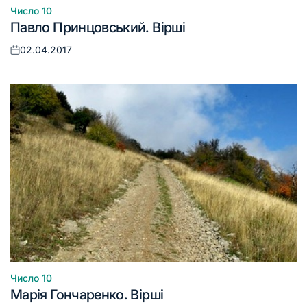
Число 10
Опублікувати
Павло Принцовський. Вірші
у
02.04.2017
Оприлюднено
Число 10
Опублікувати
Марія Гончаренко. Вірші
у