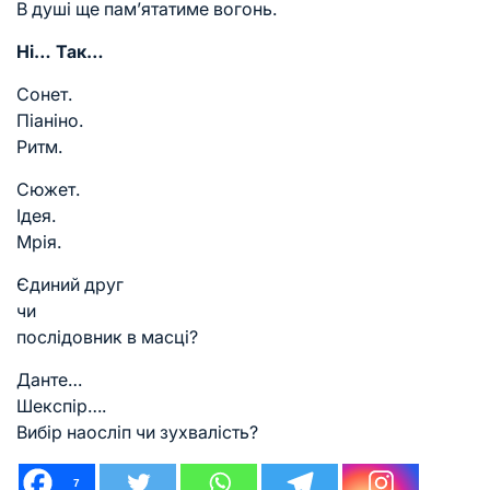
В душі ще пам’ятатиме вогонь.
Ні… Так…
Сонет.
Піаніно.
Ритм.
Сюжет.
Ідея.
Мрія.
Єдиний друг
чи
послідовник в масці?
Данте…
Шекспір….
Вибір наосліп чи зухвалість?
7