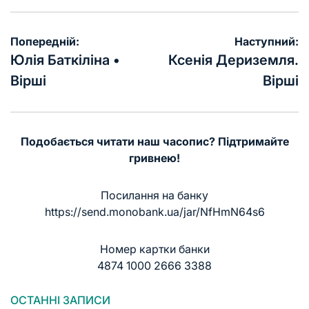
Навігація
Попередній:
Наступний:
записів
Юлія Баткіліна •
Ксенія Дериземля.
Вірші
Вірші
Подобається читати наш часопис? Підтримайте
гривнею!
Посилання на банку
https://send.monobank.ua/jar/NfHmN64s6
Номер картки банки
4874 1000 2666 3388
ОСТАННІ ЗАПИСИ