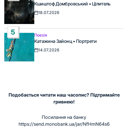
Опублікувати
Кшиштоф Домбровський • Цілитель
у
18.07.2026
Дата
запису
5
Поезія
Опублікувати
Катажина Зайонц • Портрети
у
14.07.2026
Дата
запису
Подобається читати наш часопис? Підтримайте
гривнею!
Посилання на банку
https://send.monobank.ua/jar/NfHmN64s6