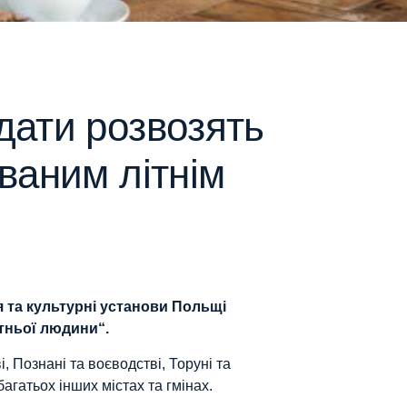
дати розвозять
ваним літнім
 та культурні установи Польщі
ітньої людини
“.
, Познані та воєводстві, Торуні та
агатьох інших містах та гмінах.