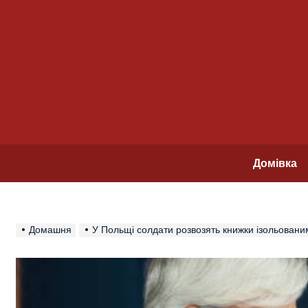
Перейти
до
вмісту
Домівка
Домашня
У Польщі солдати розвозять книжки ізольовани