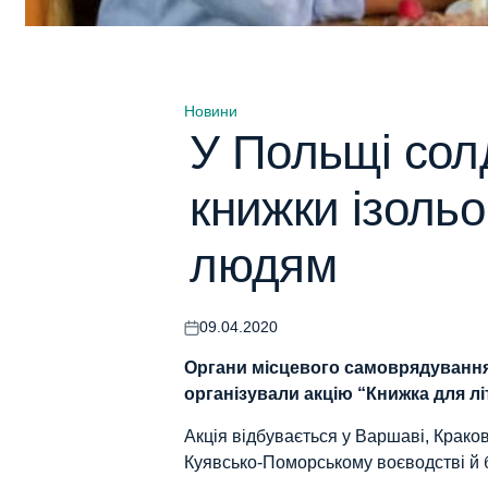
Новини
Опублікувати
У Польщі сол
у
книжки ізольо
людям
09.04.2020
Оприлюднено
Органи місцевого самоврядування
організували акцію “
Книжка для л
Акція відбувається у Варшаві, Кракові
Куявсько-Поморському воєводстві й б