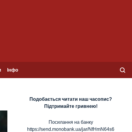
м
Інфо
Подобається читати наш часопис?
Підтримайте гривнею!
Посилання на банку
https://send.monobank.ua/jar/NfHmN64s6