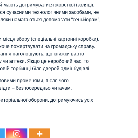
й мають дотримуватися жорсткої ізоляції.
ься сучасними технологічними засобами, не
оляки намагаються допомагати “сеньйорам”,
місця збору (спеціальні картонні коробки),
хоче пожертвувати на громадську справу.
ання наголошують, що книжки варто
 чи аптеки. Якщо це неробочий час, то
вій торбинці біля дверей адмінбудівлі.
товими променями, після чого
звідти – безпосередньо читачам.
иторіальної оборони, дотримуючись усіх