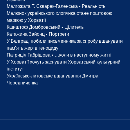
Малгожата Т. Скварек-Галенська • Реальність
Малюнок українського хлопчика стане поштовою
маркою у Хорватії
Кшиштоф Домбровський • Цілитель
Катажина Зайонц • Портрети
У Белграді побили письменника за спробу вшанувати
пам’ять жертв геноциду
Патриція Габрішова • …коли в наступному житті
У Хорватії хочуть заснувати Хорватський культурний
інститут
Українсько-литовське вшанування Дмитра
Чередниченка