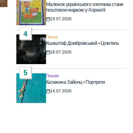
Опублікувати
Малюнок українського хлопчика стане
у
поштовою маркою у Хорватії
19.07.2026
Дата
запису
4
Проза
Опублікувати
Кшиштоф Домбровський • Цілитель
у
18.07.2026
Дата
запису
5
Поезія
Опублікувати
Катажина Зайонц • Портрети
у
14.07.2026
Дата
запису