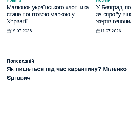
Новини
Новини
Опублікувати
Опублікувати
Малюнок українського хлопчика
У Белграді п
у
у
стане поштовою маркою у
за спробу вш
Хорватії
жертв геноци
19.07.2026
11.07.2026
Оприлюднено
Оприлюднено
Навігація
Попередній:
записів
Як пишеться під час карантину? Мілєнко
Єргович