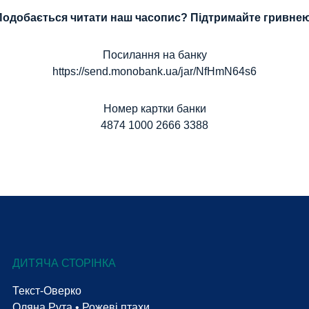
Подобається читати наш часопис? Підтримайте гривнею
Посилання на банку
https://send.monobank.ua/jar/NfHmN64s6
Номер картки банки
4874 1000 2666 3388
ДИТЯЧА СТОРІНКА
Текст-Оверко
Оляна Рута • Рожеві птахи