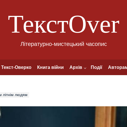
ТекстOver
Літературно-мистецький часопис
Текст-Оверко
Книга війни
Архів
Події
Автора
м літнім людям