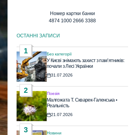
Номер картки банки
4874 1000 2666 3388
ОСТАННІ ЗАПИСИ
1
Без категорії
Опублікувати
У Києві знімають захист з пам’ятників:
у
почали з Лесі Українки
31.07.2026
Дата
запису
2
Поезія
Опублікувати
Малгожата Т. Скварек-Галенська •
у
Реальність
21.07.2026
Дата
запису
3
Новини