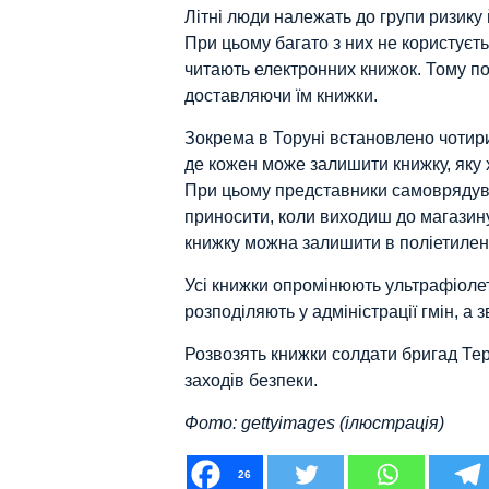
Літні люди належать до групи ризику 
При цьому багато з них не користуєт
читають електронних книжок. Тому п
доставляючи їм книжки.
Зокрема в Торуні встановлено чотири 
де кожен може залишити книжку, яку 
При цьому представники самоврядув
приносити, коли виходиш до магазину
книжку можна залишити в поліетилено
Усі книжки опромінюють ультрафіоле
розподіляють у адміністрації гмін, а 
Розвозять книжки солдати бригад Тер
заходів безпеки.
Фото: gettyimages (ілюстрація)
26