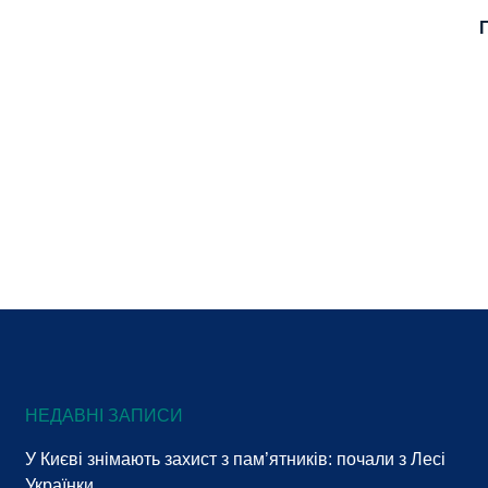
НЕДАВНІ ЗАПИСИ
У Києві знімають захист з пам’ятників: почали з Лесі
Українки