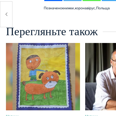
Позначено
книжки
,
коронавірус
,
Польща
ну?
Перегляньте також