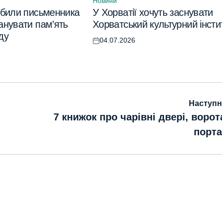
Новини
Опублікувати
обили письменника
У Хорватії хочуть заснувати
у
анувати пам’ять
Хорватський культурний інсти
ду
04.07.2026
Оприлюднено
Наступн
7 книжок про чарівні двері, ворот
порт