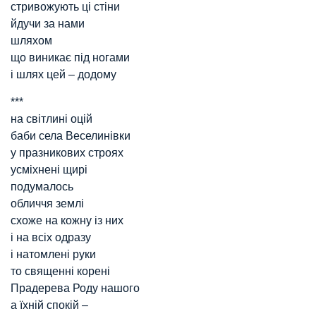
стривожують ці стіни
йдучи за нами
шляхом
що виникає під ногами
і шлях цей – додому
***
на світлині оцій
баби села Веселинівки
у празникових строях
усміхнені щирі
подумалось
обличчя землі
схоже на кожну із них
і на всіх одразу
і натомлені руки
то священні корені
Прадерева Роду нашого
а їхній спокій –