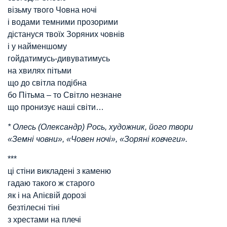
візьму твого Човна ночі
і водами темними прозорими
дістануся твоїх Зоряних човнів
і у найменшому
гойдатимусь-дивуватимусь
на хвилях пітьми
що до світла подібна
бо Пітьма – то Світло незнане
що пронизує наші світи…
* Олесь (Олександр) Рось, художник, його твори
«Земні човни», «Човен ночі», «Зоряні ковчеги».
***
ці стіни викладені з каменю
гадаю такого ж старого
як і на Апієвій дорозі
безтілесні тіні
з хрестами на плечі