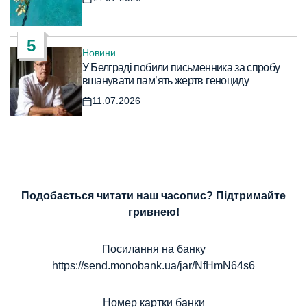
Дата
запису
5
Новини
Опублікувати
У Белграді побили письменника за спробу
у
вшанувати пам’ять жертв геноциду
11.07.2026
Дата
запису
Подобається читати наш часопис? Підтримайте
гривнею!
Посилання на банку
https://send.monobank.ua/jar/NfHmN64s6
Номер картки банки