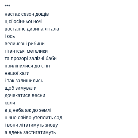
***
настає сезон дощів
цієї осінньої ночі
востаннє дивина літала
і ось
величезні рибини
гігантські метелики
та прозорі залізні баби
приліпилися до стін
нашої хати
і так залишились
щоб зимувати
дочекатися весни
коли
від неба аж до землі
нічне сяйво утеплить сад
і вони літатимуть знову
а вдень застигатимуть