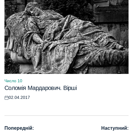
Число 10
Опублікувати
Соломія Мардарович. Вірші
у
02.04.2017
Оприлюднено
Навігація
Попередній:
Наступний: