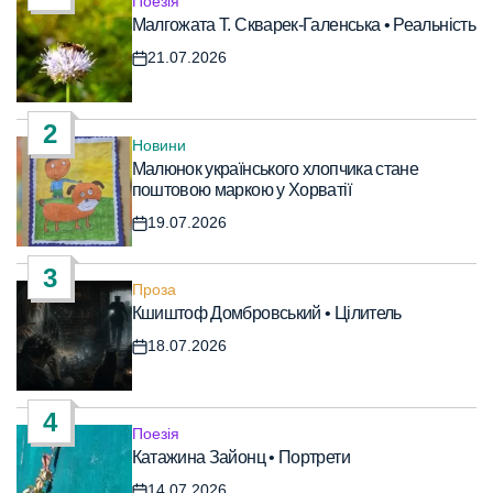
Поезія
Опублікувати
Малгожата Т. Скварек-Галенська • Реальність
у
21.07.2026
Дата
запису
2
Новини
Опублікувати
Малюнок українського хлопчика стане
у
поштовою маркою у Хорватії
19.07.2026
Дата
запису
3
Проза
Опублікувати
Кшиштоф Домбровський • Цілитель
у
18.07.2026
Дата
запису
4
Поезія
Опублікувати
Катажина Зайонц • Портрети
у
14.07.2026