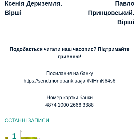
записів
Ксенія Дериземля.
Павло
Вірші
Принцовський.
Вірші
Подобається читати наш часопис? Підтримайте
гривнею!
Посилання на банку
https://send.monobank.ua/jar/NfHmN64s6
Номер картки банки
4874 1000 2666 3388
ОСТАННІ ЗАПИСИ
1