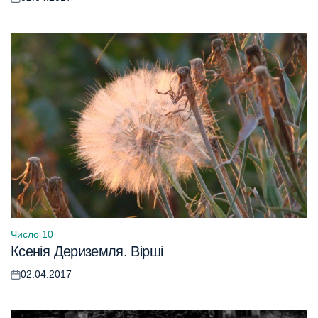
Оприлюднено
Число 10
Опублікувати
Ксенія Дериземля. Вірші
у
02.04.2017
Оприлюднено