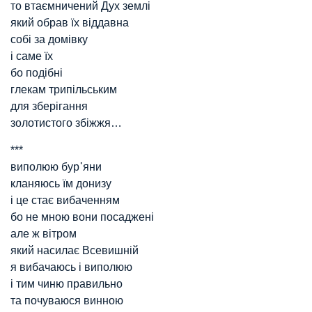
то втаємничений Дух землі
який обрав їх віддавна
собі за домівку
і саме їх
бо подібні
глекам трипільським
для зберігання
золотистого збіжжя…
***
виполюю бур᾿яни
кланяюсь їм донизу
і це стає вибаченням
бо не мною вони посаджені
але ж вітром
який насилає Всевишній
я вибачаюсь і виполюю
і тим чиню правильно
та почуваюся винною