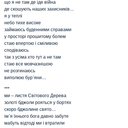
що я не там де іде війна
де скошують наших захисників…
я у теплі
небо тихе високе
займаюсь буденними справами
у просторі прошитому болем
стаю впертою і сміливою
сподіваюсь
так з усіма хто тут а не там
стаю все мовчазнішою
не розгинаюсь
виполюю бур᾿яни…
***
ми – листя Світового Дерева
золоті бджоли рояться у бортях
скоро бджолине свято…
ім᾿я їхнього бога давно забуте
мабуть відтоді ми і втратили