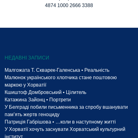
4874 1000 2666 3388
НЕДАВНІ ЗАПИСИ
Малгожата Т. Скварек-Галенська • Реальність
Малюнок українського хлопчика стане поштовою
маркою у Хорватії
Кшиштоф Домбровський • Цілитель
Катажина Зайонц • Портрети
У Белграді побили письменника за спробу вшанувати
пам’ять жертв геноциду
Патриція Габрішова • …коли в наступному житті
У Хорватії хочуть заснувати Хорватський культурний
інститут