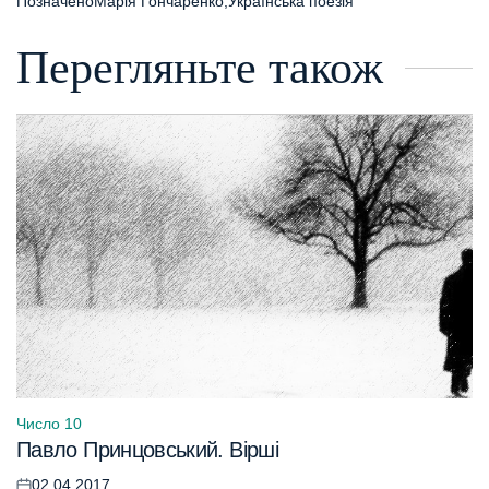
Позначено
Марія Гончаренко
,
Українська поезія
Перегляньте також
Число 10
Опублікувати
Павло Принцовський. Вірші
у
02.04.2017