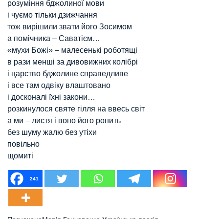
розуміння бджолиної мови
і чуємо тільки дзижчання
тож вирішили звати його Зосимом
а помічника – Саватієм…
«мухи Божі» – малесенькі роботящі
в рази менші за дивовижних колібрі
і царство бджолине справедливе
і все там одвіку влаштовано
і досконалі їхні закони…
розкинулося святе гілля на ввесь світ
а ми – листя і воно його ронить
без шуму жалю без утіхи
повільно
щомиті
241