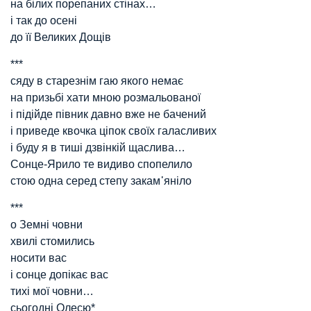
на білих порепаних стінах…
і так до осені
до її Великих Дощів
***
сяду в старезнім гаю якого немає
на призьбі хати мною розмальованої
і підійде півник давно вже не бачений
і приведе квочка ціпок своїх галасливих
і буду я в тиші дзвінкій щаслива…
Сонце-Ярило те видиво спопелило
стою одна серед степу закам᾿яніло
***
о Земні човни
хвилі стомились
носити вас
і сонце допікає вас
тихі мої човни…
сьогодні Олесю*